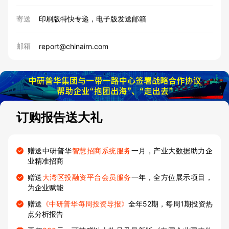
寄送
印刷版特快专递，电子版发送邮箱
邮箱
report@chinairn.com
订购报告送大礼
赠送中研普华
智慧招商系统服务
一月，产业大数据助力企
业精准招商
赠送
大湾区投融资平台会员服务
一年，全方位展示项目，
为企业赋能
赠送
《中研普华每周投资导报》
全年52期，每周1期投资热
点分析报告