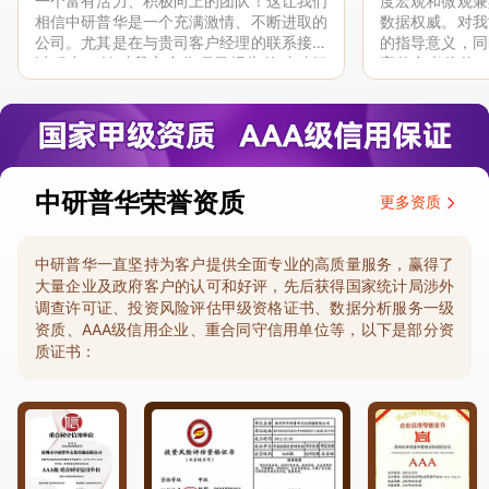
一个富有活力、积极向上的团队！这让我们
度宏观和微观兼
相信中研普华是一个充满激情、不断进取的
数据权威。对我
公司。尤其是在与贵司客户经理的联系接洽
的指导意义，同
过程中，针对我方合作项目报告的种种细
高的参考价值。
节，及时细致缜密地协助与项目部沟通、探
体化”服务和行
讨和完善...
司继续...
中研普华荣誉资质
更多资质
中研普华一直坚持为客户提供全面专业的高质量服务，赢得了
大量企业及政府客户的认可和好评，先后获得国家统计局涉外
调查许可证、投资风险评估甲级资格证书、数据分析服务一级
资质、AAA级信用企业、重合同守信用单位等，以下是部分资
质证书：