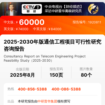
60000
中文版
报告编号
:
¥
:
1920811
英文版
中英文版
:
¥
74000
:
¥
84000
2025-2030年版通信工程项目可行性研究
咨询报告
Consultancy Report on Telecom Engineering Project
Feasibility Study（2025-2030）
报告页码
图片数量
出版日期
2025年8月
页
个
150
80
400-856-5388
400-086-5388
热线
出品
本研究报告由
中研普华集团
领衔撰写