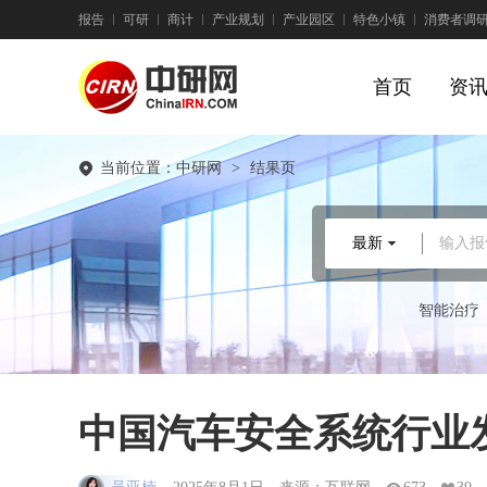
报告
可研
商计
产业规划
产业园区
特色小镇
消费者调
首页
资
当前位置：
中研网
>
结果页
最新
输入报
智能治疗
中国汽车安全系统行业