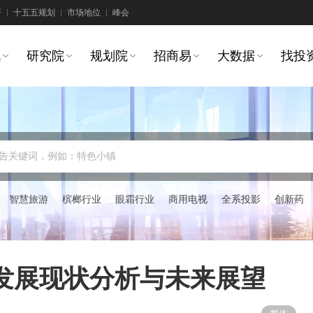
研
十五五规划
市场地位
峰会
讯
研究院
规划院
招商易
大数据
找投
告关键词，例如：特色小镇
智慧旅游
槟榔行业
眼霜行业
商用电视
全系投影
创新药
发展现状分析与未来展望