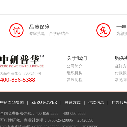
品质保障
一年
优
免
专家执笔，产学研结合
为您
关于我们
购买
公司简介
征订方
组织机构
付款帐
大品牌 买放心 7天×24小时
400-856-5388
发展历程
常见问
中研普华集团
ZERO POWER
联系方式
付款信息
广告服
全国免费服务热线：400-856-5388 400-086-5388
可行性研究
、
商业计划书
：0755-25420806 25426596