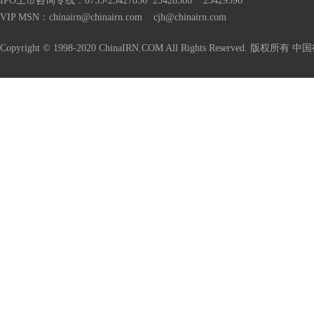
IPO上市咨询
专线：0755-25427856 25428586 25429596
VIP MSN：chinairn@chinairn.com cjh@chinairn.com
Copyright © 1998-2020 ChinaIRN.COM All Rights Reserved. 版