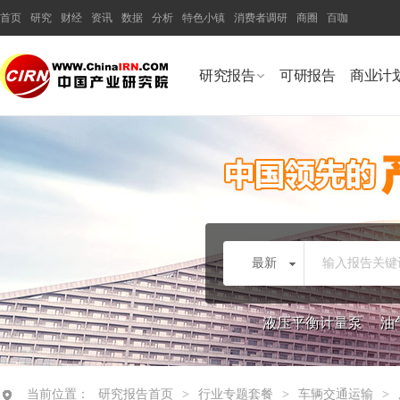
首页
研究
财经
资讯
数据
分析
特色小镇
消费者调研
商圈
百咖
研究报告
可研报告
商业计
最新
输入报告关键
液压平衡计量泵
油
当前位置：
研究报告首页
>
行业专题套餐
>
车辆交通运输
>