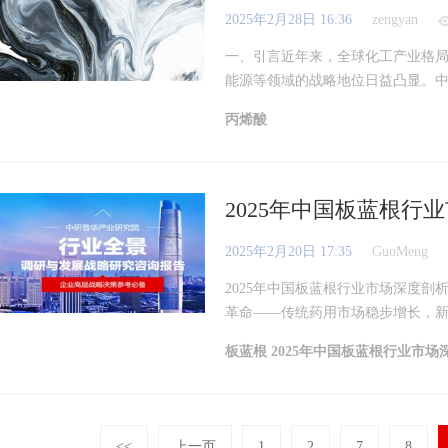
2025年2月28日 16:36
zengyan
一、引言近年来，全球化工产业格局
能源等领域的战略地位日益凸显。中研
丙烯酸
2025年中国板蓝根行
2025年2月20日 17:35
GuoMeng
2025年中国板蓝根行业市场深度剖
革命——传统药用市场稳步增长，新兴
板蓝根
2025年中国板蓝根行业市场
<<
上一页
1
2
7
8