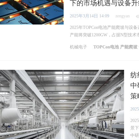
下的市场机遇与设备升
2025年3月14日 14:09
zengyan
2025年TOPCon电池产能爬坡与设
产能将突破1200GW，占据N型技术市
机械电子
TOPCon电池
产能爬坡
纺
中
策
202
20
景下
中研