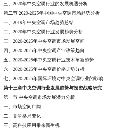
三、
2020
年中央空调行业的发展机遇分析
第二节
2020-2025
年中国中央空调市场趋势分析
一、
2019
年中央空调市场趋势总结
二、
2020
年中央空调行业发展趋势分析
三、
2020-2025
年中央空调市场发展空间
四、
2020-2025
年中央空调产业政策趋向
五、
2020-2025
年中央空调行业技术革新趋势
六、
2020-2025
年中央空调价格走势分析
七、
2020-2025
年国际环境对中央空调行业的影响
第十三章
中央空调行业发展趋势与投资战略研究
第一节
中央空调市场发展潜力分析
一、市场空间广阔
二、竞争格局变化
三、高科技应用带来新生机