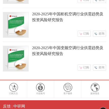
2020-2025年中国柜机空调行业供需趋势及
投资风险研究报告
订购
咨询
2020-2025年中国变频空调行业供需趋势及
投资风险研究报告
订购
咨询
订购方法
付款账号
客户服务
媒体报道
反馈
|
中研网