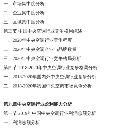
一、市场集中度分析
二、企业集中度分析
三、区域集中度分析
第三节
中国中央空调行业竞争格局综述
一、
2020
年中央空调行业竞争程度
二、
2020
年中央空调企业与品牌数量
三、
2020
年中央空调行业竞争格局分析
第四节
2018-2020
年中央空调行业竞争格局分析
一、
2018-2020
年国内外中央空调行业竞争分析
二、
2018-2020
年我国中央空调市场竞争分析
第九章
中央空调行业盈利能力分析
第一节
2019
年中国中央空调行业利润总额分析
一、利润总额分析