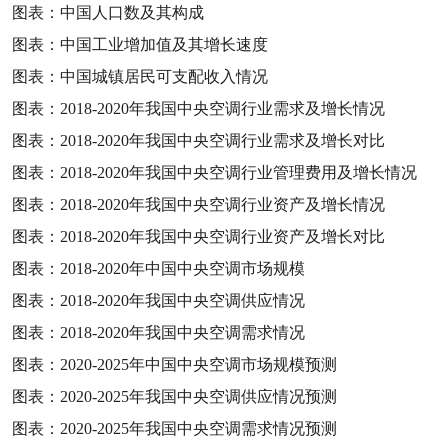
图表：中国人口数及其构成
图表：中国工业增加值及其增长速度
图表：中国城镇居民可支配收入情况
图表：
2018-2020
年我国中央空调行业需求及增长情况
图表：
2018-2020
年我国中央空调行业需求及增长对比
图表：
2018-2020
年我国中央空调行业管理费用及增长情况
图表：
2018-2020
年我国中央空调行业资产及增长情况
图表：
2018-2020
年我国中央空调行业资产及增长对比
图表：
2018-2020
年中国中央空调市场规模
图表：
2018-2020
年我国中央空调供应情况
图表：
2018-2020
年我国中央空调需求情况
图表：
2020-2025
年中国中央空调市场规模预测
图表：
2020-2025
年我国中央空调供应情况预测
图表：
2020-2025
年我国中央空调需求情况预测