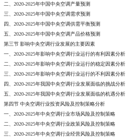
二、
2020-2025
年中国中央空调产量预测
三、
2020-2025
年中国中央空调需求预测
四、
2020-2025
年中国中央空调供需平衡预测
五、
2020-2025
年中国中央空调产品价格预测
第三节
影响中央空调行业发展的主要因素
一、
2020-2025
年影响中央空调行业运行的有利因素分析
二、
2020-2025
年影响中央空调行业运行的稳定因素分析
三、
2020-2025
年影响中央空调行业运行的不利因素分析
四、
2020-2025
年我国中央空调行业发展面临的挑战分析
五、
2020-2025
年我国中央空调行业发展面临的机遇分析
第四节
中央空调行业投资风险及控制策略分析
一、
2020-2025
年中央空调行业市场风险及控制策略
二、
2020-2025
年中央空调行业政策风险及控制策略
三、
2020-2025
年中央空调行业经营风险及控制策略