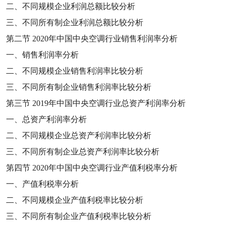
二、不同规模企业利润总额比较分析
三、不同所有制企业利润总额比较分析
第二节
2020
年中国中央空调行业销售利润率分析
一、销售利润率分析
二、不同规模企业销售利润率比较分析
三、不同所有制企业销售利润率比较分析
第三节
2019
年中国中央空调行业总资产利润率分析
一、总资产利润率分析
二、不同规模企业总资产利润率比较分析
三、不同所有制企业总资产利润率比较分析
第四节
2020
年中国中央空调行业产值利税率分析
一、产值利税率分析
二、不同规模企业产值利税率比较分析
三、不同所有制企业产值利税率比较分析