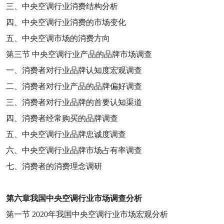
三、中央空调行业消费结构分析
四、中央空调行业消费的市场变化
五、中央空调市场的消费方向
第三节
中央空调行业产品的品牌市场调查
一、消费者对行业品牌认知度宏观调查
二、消费者对行业产品的品牌偏好调查
三、消费者对行业品牌的首要认知渠道
四、消费者经常购买的品牌调查
五、中央空调行业品牌忠诚度调查
六、中央空调行业品牌市场占有率调查
七、消费者的消费理念调研
第六章
我国中央空调行业市场调查分析
第一节
2020
年我国中央空调行业市场宏观分析