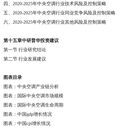
四、
2020-2025
年中央空调行业技术风险及控制策略
五、
2020-2025
年中央空调行业同业竞争风险及控制策略
六、
2020-2025
年中央空调行业其他风险及控制策略
第十五章
中研普华投资建议
第一节
行业研究结论
第二节
行业发展建议
图表目录
图表：中央空调产业链分析
图表：国际中央空调市场规模
图表：国际中央空调生命周期
图表：中国
gdp
增长情况
图表：中国
cpi
增长情况