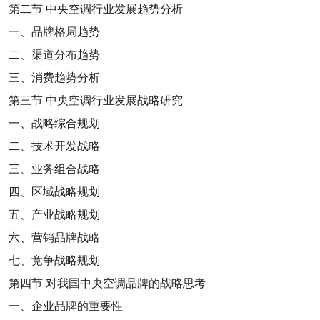
第二节
中央空调行业发展趋势分析
一、品牌格局趋势
二、渠道分布趋势
三、消费趋势分析
第三节
中央空调行业发展战略研究
一、战略综合规划
二、技术开发战略
三、业务组合战略
四、区域战略规划
五、产业战略规划
六、营销品牌战略
七、竞争战略规划
第四节
对我国中央空调品牌的战略思考
一、企业品牌的重要性