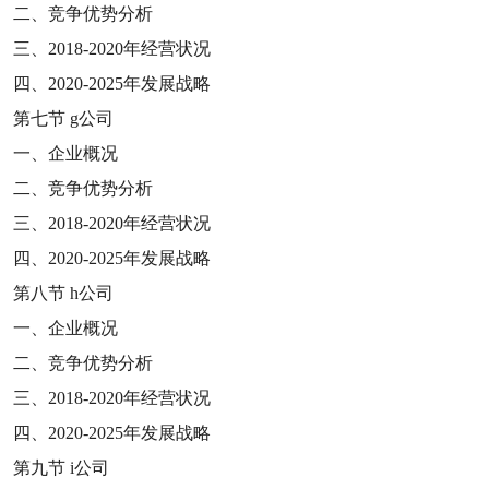
二、竞争优势分析
三、
2018-2020
年经营状况
四、
2020-2025
年发展战略
第七节
g
公司
一、企业概况
二、竞争优势分析
三、
2018-2020
年经营状况
四、
2020-2025
年发展战略
第八节
h
公司
一、企业概况
二、竞争优势分析
三、
2018-2020
年经营状况
四、
2020-2025
年发展战略
第九节
i
公司