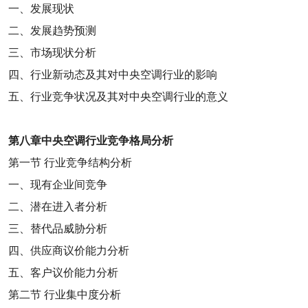
一、发展现状
二、发展趋势预测
三、市场现状分析
四、行业新动态及其对中央空调行业的影响
五、行业竞争状况及其对中央空调行业的意义
第八章
中央空调行业竞争格局分析
第一节
行业竞争结构分析
一、现有企业间竞争
二、潜在进入者分析
三、替代品威胁分析
四、供应商议价能力分析
五、客户议价能力分析
第二节
行业集中度分析