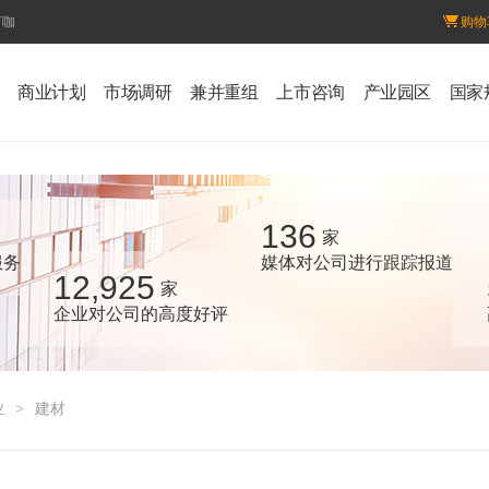
百咖
购物
商业计划
市场调研
兼并重组
上市咨询
产业园区
国家
136
家
服务
媒体对公司进行跟踪报道
12,925
家
企业对公司的高度好评
业
>
建材