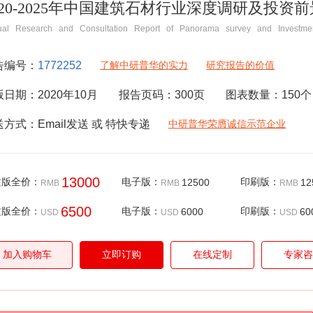
020-2025年中国建筑石材行业深度调研及投资
ual Research and Consultation Report of Panorama survey and Investmen
告编号：
1772252
了解中研普华的实力
研究报告的价值
版日期：
2020年10月
报告页码：
300
页
图表数量：
150
个
送方式：
Email
发送 或 特快专递
中研普华荣膺诚信示范企业
13000
文版全价：
电子版：
12500
印刷版：
12
RMB
RMB
RMB
6500
文版全价：
电子版：
6000
印刷版：
60
USD
USD
USD
加入购物车
立即订购
在线定制
专家咨