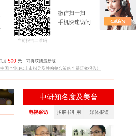
微信扫一扫
商
手机快速访问
能
当前报告二维码
500
再加
元，可再获赠最新版
《中国企业IPO上市指导及并购整合策略全景研究报告》
中研知名度及美誉
电视采访
招股书引用
媒体报道