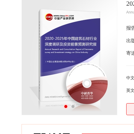
2
Ann
报
出
寄
中
英