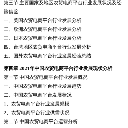
第三节
主要国家及地区农贸电商平台行业发展状况及经
验借鉴
一、美国农贸电商平台行业发展分析
二、欧洲农贸电商平台行业发展分析
三、日本农贸电商平台行业发展分析
四、台湾地区农贸电商平台行业发展分析
五、国外农贸电商平台行业发展经验总结
第四章
2021
年中国农贸电商平台行业发展现状分析
第一节
中国农贸电商平台行业发展概况
一、中国农贸电商平台行业发展趋势
二、中国农贸电商平台发展状况
1
、农贸电商平台行业发展规模
2
、农贸电商平台行业供需状况
第二节
中国农贸电商平台运营分析