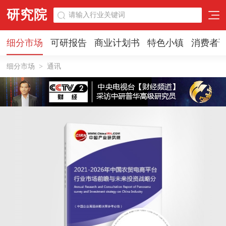
研究院
细分市场
可研报告
商业计划书
特色小镇
消费者
细分市场
>
通讯