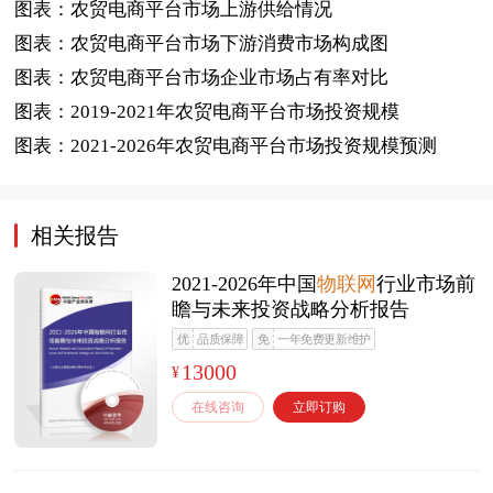
图表：农贸电商平台市场上游供给情况
图表：农贸电商平台市场下游消费市场构成图
图表：农贸电商平台市场企业市场占有率对比
图表：
2019-2021
年农贸电商平台市场投资规模
图表：
2021-2026
年农贸电商平台市场投资规模预测
相关报告
2021-2026年中国
物联网
行业市场前
瞻与未来投资战略分析报告
优
品质保障
免
一年免费更新维护
13000
¥
在线咨询
立即订购