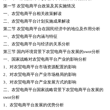
第一节
农贸电商平台政策及其实施情况
一、农贸电商平台相关政策解读
二、农贸电商平台计划实施成果解读
第二节
农贸电商平台在国民经济中的地位及作用分析
一、农贸电商平台内涵与特征
二、农贸电商平台与经济的关系分析
第三节
国内环境背景下农贸电商平台发展的
swot
分析
一、国家战略对农贸电商平台产业的影响分析
1
、对农贸电商平台市场资源配置的影响
2
、对农贸电商平台产业市场格局的影响
3
、对农贸电商平台产业发展方式的影响
二、农贸电商平台国家战略背景下农贸电商平台发展的
swot
分析
1
、农贸电商平台发展的优势分析