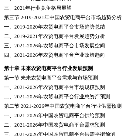
三、
2021
年行业竞争格局展望
第三节
2019-2021
年中国农贸电商平台市场趋势分析
一、
2019-2020
年农贸电商平台市场趋势总结
二、
2019-2021
年农贸电商平台发展趋势分析
三、
2021-2026
年农贸电商平台市场发展空间
四、
2021-2026
年农贸电商平台产业政策趋向
第十章
未来农贸电商平台行业发展预测
第一节
未来农贸电商平台需求与市场预测
一、
2021-2026
年农贸电商平台市场规模预测
二、
2021-2026
年农贸电商平台行业总资产预测
第二节
2021-2026
年中国农贸电商平台行业供需预测
一、
2021-2026
年中国农贸电商平台供给预测
二、
2021-2026
年中国农贸电商平台需求预测
三、
2021-2026
年中国农贸电商平台供需平衡预测