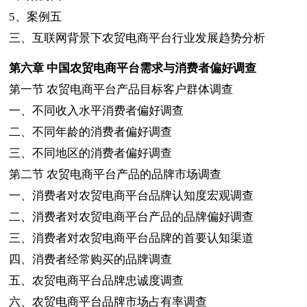
5
、案例五
三、互联网背景下农贸电商平台行业发展趋势分析
第六章
中国农贸电商平台需求与消费者偏好调查
第一节
农贸电商平台产品目标客户群体调查
一、不同收入水平消费者偏好调查
二、不同年龄的消费者偏好调查
三、不同地区的消费者偏好调查
第二节
农贸电商平台产品的品牌市场调查
一、消费者对农贸电商平台品牌认知度宏观调查
二、消费者对农贸电商平台产品的品牌偏好调查
三、消费者对农贸电商平台品牌的首要认知渠道
四、消费者经常购买的品牌调查
五、农贸电商平台品牌忠诚度调查
六、农贸电商平台品牌市场占有率调查