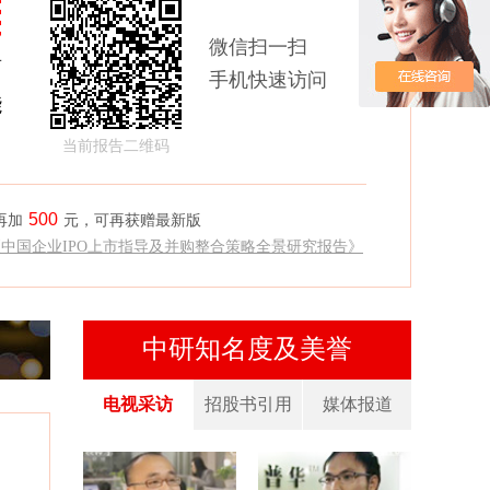
微信扫一扫
商
手机快速访问
能
当前报告二维码
500
再加
元，可再获赠最新版
《中国企业IPO上市指导及并购整合策略全景研究报告》
中研知名度及美誉
电视采访
招股书引用
媒体报道