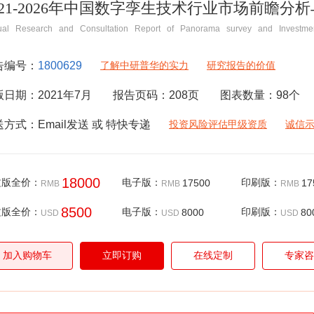
021-2026年中国数字孪生技术行业市场前瞻
ual Research and Consultation Report of Panorama survey and Investmen
告编号：
1800629
了解中研普华的实力
研究报告的价值
版日期：
2021年7月
报告页码：
208
页
图表数量：
98
个
送方式：
Email
发送 或 特快专递
投资风险评估甲级资质
诚信
18000
文版全价：
电子版：
17500
印刷版：
17
RMB
RMB
RMB
8500
文版全价：
电子版：
8000
印刷版：
80
USD
USD
USD
加入购物车
立即订购
在线定制
专家咨