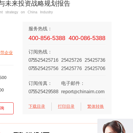
分析与未来投资战略规划报告
t strategy on China Industry
服务热线：
400-856-5388
400-086-5388
订阅热线：
示范企业
0755-
25425716
25425726
25425736
0755-
25425756
25425776
25425706
500
订阅传真：
电子邮件：
00
0755-
25429588
report
chinairn.com
@
下载目录
打印目录
繁体转换
询