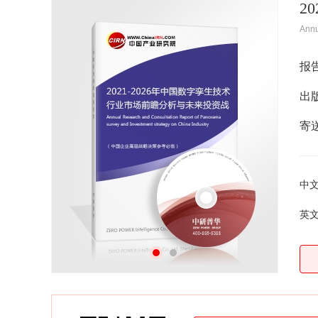
2
Ann
报
出
寄
中
英