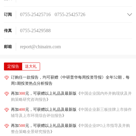
0755-25425716
0755-25425726
订阅
0755-25425736
0755-25425756
0755-25425776
0755-25425706
0755-25429588
传真
report@chinairn.com
邮箱
定报告
送大礼
订购任一款报告，均可获赠《中研普华每周投资导报》全年52期，每
周1期投资热点分析报告
再加
300
元，可获赠以上礼品及最新版《
中国企业国内外并购现状及并
购策略研究咨询报告
》
再加
400
元，可获赠以上礼品及最新版《
中国企业新三板挂牌上市操作
辅导及上市环境综合评估报告
》
再加
500
元，可获赠以上礼品及最新版《
中国企业IPO上市指导及并购
整合策略全景研究报告
》