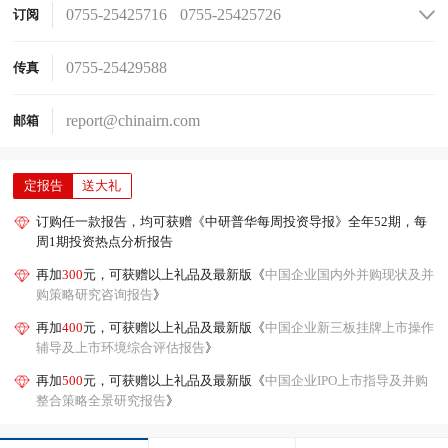
0755-25425716
0755-25425726
订阅
0755-25425736
0755-25425756
0755-25425776
0755-25425706
0755-25429588
传真
report@chinairn.com
邮箱
定报告
送大礼
订购任一款报告，均可获赠《中研普华每周投资导报》全年52期，每
周1期投资热点分析报告
再加
300
元，可获赠以上礼品及最新版《
中国企业国内外并购现状及并
购策略研究咨询报告
》
再加
400
元，可获赠以上礼品及最新版《
中国企业新三板挂牌上市操作
辅导及上市环境综合评估报告
》
再加
500
元，可获赠以上礼品及最新版《
中国企业IPO上市指导及并购
整合策略全景研究报告
》