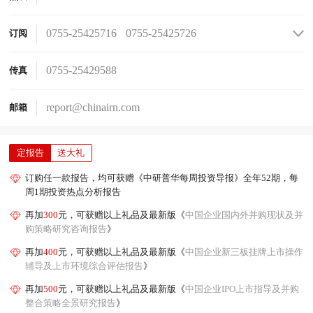
0755-25425716
0755-25425726
订阅
0755-25425736
0755-25425756
0755-25425776
0755-25425706
0755-25429588
传真
report@chinairn.com
邮箱
定报告
送大礼
订购任一款报告，均可获赠《中研普华每周投资导报》全年52期，每
周1期投资热点分析报告
再加
300
元，可获赠以上礼品及最新版《
中国企业国内外并购现状及并
购策略研究咨询报告
》
再加
400
元，可获赠以上礼品及最新版《
中国企业新三板挂牌上市操作
辅导及上市环境综合评估报告
》
再加
500
元，可获赠以上礼品及最新版《
中国企业IPO上市指导及并购
整合策略全景研究报告
》