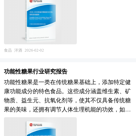
务院发展研究中心、国家海关总署、全国商业信息
生成酒精；蒸馏酒如白兰地、威士忌、伏特加等，
客观、多角度地对中国特医食品市场进行了分析研
中心、中国经济景气监测中心、中国行业研究网、
需经发酵后通过蒸馏提纯酒精，乙醇含量通常较
究。报告在总结中国特医食品发展历程的基础上，
国内外相关报刊杂志的基础信息、进口红酒行业研
高；配制酒则通过浸泡、渗漉或蒸馏等方式将香
结合新时期的各方面因素，对中国特医食品的发展
究单位等公布和提供的大量资料以及对行业内企业
料、草药等成分融入基酒，形成利口酒、味美思等
趋势给予了细致和审慎的预测论证。报告资料详
调研访察所获得的大量第一手数据，对我国进口红
特色品类。 《2026-2030年版洋酒项目可行性研究
实，图表丰富，既有深入的分析，又有直观的比
酒市场的发展状况、供需状况、竞争格局、赢利水
报告》为中研普华公司独家首创针对行业投资可行
食品
洋酒
2026-02-02
较，为特医食品企业在激烈的市场竞争中洞察先
平、发展趋势等进行了分析。报告重点分析了进口
性研究咨询服务的专项研究报告。报告分为：行业
机，能准确及时的针对自身环境调整经营策略。
红酒前十大企业的研发、产销、战略、经营状况
通用版、专业定制版。行业通用版是中研普华根据
功能性糖果行业研究报告
等。报告还对进口红酒市场风险进行了预测，为进
行业一般水平测算好了行业指标数据，作为行业通
功能性糖果是一类在传统糖果基础上，添加特定健
口红酒生产厂家、流通企业以及零售商提供了新的
用的模板报告，企业可以自行补充单位信息，稍做
康功能成分的特色食品。这些成分涵盖维生素、矿
投资机会和可借鉴的操作模式，对欲在进口红酒行
调整就可以作为项目报告使用。我们也可以根据企
物质、益生元、抗氧化剂等，使其不仅具备传统糖
业从事资本运作的经济实体等单位准确了解目前中
业具体项目要求专项编写专业定制版，并根据详细
果的美味，还拥有调节人体生理机能的功效，如促
国进口红酒行业发展动态，把握企业定位和发展方
要求合理报价，为企业项目立项、上马、融资提供
进健康、预防疾病等，满足了消费者对健康生活方
向有重要参考价值。
全程指引服务。 中研普华具有丰富的项目可行性
式的追求。按成分与功能划分，可分为无糖类、维
分析报告案例编制经验和一流的团队，能够为您设