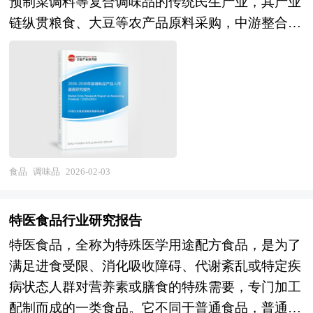
预制菜调料等复合调味品的传统民生产业，其产业
珠、梅洛、黑皮诺等，这些品种在原产国经过长期
链纵贯粮食、大豆等农产品原料采购，中游整合发
培育，能充分展现产区风土特色，如法国波尔多的
酵酿造、配方调制、生产加工及包装储运，下游延
黑果香与橡木桶陈酿风味、意大利托斯卡纳的桑娇
伸至餐饮渠道、家庭消费及食品工业等多元应用场
维塞果香与单宁结构等。其酿造工艺通常遵循传统
景。作为中华饮食文化的重要载体与食品工业的基
方法，强调天然发酵、橡木桶陈酿及严格的质量控
础原料，调味品产业不仅直接关系千家万户的餐桌
制，以保留葡萄的天然风味与营养成分。相比之
品质，更是连接农业与食品制造业的关键纽带，在
下，国产红酒虽也采用国际品种，但可能因原料糖
保障食品安全、促进消费升级及推动乡村振兴中发
度、气候条件等因素，在风味复杂度与层次感上与
挥着不可替代的基础性作用。 在市场竞争日益激
进口红酒存在差异。 随着国内经济的发展，进口
食品
调味品
2026-02-03
烈、新产品层出不穷的今天，要开发一个新品并能
红酒市场发展面临巨大机遇和挑战。在市场竞争方
迅速在市场上推广其难度是可想而知的。只有经过
面，进口红酒企业数量越来越多，市场正面临着供
特医食品行业研究报告
科学的市场分析、消费者分析、竞争对手的分析，
给与需求的不对称，进口红酒行业有进一步洗牌的
特医食品，全称为特殊医学用途配方食品，是为了
做到有的放矢，才能使企业开发的新产品立于不败
强烈要求，但是在一些进口红酒细分市场仍有较大
满足进食受限、消化吸收障碍、代谢紊乱或特定疾
之地。企业在新产品入市前需要对相关产品的市场
的发展空间，信息化技术将成为核心竞争力。本报
病状态人群对营养素或膳食的特殊需要，专门加工
做整体分析，了解竞争对手的市场状况，了解消费
告通过深入的调查、分析，投资者能够充分把握行
配制而成的一类食品。它不同于普通食品，普通食