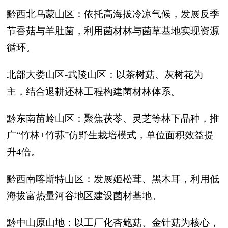
黔西北乌蒙山区：依托高海拔冷凉气候，发展反季
节香菇与羊肚菌，利用菌材林与菌草基地实现资源
循环。
北部大娄山区-武陵山区：以茶树菇、灰树花为
主，结合退耕还林工程构建菌材林体系。
黔东南苗岭山区：聚焦茯苓、灵芝等林下品种，推
广“竹林+竹荪”仿野生栽培模式，单位面积效益提
升4倍。
黔西南喀斯特山区：发展姬松茸、黑木耳，利用低
海拔富热量河谷地区建设菌材基地。
黔中山原山地：以工厂化杏鲍菇、金针菇为核心，