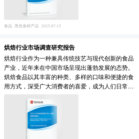
利润板块，催生"油茶+健康+生态"立体产业生态；
向更广泛的健康产业拓展。一方面，随着食品加工
三是 "数字技术赋能全链运营" ，从种植端的物联
技术的不断进步，黑色食材产品的种类和形态日益
网监测到营销端的电商直播溯源，数字化将显著提
丰富，如黑豆粉、黑豆油、黑芝麻酱等深加工产品
食品
黑色食材产品
2025-07-15
升产业链可控性与消费信任度。未来五年，中国茶
不断涌现，满足了消费者多样化的需求。另一方
油行业迎来历史性发展机遇。在健康消费升级
面，随着电商平台的快速发展，黑色食材产品的销
与"以木代油"国家战略的双重加持下，千亿级市场
烘焙行业市场调查研究报告
售渠道也更加多元化，线上销售占比逐年提升，为
规模潜力正在释放。通过科技赋能实现降本增效，
烘焙行业作为一种兼具传统技艺与现代创新的食品
市场增长注入了新的动力。 本研究咨询报告由中
通过品牌建设提升全球竞争力，中国茶油产业有望
产业，近年来在中国市场呈现出蓬勃发展的态势。
研普华咨询公司领衔撰写，在大量周密的市场调研
从区域特产升级为国际级健康食品标志性产业，并
烘焙食品以其丰富的种类、多样的口味和便捷的食
基础上，主要依据了国家统计局、国家商务部、国
为农村振兴与生态经济提供可复制的标杆范式。本
用方式，深受广大消费者的喜爱，成为人们日常饮
家发改委、国家经济信息中心、国务院发展研究中
报告将围绕产业痛点与突破路径展开深度研判，为
食中不可或缺的一部分。从传统的面包、蛋糕到新
心、国家海关总署、全国商业信息中心、中国经济
政策制定者和行业参与者提供前瞻性决策参考。
兴的创意糕点、健康烘焙食品，烘焙行业不仅满足
景气监测中心、中国行业研究网、国内外相关报刊
本研究咨询报告由中研普华咨询公司领衔撰写，在
了消费者的味蕾需求，更在文化传承、消费升级、
杂志的基础信息以及黑色食材专业研究单位等公布
大量周密的市场调研基础上，主要依据了国家统计
健康理念等方面展现出强大的生命力和发展潜力。
和提供的大量资料。对我国黑色食材的行业现状、
局、国家商务部、国家发改委、国家经济信息中
近年来，中国烘焙行业经历了快速的变革与发展。
市场各类经营指标的情况、重点企业状况、区域市