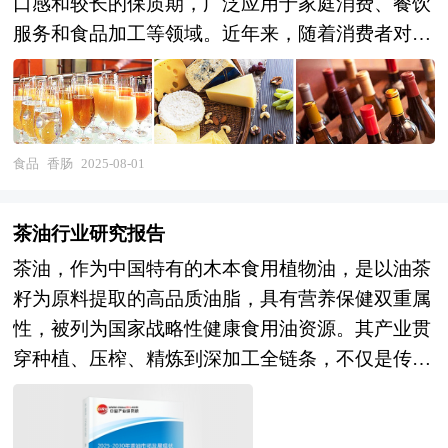
口感和较长的保质期，广泛应用于家庭消费、餐饮
服务和食品加工等领域。近年来，随着消费者对便
捷、美味食品需求的增加，以及冷链物流技术的不
断进步，中国香肠市场呈现出快速发展的态势。
香肠行业研究报告主要分析了香肠行业的国内外发
展概况、行业的发展环境、市场分析（市场规模、
食品
香肠
2025-08-01
市场结构、市场特点等）、竞争分析（行业集中
度、竞争格局、竞争组群、竞争因素等）、产品价
茶油行业研究报告
格分析、用户分析、替代品和互补品分析、行业主
茶油，作为中国特有的木本食用植物油，是以油茶
导驱动因素、行业渠道分析、行业赢利能力、行业
籽为原料提取的高品质油脂，具有营养保健双重属
成长性、行业偿债能力、行业营运能力、香肠行业
性，被列为国家战略性健康食用油资源。其产业贯
重点企业分析、子行业分析、区域市场分析、行业
穿种植、压榨、精炼到深加工全链条，不仅是传统
风险分析、行业发展前景预测及相关的经营、投资
农林业与现代食品工业的融合载体，更是落实"粮
建议等。报告研究框架全面、严谨，分析内容客
油安全"和"乡村振兴"战略的关键产业之一。本报
观、公正、系统，真实准确地反映了我国香肠行业