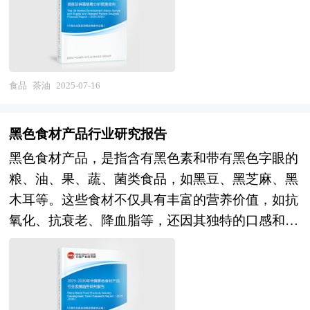
告立足于中国国情，以推动产业高质量发展为核心
的市场发展现状和未来发展趋势。 本研究咨询报
目标，系统剖析行业脉络。 当前，中国茶油行业
告由中研普华咨询公司领衔撰写，在大量周密的市
正处于转型升级关键期。在政策端，中央及地方政
场调研基础上，主要依据了国家统计局、国家商务
府持续强化油茶种植补贴与品牌建设扶持，推动种
部、国家发改委、国家经济信息中心、国务院发展
植面积稳步扩张；而在市场端，行业仍面临原料标
研究中心、全国商业信息中心、中国经济景气监测
食品
茶油
2025-07-16
准化不足、加工产能分散、品牌溢价能力薄弱等结
中心、中国行业研究网、全国及海外多种相关报刊
构性挑战。中小加工企业占据市场主体，头部企业
杂志的基础信息以及专业研究单位等公布和提供的
黑色食材产品行业研究报告
初显聚合效应，但整体产业链协同效率偏低，高附
大量资料。对我国香肠行业作了详尽深入的分析，
黑色食材产品，是指含有黑色素和带有黑色字眼的
加值产品开发仍待突破。产能扩张与消费认知滞后
是企业进行市场研究工作时不可或缺的重要参考资
粮、油、果、蔬、菌类食品，如黑豆、黑芝麻、黑
的矛盾，成为制约行业规模化的突出瓶颈。展望
料，同时也可作为金融机构进行信贷分析、证券分
木耳等。这些食材不仅具有丰富的营养价值，如抗
2025-2030年，行业将加速呈现三大趋势：一是 "品
析、投资分析等研究工作时的参考依据。
氧化、抗衰老、降血脂等，还因其独特的口感和色
质升级驱动格局重构" ，冷压榨、鲜果鲜榨等技术
泽，受到越来越多消费者的青睐。近年来，随着消
创新推动品质分级体系形成，倒逼企业从粗加工向
费者对健康饮食的关注度不断提高，黑色食材产品
营养保留与功能化方向转型；二是 "三产融合深化
的市场需求呈现出快速增长的态势。 从当前市场
价值链" ，衍生出医药化妆品原料、有机肥料等高
趋势来看，黑色食材产品正逐渐从传统的食品领域