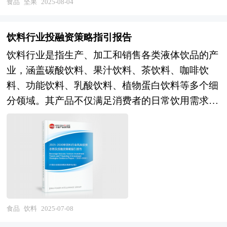
展到一定阶段就会遇到资金制约问题，而资本市场
食品
坚果
2025-08-04
新技术、新工艺，以提升产品质量、降低生产成
作为企业的主要融资渠道之一具有融资效率高、规
本、提高生产效率。健康化将成为行业发展的主流
模大、限制条件少等众多优势。由于资本市场融资
趋势，企业将加大对健康烘焙食品的研发投入，推
饮料行业投融资策略指引报告
进限于创业板上市企业和首发创业板上市企业，企
出更多符合消费者健康需求的产品，如全麦面包、
饮料行业是指生产、加工和销售各类液体饮品的产
业的创业板上市问题就变得十分关键。 企业创业
低糖糕点、无麸质烘焙食品等。从市场格局来看，
业，涵盖碳酸饮料、果汁饮料、茶饮料、咖啡饮
板上市有以下好处： 1、创业板上市时及日后均有
行业集中度将进一步提高，大型烘焙连锁品牌将通
料、功能饮料、乳酸饮料、植物蛋白饮料等多个细
机会筹集资金，以获得资本扩展业务； 2、扩大股
过品牌扩张、资源整合等方式提升市场份额和竞争
分领域。其产品不仅满足消费者的日常饮用需求，
东基础，使公司的股票在买卖时有较高的流通量；
力，而小型独立烘焙店则需要通过差异化竞争、特
还具有解渴、补充能量、调节身体机能等多种功
3、向员工授予购股权作为奖励和承诺，增加员工
色化服务来寻求生存和发展空间。同时，随着消费
能。 风险投资是在创业企业发展初期投入风险资
的归属感； 4、提高公司（发行人）在市场上地位
升级和市场需求的多样化，烘焙行业将不断拓展业
本，待其发育相对成熟后，通过市场退出机制将所
及知名度，赢取顾客信供应商的信赖； 5、增加公
务领域，如发展线上销售渠道、推出定制化烘焙服
投入的资本由股权形态转化为资金形态，以收回投
司的透明度，有助于银行以较有利条款批出信贷额
务、打造烘焙文化体验店等，以满足不同消费者群
资，取得高额风险收益。全球风险资本市场已进入
度； 6、创业板上市发行人的披露要求较为严格，
体的需求。 在市场竞争日益激烈、新产品层出不
新一轮快速发展的周期。除了成熟投资热点地区
使公司的效率得以提高，藉以改善公司的监控、资
穷的今天，要开发一个新品并能迅速在市场上推广
外，包括中国和印度、英国等新兴热点地区的风险
食品
饮料
2025-07-08
讯管理及营运系统，公司运作更加规范。 7、通过
其难度是可想而知的。只有经过科学的市场分析、
投资市场发展快速升温。中国的风险投资起步于20