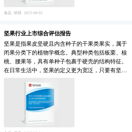
心、国务院发展研究中心、国家海关总署、全国商
一方面，随着消费者生活水平的提高和消费观念的
场发展情况等内容进行详细的阐述和深入的分析，
业信息中心、中国经济景气监测中心、中国行业研
转变，对烘焙食品的需求从单纯的充饥和满足口
食品
烘焙
2025-08-05
着重对黑色食材业务的发展进行详尽深入的分析，
究网、全国及海外相关报刊杂志的基础信息以及茶
感，逐渐向追求品质、健康、个性化和文化内涵的
并根据黑色食材行业的政策经济发展环境对黑色食
油行业研究单位等公布和提供的大量资料。报告对
方向转变。消费者对于烘焙食品的原材料品质、制
材行业潜在的风险和防范建议进行分析。最后提出
坚果行业上市综合评估报告
我国茶油行业的供需状况、发展现状、子行业发展
作工艺、营养成分以及包装设计等方面的要求越来
研究者对黑色食材行业的研究观点，以供投资决策
坚果是指果皮坚硬且内含种子的干果类果实，属于
变化等进行了分析，重点分析了国内外茶油行业的
越高，这促使烘焙企业不断创新和升级产品。另一
者参考。
闭果分类下的植物学概念。典型种类包括板栗、核
发展现状、如何面对行业的发展挑战、行业的发展
方面，烘焙行业的市场规模持续扩大，连锁化、品
桃、腰果等，具有单种子包裹于硬壳的结构特征。
建议、行业竞争力，以及行业的投资分析和趋势预
牌化发展趋势明显。大型烘焙连锁品牌通过标准化
在日常生活中，坚果的定义更为宽泛，只要有坚硬
测等等。报告还综合了茶油行业的整体发展动态，
的生产流程、统一的品牌形象和广泛的市场布局，
外壳、油性果仁的干果或种子通常也会被归为坚
对行业在产品方面提供了参考建议和具体解决办
赢得了消费者的信任和市场份额。同时，小型独立
果。 消费者对健康零食的需求推动了坚果行业的
法。报告对于茶油产品生产企业、经销商、行业管
烘焙店也凭借其独特的创意、个性化的服务和对本
发展，坚果因其丰富的营养成分（包括健康脂肪、
理部门以及拟进入该行业的投资者具有重要的参考
地市场的深入了解，逐渐崭露头角，形成了多元化
蛋白质以及必需的维生素和矿物质）而日益受到欢
价值，对于研究我国茶油行业发展规律、提高企业
的市场格局。展望2025-2030年，中国烘焙行业将
迎。未来，坚果行业将更加注重品种多样化和功能
的运营效率、促进企业的发展壮大有学术和实践的
进入一个新的发展阶段。技术创新将成为推动行业
化，开发具有特定健康功能的坚果产品。 企业发
双重意义。
发展的核心动力，烘焙企业将更加注重研发和应用