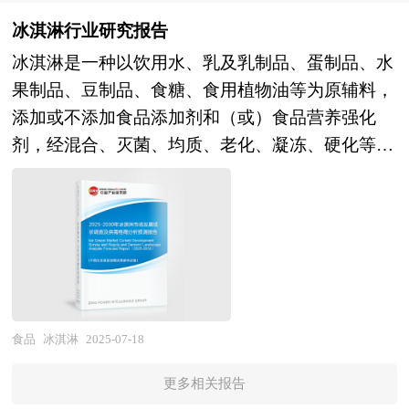
创业板上市融资筹集资本，使企业快速健康发展，
消费者分析、竞争对手的分析，做到有的放矢，才
世纪80年代，在市场经济的大潮中，中国的风险投
做大做强，成为长寿百年企业。 我国企业创业板
冰淇淋行业研究报告
能使企业开发的新产品立于不败之地。企业在新产
资事业已经有了较大的发展。随着中国经济持续稳
上市可以考虑在深圳企业板、美国纳斯达克等多个
冰淇淋是一种以饮用水、乳及乳制品、蛋制品、水
品入市前需要对相关产品的市场做整体分析，了解
定地高速增长和资本市场的逐步完善，中国的资本
证券交易市场，每个市场的创业板上市条件与实施
果制品、豆制品、食糖、食用植物油等为原辅料，
竞争对手的市场状况，了解消费者的消费状况，给
市场在最近几年呈现出强劲的增长态势，投资于中
过程均有所不同。 在这里我们就国内坚果行业企
添加或不添加食品添加剂和（或）食品营养强化
新产品找准市场切入点，实现企业预期目标。中研
国市场的高回报率使中国成为全球资本关注的战略
业在国内创业板上市常见问题和具体操作给出建
剂，经混合、灭菌、均质、老化、凝冻、硬化等工
普华通过多个新产品上市调查项目的研究，对新品
要地。 本报告由中研普华咨询公司领衔撰写，在
议，除此之外针对企业存在的特定问题给出相应的
艺制成的体积膨胀的冷冻食品。其种类丰富多样，
上市前企业找准市场定位和产品定位有着全新的认
大量周密的市场调研基础上，主要依据了国家统计
解答方案。这对于有意创业板上市的企业具有极好
根据软硬程度可分为硬冰淇淋和软冰淇淋；根据主
识。中研普华针对不同客户需求度身定做不同的研
局、国家商务部、国家财政部、中国证券监督管理
的参考价值和指导意义。
料可分为奶油冰淇淋、酸奶冰淇淋、果蔬冰淇淋、
究解决方案。针对普通的研究需求，公司运用国际
委员会、中国风险投资协会、中国风险投资研究
圣代等；根据配料则有水果味、蔬菜植物味、果仁
认可的独创研究产品和统计分析方法论，用来提供
院、深圳创业投资同业公会、北京创业投资协会、
味等多种口味。冰淇淋行业产业链上游涵盖原材料
广泛的标准化数据和比较数据。如果研究要求比较
上海创业投资行业协会、饮料行业相关协会、中国
及设备供应，中游为生产与品牌运营，下游则是销
特殊，我们会针对特定市场专门设计研究解决方
行业研究网、国内外相关刊物的基础信息以及各省
售流通渠道。 当前，中国冰淇淋行业呈现出蓬勃
案。我们的研究人员熟悉各种访问方法的优缺点和
食品
冰淇淋
2025-07-18
市相关统计单位等公布和提供的大量资料。对饮料
发展的态势。随着国家经济的快速发展，居民人均
适用的范围，在项目设计中能够灵活选择和组合各
行业风险投资现状、国际化进程与外资进入、融资
更多相关报告
收入和消费水平逐年提高，人们对休闲食品的需求
种研究方法。此外在长期的实践探索中，我们也总
渠道、如何运作风险投资、退出机制及发展趋势等