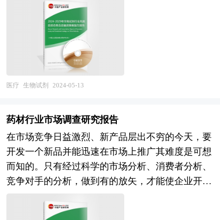
局、国家商务部、国家市场监督管理总局、国家发
业定位和发展方向有重要参考价值。
中国和印度、俄罗斯等新兴热点地区的风险投资市
锁行业竞争格局及“十四五”企业投资战略研究报
改委、国家经济信息中心、国务院发展研究中心、
场发展快速升温。中国的风险投资起步于20世纪80
告》由中研普华集团下属产业研究院的资深专家和
国家海关总署、中国经济景气监测中心、中国行业
年代，在市场经济的大潮中，中国的风险投资事业
研究人员通过周密的市场调研，参考国家统计局、
研究网、国内外相关报刊杂志的基础信息以及止血
已经有了较大的发展。随着中国经济持续稳定地高
政府部门机构发布的最新权威数据，并对多位业内
药专业研究单位等公布和提供的大量资料。对我国
速增长和资本市场的逐步完善，中国的资本市场在
资深专家进行深入访谈的基础上，通过相关市场研
止血药的行业现状、市场各类经营指标的情况、重
最近几年呈现出强劲的增长态势，投资于中国市场
究的工具、理论和模型撰写而成。本报告总结
医疗
生物试剂
2024-05-13
点企业状况、区域市场发展情况等内容进行详细的
的高回报率使中国成为全球资本关注的战略要地。
了“十四五”以来经济与社会发展成就、“十四五”前
阐述和深入的分析，着重对止血药业务的发展进行
本报告由中研普华咨询公司领衔撰写，在大量周密
三年医药连锁产业发展规模与经济效益、预测
详尽深入的分析，并根据止血药行业的政策经济发
药材行业市场调查研究报告
的市场调研基础上，主要依据了国家统计局、国家
了“十四五”未来两年医药连锁行业投资环境；提出
展环境对止血药行业潜在的风险和防范建议进行分
在市场竞争日益激烈、新产品层出不穷的今天，要
商务部、国家财政部、中国证券监督管理委员会、
了医药连锁“十四五”整体规划目标落实方向、产业
析。 《2024年版止血药产业规划专项研究报告》
开发一个新品并能迅速在市场上推广其难度是可想
中国风险投资协会、中国风险投资研究院、深圳创
布局建议、区域规划建议等；最后，就医药连锁行
由中研产业规划院领衔制作，精英专家团队在上千
而知的。只有经过科学的市场分析、消费者分析、
业投资同业公会、北京创业投资协会、上海创业投
业“十四五”期间投资机遇、投资风险、投资策略进
个重大项目积累了宝贵经验，为项目成功落地保驾
竞争对手的分析，做到有的放矢，才能使企业开发
资行业协会、生物试剂行业相关协会、中国行业研
行了审慎分析。
护航。中研产业规划院率先在业内提出“全流程一
的新产品立于不败之地。企业在新产品入市前需要
究网、国内外相关刊物的基础信息以及各省市相关
体化”综合解决方案，提供从前期拿地策划、定位
对相关产品的市场做整体分析，了解竞争对手的市
统计单位等公布和提供的大量资料。对生物试剂行