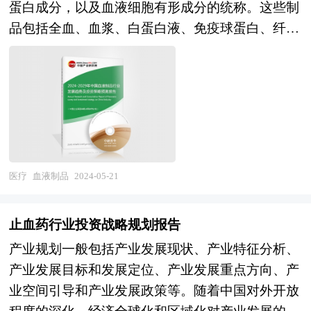
心、中国行业研究网、全国及海外多种相关报刊杂
蛋白成分，以及血液细胞有形成分的统称。这些制
年奋斗目标进军的第一个五年。我国进入新发展阶
志的基础信息等公布和提供的大量资料，对国际、
品包括全血、血浆、白蛋白液、免疫球蛋白、纤维
段，发展基础更加坚实，发展条件深刻变化，进一
国内胰岛素注射液行业市场发展状况、关联行业发
蛋白原、凝血酶原复合物、凝血因子Ⅷ、抗血友
步发展面临新的机遇和挑战。当前和今后一个时
展状况、行业竞争状况、优势企业发展状况、消费
病球蛋白浓缩剂等。 血液制品按照功能和结构不
期，我国发展仍然处于重要战略机遇期，但机遇和
现状以及行业营销进行了深入的分析，在总结中国
同可分为白蛋白类、免疫球蛋白类和凝血因子类
挑战都有新的发展变化。中央经济工作会议已经对
胰岛素注射液行业发展历程的基础上，结合新时期
等。其中，白蛋白是血浆中含量最多的蛋白，也是
2023年经济工作进行了部署，中国将坚持稳字当
的各方面因素，对中国胰岛素注射液行业的发展趋
目前国内用量最大的血液制品，主要用于治疗肿
头、稳中求进。2023年12月中央经济工作会议提
势给予了细致和审慎的预测论证。本报告是胰岛素
瘤、肝病、糖尿病等疾病。免疫球蛋白则主要用于
出，2024年要围绕推动高质量发展，突出重点，把
注射液行业生产、经营、科研企业及相关研究单位
免疫性疾病的治疗，传染性疾病的被动免疫和治疗
医疗
血液制品
2024-05-21
握关键，扎实做好经济工作。中央经济工作会议也
极具参考价值的专业报告。
等。 血液制品的起源可以追溯到20世纪40年代
明确，我国发展面临的有利条件强于不利因素，经
初，当时美国哈佛大学E.J.Cohn教授和其工作小组
济回升向好、长期向好的基本趋势没有改变，要增
止血药行业投资战略规划报告
研究开发了人血白蛋白，这是最早诞生并进行大规
强信心和底气。作为实现“十四五”规划目标任务的
产业规划一般包括产业发展现状、产业特征分析、
模生产和使用的血液制品。随着医学和生物技术的
关键一年，2024年经济形势如何？ 中研普华通过
产业发展目标和发展定位、产业发展重点方向、产
不断发展，越来越多的血液制品被开发出来，用于
对医药连锁行业长期跟踪监测，分析医药连锁行业
业空间引导和产业发展政策等。随着中国对外开放
各种疾病的治疗和预防。 本研究咨询报告由中研
需求、供给、经营特性、获取能力、产业链和价值