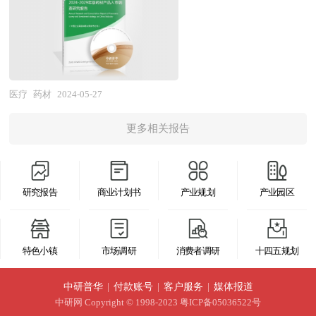
策划、概念规划、空间规划、总体规划、城市设
场状况，了解消费者的消费状况，给新产品找准市
业风险投资现状、国际化进程与外资进入、融资渠
计、建筑设计、景观设计、IP设计、商业模式设
场切入点，实现企业预期目标。中研普华通过多个
道、如何运作风险投资、退出机制及发展趋势等进
计、招商、投资、运营等一系列咨询服务。
新产品上市调查项目的研究，对新品上市前企业找
行了系统的分析，并重点分析了生物试剂行业风险
准市场定位和产品定位有着全新的认识。中研普华
投资的主要现存问题、相应对策以及新形势下面临
针对不同客户需求度身定做不同的研究解决方案。
医疗
药材
2024-05-27
的机遇与挑战和企业的应对策略等。是风险投资公
针对普通的研究需求，公司运用国际认可的独创研
司、研究机构及生物试剂行业相关企业准确了解目
更多相关报告
究产品和统计分析方法论，用来提供广泛的标准化
前生物试剂行业风险投资业发展动态，把握企业定
数据和比较数据。如果研究要求比较特殊，我们会
位和发展方向不可多得的精品。
针对特定市场专门设计研究解决方案。我们的研究
研究报告
商业计划书
产业规划
产业园区
人员熟悉各种访问方法的优缺点和适用的范围，在
项目设计中能够灵活选择和组合各种研究方法。此
外在长期的实践探索中，我们也总结出各种适合于
特色小镇
市场调研
消费者调研
十四五规划
行业专项研究的模型,这些产品帮助客户综合广泛
的信息，加以评估，判断发展机会并计划未来的市
中研普华
|
付款账号
|
客户服务
|
媒体报道
场营销活动。
中研网
Copyright © 1998-2023 粤ICP备05036522号