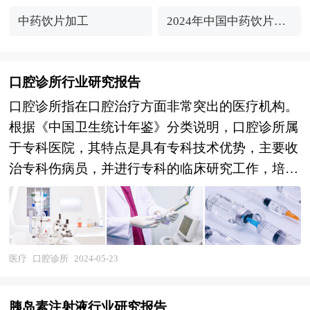
中药饮片加工
2024年中国中药饮片加
工行业市场规模及未来
发展趋势分析
口腔诊所行业研究报告
口腔诊所指在口腔治疗方面非常突出的医疗机构。
根据《中国卫生统计年鉴》分类说明，口腔诊所属
于专科医院，其特点是具有专科技术优势，主要收
治专科伤病员，并进行专科的临床研究工作，培养
专科医疗技术人员。 口腔诊所是我国“口腔诊所-牙
病防治所一口腔医院”三级口腔卫生保健的基础。
口腔诊所对控制牙病,促进我国人口口腔健康，具
有决定性的作用。 由于口腔医疗保健事业的特点,
医疗
口腔诊所
2024-05-23
适合口腔医师个体操作,无需像外科手术要求一个
大的群体和众多学科的配合,也无须巨额资金购置
胰岛素注射液行业研究报告