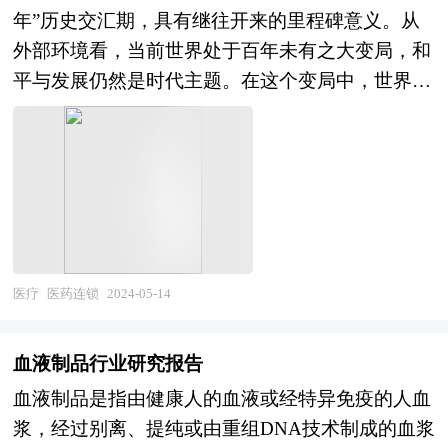
如开发更小、更轻便的注射器，以及能够精确控制
究网、全国及海外多种相关报纸杂志的基础信息等
年”历史交汇期，具有继往开来的里程碑意义。从
注射剂量的智能注射器。 预计胰岛素注射液市场
公布和提供的大量资料和数据，客观、多角度地对
外部环境看，当前世界处于百年未有之大变局，和
将继续增长，市场规模将不断扩大。随着糖尿病患
中国口腔诊所市场进行了分析研究。报告在总结中
平与发展仍然是时代主题。在这个变局中，世界经
者的不断增加和胰岛素治疗方法的普及，胰岛素注
国口腔诊所行业发展历程的基础上，结合新时期的
济中心正逐步向亚太转移，中国和其他新兴经济体
射液市场将迎来更多的增长机会。同时，随着技术
各方面因素，对中国口腔诊所行业的发展趋势给予
国家正以和平方式推动国际秩序的调整和全球治理
的不断进步和产品的不断升级，胰岛素注射液市场
了细致和审慎的预测论证。报告资料详实，图表丰
体系的改善，新一代科技革命和产业变革蓬勃兴
的竞争将更加激烈，也将为市场带来更多的增长
富，既有深入的分析，又有直观的比较，为口腔诊
起，这为中国抓住时代蕴含的机遇创造了外部条
点。 综上所述，胰岛素注射液作为一种重要的糖
所在激烈的市场竞争中洞察先机，能准确及时的针
件，是近代以来中国最好的发展时期。“十四五”以
尿病治疗手段，其市场现状表现为稳步增长，未来
对自身环境调整经营策略。
来，我国经济发展面临一些困难挑战，但我国经济
趋势指向技术创新和产品升级，而市场前景则预示
韧性强、潜力大、活力足，长期向好的基本面没有
医疗
医药连锁
2024-05-14
着持续的增长和激烈的竞争。 本研究咨询报告由
变。继“十四五”规划聚焦实体经济之后，党的二十
中研普华咨询公司领衔撰写，在大量周密的市场调
大报告再次强调，要坚持把发展经济的着力点放在
研基础上，主要依据了国家统计局、国家商务部、
血液制品行业研究报告
实体经济上。 “十四五”时期是我国全面建成小康社
国家发改委、国家经济信息中心、国务院发展研究
血液制品是指由健康人的血液或经特异免疫的人血
会、实现第一个百年奋斗目标之后，乘势而上开启
中心、全国商业信息中心、中国经济景气监测中
浆，经过别离、提纯或由重组DNA技术制成的血浆
全面建设社会主义现代化国家新征程、向第二个百