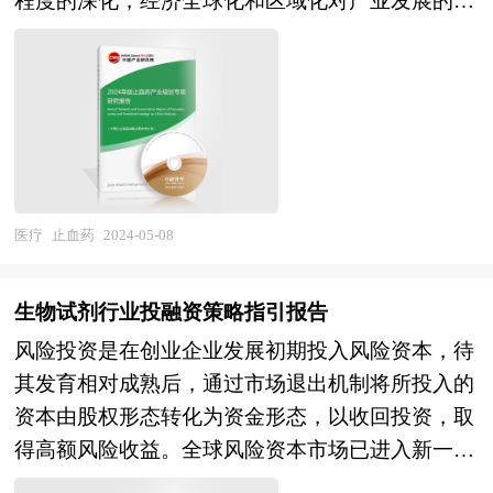
程度的深化，经济全球化和区域化对产业发展的影
普华咨询公司领衔撰写，在大量周密的市场调研基
链等多方面的内容，整合行业、市场、企业、用户
响显著增强，产业间的竞争层次和深度也发生了变
础上，主要依据了国家统计局、国家商务部、国家
等多层面数据和信息资源，为客户提供深度的医药
化。因此，科学预测产业发展趋势和空间变化态
发改委、国家经济信息中心、国务院发展研究中
连锁行业研究报告，以专业的研究方法帮助客户深
势，对产业发展和规划具有重要的意义。中研普华
心、国家海关总署、全国商业信息中心、中国经济
入的了解医药连锁行业，发现投资价值和投资机
拥有20年的产业规划、细分市场研究及大量项目运
景气监测中心、中国行业研究网、国内外相关报刊
会，规避经营风险，提高管理和运营能力。医药连
作经验，业务覆盖全球。累积200多个产业园区规
杂志的基础信息、行业研究单位等公布和提供的大
锁行业报告是从事医药连锁行业投资之前，对医药
划落地项目案例，拥有丰富的产业园区、特色小
量资料以及对行业内企业调研访察所获得的大量第
连锁行业各种相关因素进行具体调查、研究、分
镇、田园综合体、文旅地产、智慧物流、乡村振兴
医疗
止血药
2024-05-08
一手数据，对我国血液制品行业的发展状况、供需
析，评估项目可行性、效果效益程度，提出建设性
等类型项目规划经验。 中研普华25年的产业研究
状况、竞争格局、赢利水平、发展趋势等进行了分
意见建议对策等，是医药连锁行业投资决策者和主
服务经验，形成了独特的产业研究及战略投资一体
析。报告重点分析了血液制品企业的研发、产销、
生物试剂行业投融资策略指引报告
管机关审批的研究性报告。以阐述对医药连锁行业
化服务体系，涉及8000多个细分行业，积累了数十
战略、经营状况等。报告还对血液制品市场风险进
风险投资是在创业企业发展初期投入风险资本，待
的理论认识为主要内容，重在医药连锁行业本质及
万份行业研究报告数据库、服务了10000多家企事
行了预测，为血液制品生产厂家、流通企业以及零
其发育相对成熟后，通过市场退出机制将所投入的
规律性认识的研究。医药连锁行业研究报告持续提
业单位，现已成为中国最具影响力的产业研究咨询
售商提供了新的投资机会和可借鉴的操作模式，对
资本由股权形态转化为资金形态，以收回投资，取
供高价值服务，是企业了解各行业当前最新发展动
综合服务机构。集团下属研究院的产业研究报告在
欲在血液制品行业从事资本运作的经济实体等单位
得高额风险收益。全球风险资本市场已进入新一轮
向、把握市场机会、做出正确投资和明确企业发展
大量周密的市场调研基础上，主要依据了国家统计
准确了解目前中国血液制品行业发展动态，把握企
快速发展的周期。除了成熟投资热点地区外，包括
方向不可多得的精品资料。 《2024-2029年医药连