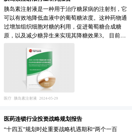
成套的昂贵设备、器械和仪器。开设一个小型口腔
胰岛素注射液是一种用于治疗糖尿病的注射剂，它
诊所一般仅需要100-200万人民币,有的仅需几十万
可以有效地降低血液中的葡萄糖浓度。这种药物通
人民币。 口腔医疗保健费用中的相当部分,如修复
过增加组织细胞对糖的利用，促进葡萄糖合成糖
治疗、种植牙、正畸治疗等,都是自费的医疗项
原，以及减少糖异生来实现其降糖效果3。 目前，
目。因此,口腔医疗保健市场的巨大需求,以及需求
胰岛素注射液市场呈现出稳步增长的趋势，市场规
的多样化和多层次,使口腔诊所迅速地找到了自己
模随着医疗技术的不断进步和人们对健康生活的追
的市场定位 口腔诊所具有规模小，独立性强、技
求而不断扩大。国内主要生产商包括诺和诺德、礼
术含量高、风险低、进入稳定期后经济收入稳定等
来、赛诺菲等跨国企业，以及通化东宝、甘李药业
特点。考虑到我国14亿人口的口腔治疗需求，国内
等国内企业。胰岛素注射液的销售渠道主要包括医
口腔医疗行业整体市场规模仍然偏小，伴随口腔医
院、药店、电商平台等。 随着生物技术的不断发
疗需求市场的深层次挖掘，我国口腔医疗行业发展
展，胰岛素类似物在市场上的份额逐渐增加，这些
前景巨大。 本研究咨询报告由中研普华咨询公司
医疗
胰岛素注射液
2024-05-29
类似物具有更高的稳定性和更低的免疫原性，能够
领衔撰写，在大量周密的市场调研基础上，主要依
更好地模拟生理胰岛素分泌。为了提高患者的使用
据了国家统计局、国家商务部、国家发改委、国家
医药连锁行业投资战略规划报告
体验和依从性，胰岛素注射装置也在不断改进，例
经济信息中心、国务院发展研究中心、中国行业研
“十四五”规划时处重要战略机遇期和“两个一百