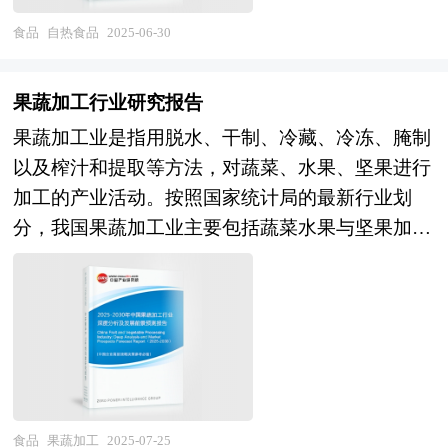
板上市融资筹集资本，使企业快速健康发展，做大
容，整合行业、市场、企业、用户等多层面数据和
在从国家经济和产业发展的战略入手，分析自热食
食品
自热食品
2025-06-30
做强，成为长寿百年企业。 我国企业创业板上市
信息资源，为客户提供深度的进口食品行业研究报
品未来的政策走向和监管体制的发展趋势，挖掘自
可以考虑在深圳企业板、美国纳斯达克等多个证券
告，以专业的研究方法帮助客户深入的了解进口食
热食品行业的市场潜力，基于重点细分市场领域的
交易市场，每个市场的创业板上市条件与实施过程
果蔬加工行业研究报告
品行业，发现投资价值和投资机会，规避经营风
深度研究，提供对产业规模、产业结构、区域结
均有所不同。 在这里我们就国内露酒行业企业在
果蔬加工业是指用脱水、干制、冷藏、冷冻、腌制
险，提高管理和运营能力。进口食品行业报告是从
构、市场竞争、产业盈利水平等多个角度市场变化
国内创业板上市常见问题和具体操作给出建议，除
以及榨汁和提取等方法，对蔬菜、水果、坚果进行
事进口食品行业投资之前，对进口食品行业各种相
的生动描绘，清晰发展方向。预测未来自热食品业
此之外针对企业存在的特定问题给出相应的解答方
加工的产业活动。按照国家统计局的最新行业划
关因素进行具体调查、研究、分析，评估项目可行
务的市场前景，以帮助客户拨开政策迷雾，寻找自
案。这对于有意创业板上市的企业具有极好的参考
分，我国果蔬加工业主要包括蔬菜水果与坚果加工
性、效果效益程度，提出建设性意见建议对策等，
热食品行业的投资商机。报告在大量的分析、预测
价值和指导意义。
业，蜜饯制作业，蔬菜、水果罐头制造业，果菜汁
是进口食品行业投资决策者和主管机关审批的研究
的基础上，研究了自热食品行业今后的发展与投资
及果菜汁饮料制造业。 中国果蔬加工行业技术以
性报告。以阐述对进口食品行业的理论认识为主要
策略，为自热食品企业在激烈的市场竞争中洞察先
及设备发生变革，它的产品结构越来越完善，它的
内容，重在进口食品行业本质及规律性认识的研
机，根据市场需求及时调整经营策略，为战略投资
管理水平越来越高，果蔬的营养价值越来越优良，
究。进口食品行业研究报告持续提供高价值服务，
者选择恰当的投资时机和公司领导层做战略规划提
安全性完善，给市场带来了更多的机会，2024年果
是企业了解各行业当前最新发展动向、把握市场机
供了准确的市场情报信息及科学的决策依据。 本
蔬加工行业工业总产值达到189.5亿元。 随着果蔬
会、做出正确投资和明确企业发展方向不可多得的
研究咨询报告由中研普华咨询公司领衔撰写，在大
加工技术的不断改进，果蔬添加剂的使用范围和安
精品资料。 本研究咨询报告由中研普华咨询公司
食品
果蔬加工
2025-07-25