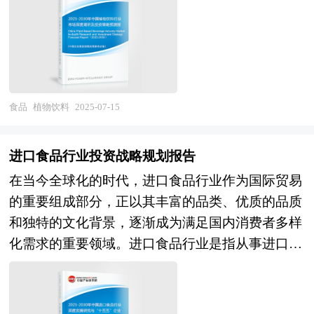
务的市场前景，以帮助客户拨开政策迷雾，寻找自
域，随着消费者健康意识的增强和对多样化饮品需
热食品行业的投资商机。报告在大量的分析、预测
求的提升，植物饮料的市场应用场景不断拓展，市
的基础上，研究了自热食品行业今后的发展与投资
场需求也在持续增长。 随着居民收入水平的提高
策略，为自热食品企业在激烈的市场竞争中洞察先
和消费观念的转变，消费者对饮品的健康、天然、
机，根据市场需求及时调整经营策略，为战略投资
营养属性的关注度不断提升，植物饮料因其天然、
者选择恰当的投资时机和公司领导层做战略规划提
食品
植物饮料
2025-07-15
健康的特性，成为消费升级背景下的热门选择。特
供了准确的市场情报信息及科学的决策依据。 本
别是具有特定保健功能的植物饮料，如富含膳食纤
研究咨询报告由中研普华咨询公司领衔撰写，在大
进口食品行业投资战略规划报告
维、植物蛋白、维生素等营养成分的产品，受到消
量周密的市场调研基础上，主要依据了国家统计
在当今全球化的时代，进口食品行业作为国际贸易
费者的青睐。 植物饮料企业不断加大研发投入，
局、国家商务部、国家发改委、国家经济信息中
的重要组成部分，正以其丰富的品类、优质的品质
推出更多创新产品，满足消费者多样化的口味和功
心、国务院发展研究中心、国家海关总署、全国商
和独特的文化背景，逐渐成为满足国内消费者多样
能需求。例如，将多种植物原料进行组合，开发出
业信息中心、中国经济景气监测中心、中国行业研
化需求的重要领域。进口食品行业是指从事进口食
复合型植物饮料；添加益生菌、胶原蛋白等成分，
究网、全国及海外多种相关报刊杂志的基础信息以
品的采购、运输、仓储、销售及相关服务的一系列
赋予产品更多健康价值；推出低糖、无糖、低脂等
及专业研究单位等公布和提供的大量资料，结合中
经济活动。其产品涵盖了肉类、海鲜、乳制品、水
健康配方产品。 未来，植物饮料将更加注重健康
研普华公司对自热食品相关企业和科研单位等的实
果、葡萄酒、休闲食品等多个品类，广泛应用于家