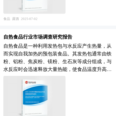
植物饮料企业在激烈的市场竞争中洞察先机，能准
定阶段就会遇到资金制约问题，而资本市场作为企
纲领性文件。目前中国也是世界上编制五年规划
确及时的针对自身环境调整经营策略。
业的主要融资渠道之一具有融资效率高、规模大、
（计划）最多的国家。“十四五”时期是我国经济社
限制条件少等众多优势。由于资本市场融资进限于
食品
露酒
2025-07-02
会发展的重要历史性窗口期，是全面完成小康社会
创业板上市企业和首发创业板上市企业，企业的创
建设战略目标，向全面实现社会主义现代化迈进承
业板上市问题就变得十分关键。 企业创业板上市
上启下的关键时期，做好“十四五”规划编制工作意
自热食品行业市场调查研究报告
有以下好处： 1、创业板上市时及日后均有机会筹
义重大、影响深远。中研普华产业研究院在对“十
自热食品是一种利用发热包与水反应产生热量，从
集资金，以获得资本扩展业务； 2、扩大股东基
四五”以来社会经济发展形势和政策带动的发展成
而实现自我加热的预包装食品。其发热包通常由铁
础，使公司的股票在买卖时有较高的流通量； 3、
果作进一步研究，对“十四五”时期进口食品行业发
粉、铝粉、焦炭粉、镁粉、生石灰等成分组成，与
向员工授予购股权作为奖励和承诺，增加员工的归
展的问题和难题做深入分析，并从2020年开始全面
水反应时会迅速释放大量热能，使食品温度升高至
属感； 4、提高公司（发行人）在市场上地位及知
跟进相关规划的制定和研究工作，为进口食品行业
可食用状态。按产品类型可分为自热火锅、自热米
名度，赢取顾客信供应商的信赖； 5、增加公司的
规划指导目标和进口食品发展方向提供有建设性的
饭、自热粉、自热面、自热汤等；按消费场景可分
透明度，有助于银行以较有利条款批出信贷额度；
建议，为进口食品行业发展提供准确的市场分析内
为家庭消费、户外消费、应急储备等。自热食品的
6、创业板上市发行人的披露要求较为严格，使公
容和研究成果。 中研普华通过对进口食品行业长
出现，为消费者提供了便捷、快速的饮食解决方
司的效率得以提高，藉以改善公司的监控、资讯管
期跟踪监测，分析进口食品行业需求、供给、经营
案，尤其在快节奏的生活环境下，满足了人们随时
理及营运系统，公司运作更加规范。 7、通过创业
特性、获取能力、产业链和价值链等多方面的内
随地享受热食的需求。 自热食品行业研究报告旨