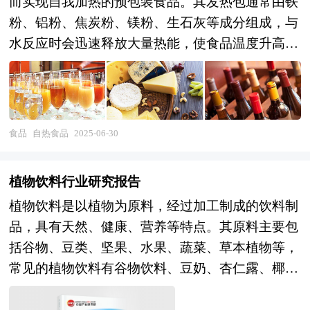
而实现自我加热的预包装食品。其发热包通常由铁
粉、铝粉、焦炭粉、镁粉、生石灰等成分组成，与
水反应时会迅速释放大量热能，使食品温度升高至
可食用状态。按产品类型可分为自热火锅、自热米
饭、自热粉、自热面、自热汤等；按消费场景可分
为家庭消费、户外消费、应急储备等。自热食品的
出现，为消费者提供了便捷、快速的饮食解决方
食品
自热食品
2025-06-30
案，尤其在快节奏的生活环境下，满足了人们随时
随地享受热食的需求。 自热食品行业研究报告旨
植物饮料行业研究报告
在从国家经济和产业发展的战略入手，分析自热食
植物饮料是以植物为原料，经过加工制成的饮料制
品未来的政策走向和监管体制的发展趋势，挖掘自
品，具有天然、健康、营养等特点。其原料主要包
热食品行业的市场潜力，基于重点细分市场领域的
括谷物、豆类、坚果、水果、蔬菜、草本植物等，
深度研究，提供对产业规模、产业结构、区域结
常见的植物饮料有谷物饮料、豆奶、杏仁露、椰
构、市场竞争、产业盈利水平等多个角度市场变化
汁、果蔬汁、草本茶饮料等。植物饮料在中国市场
的生动描绘，清晰发展方向。预测未来自热食品业
涵盖了从传统饮品到新兴功能性饮品的多个细分领