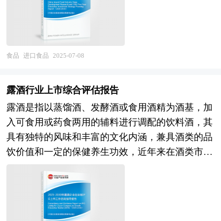
和功能属性。消费者对健康饮品的需求将持续增
地调查，对国内外自热食品行业的供给与需求状
庭消费、餐饮服务、礼品赠送等多个场景，是提升
长，具有特定保健功能的植物饮料，如增强免疫
况、相关行业的发展状况、市场消费变化等进行了
国内消费品质、促进国际贸易的重要产业。 未来
力、改善睡眠、调节肠道功能等产品，将成为市场
分析。重点研究了主要自热食品品牌的发展状况，
30年的经济社会发展将历经两个阶段：第一个阶
热点。 本研究咨询报告由中研普华咨询公司领衔
以及未来中国自热食品行业将面临的机遇以及企业
段，到2035年基本实现社会主义现代化；第二个阶
食品
进口食品
2025-07-08
撰写，在大量周密的市场调研基础上，主要依据了
的应对策略。报告还分析了自热食品市场的竞争格
段，到本世纪中叶把我国建成富强民主文明和谐美
国家统计局、国家商务部、国家发改委、国家经济
局，行业的发展动向，并对行业相关政策进行了介
丽的社会主义现代化强国。作为迈进新时代的第一
信息中心、国务院发展研究中心、国家海关总署、
露酒行业上市综合评估报告
绍和政策趋向研判，是自热食品生产企业、科研单
个五年规划，“十四五”规划将开启未来30年经济社
全国商业信息中心、中国经济景气监测中心、中国
位、零售企业等单位准确了解目前自热食品行业发
露酒是指以蒸馏酒、发酵酒或食用酒精为酒基，加
会发展的新征程。“十四五”规划是迈进新时代的第
行业研究网、全国及海外多种相关报纸杂志的基础
展动态，把握企业定位和发展方向不可多得的精
入可食用或药食两用的辅料进行调配的饮料酒，其
一个五年规划，是未来30年中国经济发展的新起
信息等公布和提供的大量资料和数据，客观、多角
品。
具有独特的风味和丰富的文化内涵，兼具酒类的品
点。本次十九届五中全会上，不同于以往五年规划
度地对中国植物饮料市场进行了分析研究。报告在
饮价值和一定的保健养生功效，近年来在酒类市场
建议单独的提出与审议，“十四五”规划的建议与
总结中国植物饮料行业发展历程的基础上，结合新
中崭露头角，正逐渐成为行业的新兴力量。随着人
2035年远景目标的建议一并被提出，足见“十四
时期的各方面因素，对中国植物饮料行业的发展趋
们消费观念的转变和健康意识的增强，露酒的市场
五”规划不仅是过往五年规划的延续，还将进一步
势给予了细致和审慎的预测论证。报告资料详实，
需求呈现出快速增长的态势，为相关企业带来了广
擘画未来15年乃至30年经济发展的新蓝图。 五年
图表丰富，既有深入的分析，又有直观的比较，为
阔的发展空间和良好的发展机遇。 企业发展到一
规划是国家对经济社会发展的顶层设计，也是一种