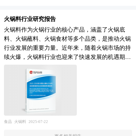
量周密的市场调研基础上，主要依据了国家统计
全性越来越可控，营养物质的保存也得到了极大的
领衔撰写，在大量周密的市场调研基础上，主要依
局、国家商务部、国家发改委、国家经济信息中
改善，使果蔬制品的质量及其营养价值更加优良，
据了国家统计局、国家商务部、国家发改委、国务
心、国务院发展研究中心、国家海关总署、全国商
火锅料行业研究报告
2024年我国果蔬加工行业主营业务收入达到198.2
院发展研究中心、中国进口食品行业协会、中研普
业信息中心、中国经济景气监测中心、中国行业研
火锅料作为火锅行业的核心产品，涵盖了火锅底
亿元。 近年，随着经济发展及生活水平不断提
华产业研究院、全国及海外多种相关报刊杂志以及
究网、全国及海外多种相关报刊杂志的基础信息以
料、火锅蘸料、火锅食材等多个品类，是推动火锅
高，我国居民的消费及教育水平相对提升，消费模
专业研究机构公布和提供的大量资料，对中国国家
及专业研究单位等公布和提供的大量资料，结合中
行业发展的重要力量。近年来，随着火锅市场的持
式日渐理智，更会针对性地选择适合自己的果蔬产
“十四五”经济和社会运行和成果进行分析、产业链
研普华公司对自热食品相关企业和科研单位等的实
续火爆，火锅料行业也迎来了快速发展的机遇期。
品，2024年国内果蔬加工行业需求量达到8829万
上下游行业发展状况、行业供需形势、进出口等进
地调查，对国内外自热食品行业的供给与需求状
作为餐饮行业的重要分支，火锅料行业不仅满足了
吨。 果蔬加工行业将迎来较大发展机遇。一是政
行了深入研究，并重点分析了中国进口食品行业发
况、相关行业的发展状况、市场消费变化等进行了
消费者多样化的饮食需求，还通过不断创新和拓
府规划积极推进。《国家新旧动能转换发展纲要》
展状况和特点，以及“十四五”中国进口食品行业将
分析。重点研究了主要自热食品品牌的发展状况，
展，为整个餐饮市场注入了新的活力。 消费需求
明确指出得加快发展现代农业，可以把果蔬加工纳
面临的挑战、行业的区域发展状况与竞争格局。报
以及未来中国自热食品行业将面临的机遇以及企业
推动品牌化与连锁化，头部企业凭借规模优势巩固
入全面发展的新旧动能转换发展体系，加大政府支
告还对“十四五”全球及中国进口食品行业发展动向
的应对策略。报告还分析了自热食品市场的竞争格
市场地位。产品创新成为竞争关键，企业需在口
持力度。二是产业项目投资有望实现加速发展。在
和趋势作了详细分析和预测，并对进口食品行业进
局，行业的发展动向，并对行业相关政策进行了介
味、食材、服务上持续创新。同时，跨界合作将带
越来越多企业加大对果蔬加工项目的投资力度，投
行了趋向研判，是进口食品经营企业，科研、投资
绍和政策趋向研判，是自热食品生产企业、科研单
来更多特色体验，通过“火锅 +”的形式扩大品类来
食品
火锅料
2025-07-22
资又将进一步推动果蔬加工行业的发展速度和规
机构等单位准确了解目前进口食品行业发展动态，
位、零售企业等单位准确了解目前自热食品行业发
满足消费者多样性的需求。此外，数字化转型加
模。三是技术现代化水平不断提升。随着技术的不
把握企业定位和发展方向不可多得的精品研究报