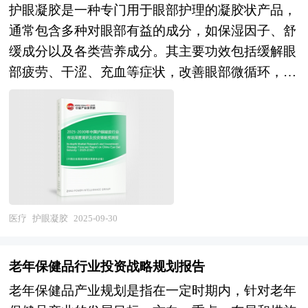
和个性化，高品质、绿色有机的生鲜产品将成为市
护眼凝胶是一种专门用于眼部护理的凝胶状产品，
于20世纪80年代，在市场经济的大潮中，中国的风
场主流。同时，小型化、社区化的门店布局将成为
通常包含多种对眼部有益的成分，如保湿因子、舒
险投资事业已经有了较大的发展。随着中国经济持
行业发展的新趋势，社区生鲜店凭借其贴近消费
缓成分以及各类营养成分。其主要功效包括缓解眼
续稳定地高速增长和资本市场的逐步完善，中国的
者、服务便捷的优势，将更好地满足消费者日常购
部疲劳、干涩、充血等症状，改善眼部微循环，以
资本市场在最近几年呈现出强劲的增长态势，投资
物需求。此外，品质化与差异化竞争将成为企业提
及保护视力。护眼凝胶可以分为不同类别，按功效
于中国市场的高回报率使中国成为全球资本关注的
升市场竞争力的关键，企业需要通过优化供应链、
可分为保湿型、舒缓型、去黑眼圈型以及抗皱型
战略要地。 本报告由中研普华咨询公司领衔撰
创新服务模式、提升品牌影响力等方式，打造自身
等；按主要成分可分为天然成分型和化学合成型。
写，在大量周密的市场调研基础上，主要依据了国
的竞争优势。在政策支持和市场需求的双重推动
护眼凝胶作为一种有效的眼部护理产品，具有广阔
家统计局、国家商务部、国家财政部、中国证券监
下，中国生鲜商超行业有望在未来几年继续保持快
的发展前景。随着人们对眼部健康的关注度不断提
督管理委员会、中国风险投资协会、中国风险投资
速增长，为消费者提供更加优质、便捷的生鲜产品
高，以及电子产品的普及，护眼凝胶市场需求将持
研究院、深圳创业投资同业公会、北京创业投资协
和服务。 产业规划一般包括产业发展现状、产业
续攀升。未来，护眼凝胶将更加注重配方创新、智
医疗
护眼凝胶
2025-09-30
会、上海创业投资行业协会、足疗行业相关协会、
特征分析、产业发展目标和发展定位、产业发展重
能化与环保趋势，以及生物技术的应用，拓展更多
中国行业研究网、国内外相关刊物的基础信息以及
点方向、产业空间引导和产业发展政策等。随着中
的应用场景。然而，面对激烈的市场竞争、技术可
各省市相关统计单位等公布和提供的大量资料。对
老年保健品行业投资战略规划报告
国对外开放程度的深化，经济全球化和区域化对产
靠性和政策法规等挑战，企业需要不断创新和优
足疗行业风险投资现状、国际化进程与外资进入、
业发展的影响显著增强，产业间的竞争层次和深度
老年保健品产业规划是指在一定时期内，针对老年
化，以实现可持续发展。 本研究咨询报告由中研
融资渠道、如何运作风险投资、退出机制及发展趋