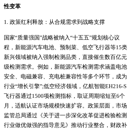
性变革
1. 政策红利释放：从合规需求到战略支撑
国家“质量强国”战略被纳入“十五五”规划核心议
程，新能源汽车电池、预制菜、低空飞行器等15类
新兴领域被纳入强制检测品类，直接催生数百亿元
级检测需求。例如，新能源汽车检测需求涵盖电池
安全、电磁兼容、充电桩兼容性等多个环节，成为
行业“增长引擎”;低空经济领域，亿航智能EH216-S
飞行器通过1500项检测指标，取证周期缩短至6个
月，适航认证市场规模快速扩容。政策层面，市场
监管总局通过《关于进一步深化改革促进检验检测
行业做优做强的指导意见》推动行业整合，财政补