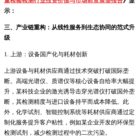
量检验检测行业投资价值与市场前景展望报告
》显
示：
三、产业链重构：从线性服务到生态协同的范式升
级
1. 上游：设备国产化与耗材创新
上游设备与耗材供应商通过技术突破打破国际垄
断。高端光谱仪、质谱仪等核心设备自给率大幅提
升，某科技企业的激光诱导击穿光谱仪打破国外垄
断，其检测精度与进口设备持平而成本降低。此
外，化学试剂、智能控制系统等耗材供应商通过定
制化服务提升客户粘性，例如某企业开发的环保型
检测试剂，减少检测过程中的二次污染。