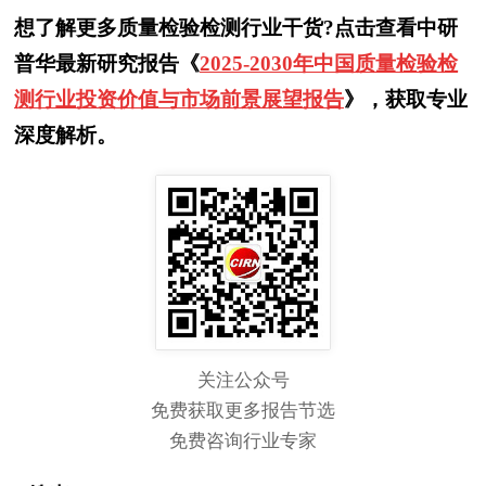
想了解更多质量检验检测行业干货?点击查看中研
普华最新研究报告《
2025-2030年中国质量检验检
测行业投资价值与市场前景展望报告
》，获取专业
深度解析。
关注公众号
免费获取更多报告节选
免费咨询行业专家