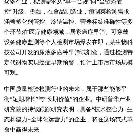
众多行业，检测需求从“单一合规”向“全链条管
控”升级。例如，在食品制造业，预制菜检测需求
涵盖塑化剂管控、冷链温控、营养标签准确性等多
个环节;在医疗健康领域，居家癌症早筛、可穿戴
设备健康监测等个人检测市场爆发在即，某生物科
技公司开发的尿液多癌种早筛试剂盒，通过检测特
定代谢物实现癌症早期预警，预计上市后市场规模
可观。
中国质量检验检测行业的未来，属于那些能够平
衡“短期增长”与“长期价值”的企业。中研普华产业
研究院的持续跟踪研究表明，具备“技术整合力+生
态构建力+全球化运营力”的企业，将在这场范式革
命中赢得未来。