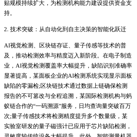
贴规模持续扩大，为检测机构能力建设提供资金支
持。
2. 技术突破：从自动化到自主决策的智能化跃迁
AI视觉检测、区块链存证、量子传感等技术的普
及，推动检测效率与精度迈入新阶段。在电子制造
业，AI视觉检测覆盖率大幅提升，缺陷识别准确率
显著提高，某面板企业的AI检测系统实现显示面板
缺陷的零漏检;区块链技术通过数据上链确保检测
报告的不可篡改与全程追溯，某国际检测机构与蚂
蚁链合作的“一码溯源”服务，日均查询量突破百万
次;量子传感技术将检测精度提升多个数量级，某
实验室研发的量子磁强计已应用于芯片缺陷检测，
灵敏度较传统设备大幅提升。此外，智能测量机器