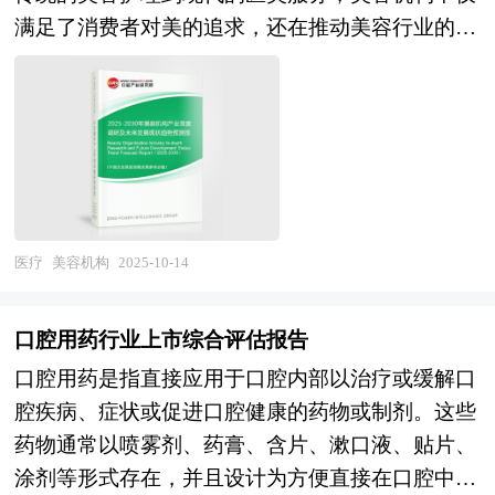
中心、国家海关总署、中国经济景气监测中心、中
慧物流、乡村振兴等类型项目规划经验。 中研普
参考价值，对于研究我国护眼凝胶行业发展规律、
满足了消费者对美的追求，还在推动美容行业的技
国行业研究网、国内外相关报刊杂志的基础信息以
华27年的产业研究服务经验，形成了独特的产业研
提高企业的运营效率、促进企业的发展壮大有学术
术创新和市场拓展。随着消费者对个性化和高品质
及生鲜商超专业研究单位等公布和提供的大量资
究及战略投资一体化服务体系，涉及8000多个细分
和实践的双重意义。
服务的需求增加，美容机构行业正经历着从传统服
料。对我国生鲜商超的行业现状、市场各类经营指
行业，积累了数十万份行业研究报告数据库、服务
务向智能化、个性化服务的转型。 目前，中国美
标的情况、重点企业状况、区域市场发展情况等内
了10000多家企事业单位，现已成为中国最具影响
容机构行业正处于技术创新和市场拓展的关键时
容进行详细的阐述和深入的分析，着重对生鲜商超
力的产业研究咨询综合服务机构。集团下属研究院
期。技术方面，美容机构不断引入先进的技术手
业务的发展进行详尽深入的分析，并根据生鲜商超
的产业研究报告在大量周密的市场调研基础上，主
段，如激光美容、微整形、基因检测等，提升服务
行业的政策经济发展环境对生鲜商超行业潜在的风
要依据了国家统计局、国家商务部、国家市场监督
的品质和效果。市场方面，随着消费者对美容服务
医疗
美容机构
2025-10-14
险和防范建议进行分析。 《2025年版生鲜商超产
管理总局、国家发改委、国家经济信息中心、国务
的需求增加，美容机构市场规模持续扩大，特别是
业规划专项研究报告》由中研产业规划院领衔制
院发展研究中心、国家海关总署、中国经济景气监
在医美、抗衰、养生等领域，市场需求旺盛。随着
作，精英专家团队在上千个重大项目积累了宝贵经
测中心、中国行业研究网、国内外相关报刊杂志的
口腔用药行业上市综合评估报告
科技的不断进步，美容机构将更加智能化，通过大
验，为项目成功落地保驾护航。中研产业规划院率
基础信息以及老年保健品专业研究单位等公布和提
口腔用药是指直接应用于口腔内部以治疗或缓解口
数据、人工智能和物联网技术，实现服务的个性化
先在业内提出“全流程一体化”综合解决方案，提供
供的大量资料。对我国老年保健品的行业现状、市
腔疾病、症状或促进口腔健康的药物或制剂。这些
定制和精准推送。同时，绿色化将成为美容机构行
从前期拿地策划、定位策划、概念规划、空间规
场各类经营指标的情况、重点企业状况、区域市场
药物通常以喷雾剂、药膏、含片、漱口液、贴片、
业的重要发展方向，企业将更加注重环保材料的使
划、总体规划、城市设计、建筑设计、景观设计、
发展情况等内容进行详细的阐述和深入的分析，着
涂剂等形式存在，并且设计为方便直接在口腔中使
用和生产过程的节能减排。此外，随着消费者需求