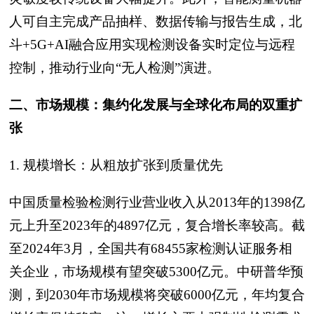
人可自主完成产品抽样、数据传输与报告生成，北
斗+5G+AI融合应用实现检测设备实时定位与远程
控制，推动行业向“无人检测”演进。
二、市场规模：集约化发展与全球化布局的双重扩
张
1. 规模增长：从粗放扩张到质量优先
中国质量检验检测行业营业收入从2013年的1398亿
元上升至2023年的4897亿元，复合增长率较高。截
至2024年3月，全国共有68455家检测认证服务相
关企业，市场规模有望突破5300亿元。中研普华预
测，到2030年市场规模将突破6000亿元，年均复合