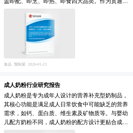
盖即配、即烹、即热、即食四大品类。作为贯通农
决策者和主管机关审批的研究性报告。以阐述对酿
技园、工业区、产业基地、特色产业园等以及近来
有国际竞争力的产业为指导思想。在有条件的产业
性逻辑。第一，生活方式变迁与消费场景裂变释放
业生产、食品工业与餐饮消费全链条的重要载体，
酒行业的理论认识为主要内容，重在酿酒行业本质
各地陆续提出的产业新城、科技新城等。 产业园
园区，及时地实行产业联系推动战略，并转化为实
刚性需求，独居经济、露营经济、宅经济、"一人
预制菜不仅是推动一二三产业深度融合、构建多元
及规律性认识的研究。酿酒行业研究报告持续提供
区作为产业集群的要载体和组成部分，现在园区经
际的对策措施，将会推动园区进一步发展。 从目
食"文化持续深化，为即热食品提供稳定且多元的
化食物供给体系的战略支点，更是适应现代生活节
高价值服务，是企业了解各行业当前最新发展动
济效应已引起越来越多人关注。国内外产业园区发
前的地方经济发展趋势看，各种产业园区确实逐渐
市场基本盘。第二，技术成熟度提升与成本结构优
奏、满足消费升级需求、提升餐饮产业效率的关键
向、把握市场机会、做出正确投资和明确企业发展
展成功案例表明，产业园区能够有效地创造聚集
成为区域经济发展的引擎，带动着区域整体实力提
化推动经济性拐点临近，发热材料成本下降、风味
基础设施。其本质在于将传统烹饪技艺与现代食品
方向不可多得的精品资料。 本研究咨询报告由中
力，通过共享资源的、克服外部负效应，带动关联
升。但是不容忽视的是由于产业地产开发及运营刚
锁鲜技术突破及自动化产线普及，将系统性降低高
工程相结合，通过中央厨房模式与冷链物流网络，
研普华咨询公司领衔撰写，在大量周密的市场调研
产业的发展，从而有效地推动产业集群的形成。产
处于起步阶段，开发企业和运营商的经验不足，加
品质即热食品价格门槛，加速其对传统方便面的替
实现菜肴从手工制作向工业化生产、从现场烹饪向
基础上，主要依据了国家统计局、国家商务部、国
食品
预制菜
2026-01-23
业园区所具有的性质和特征决定了产业集群最终方
之在开发过程中会面临地方政府的干预，容易出现
代进程。第三，政策红利与产业生态协同共振，国
简单复热的功能跃迁，在保障食品安全与风味品质
家发改委、国务院发展研究中心、中国酿酒行业协
向，形成产业园区和产业集群的良性互动，是区域
过度追求税收、缺乏对园区系统科学的专业规划、
家构建多元化食物供给体系战略、冷链物流骨干网
的同时，重构餐饮产业的价值创造与分配逻辑。
会、中研普华产业研究院、全国及海外多种相关报
经济增长的重要途径。在产业集群的指导下，推进
成人奶粉行业研究报告
吸引追求低成本和低税收的产业进驻等问题，容易
建设及包装环保法规趋严，将倒逼行业向绿色化、
当前，中国预制菜产业正处于从"量的扩张"向"质
刊杂志以及专业研究机构公布和提供的大量资料，
产业园区建设，不仅是当前发展产业集群的需要，
成人奶粉是专为成年人设计的营养补充型奶制品，
引发区域集聚效应差、土地利用效率偏低、企业同
标准化、品牌化升级；而数据要素市场化配置将推
的提升"深度转型的关键阶段，市场格局呈现"增速
对中国国家 “十四五”中后期国民经济和社会运行和
更是加快新型工业化进程的必然选择。 在区域竞
其核心功能是满足成人日常饮食中可能缺乏的营养
质化竞争严重、忽视构建产业环境、配套不平衡、
动消费数据反哺产品研发与供应链优化，形成"需
回调、结构分化、整合出清"三大特征。产业发展
成果进行分析、产业链上下游行业发展状况、行业
争日趋激烈的今天，产业集群已成为提高区域竞争
需求，如钙、蛋白质、维生素及矿物质等。与婴幼
产业带动作用不明显等诸多问题。 本研究咨询报
求洞察-快速研发-精准营销"的敏捷响应闭环。 本
层面，随着前期资本密集涌入与产能快速投放，行
供需形势、进出口等进行了深入研究，并重点分析
力的重要途径。世界各地包括我国各地的进程中，
儿配方奶粉不同，成人奶粉的配方设计更贴合成人
告由中研普华咨询公司领衔撰写，在大量周密的市
研究咨询报告由中研普华咨询公司领衔撰写，在大
业已从爆发式增长进入理性发展与优胜劣汰的整合
了中国酿酒行业发展状况和特点，以及2026年“十
都把培育和发展产业集群当作政府推进的一项非常
身体发育特点和代谢需求。例如，成人奶粉会适当
场调研基础上，主要依据了国家统计局、国家海关
量周密的市场调研基础上，主要依据了国家统计