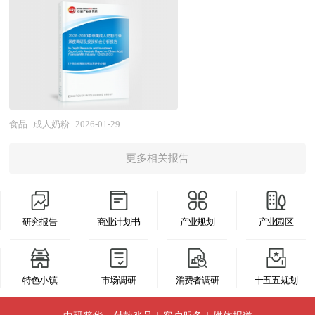
期，单纯依赖规模扩张的模式难以为继。产业链层
五五”规划期中国酿酒行业将面临的挑战、行业的
重要的工作。当前，国内理论界已形成普遍的认
调整蛋白质、脂肪和碳水化合物的比例，避免因营
总署、国家商务部、国家财政部、国务院发展研究
局、国家商务部、国家发改委、国家经济信息中
面，上游原料供应以农产品基地与规模化养殖为主
区域发展状况与竞争格局。报告还对“十五五”时期
识，认为园区是形成地方产业集群的主要载体。产
养素比例不当给成人消化系统带来负担；同时，针
中心、中国开发区协会、食品添加剂行业相关协
心、国务院发展研究中心、国家海关总署、全国商
体，中游加工环节参与者多元，涵盖原料供应商转
全球及中国酿酒行业发展动向和趋势作了详细分析
业集群在空间上的表现形式是相关产业和支撑机构
对成人可能存在的乳糖不耐受问题，部分产品会降
会、中国行业研究网、全国及海外多种相关报刊杂
业信息中心、中国经济景气监测中心、中国行业研
型、专业预制菜企业、速冻食品巨头及餐饮企业中
和预测，并对酿酒行业进行了趋向研判，是酿酒经
在地理上的集中，因而，产业集群形成和产业集群
低乳糖含量或采用低乳糖工艺，减少饮用后肠胃不
志的基础信息等公布和提供的大量资料，对我国食
究网、全国及海外相关报刊杂志的基础信息以及即
央厨房四大阵营，通过纵向一体化掌控多环节塑造
营企业，科研、投资机构等单位准确了解目前酿酒
效应得到发挥的第一条件是产业在地理上的聚集
适的风险。 从产品分类来看，成人奶粉涵盖普通
品添加剂产业园发展情况、发展趋势及其所面临的
热食品行业研究单位等公布和提供的大量资料。报
竞争优势；下游渠道结构呈现B端主导、C端崛起
行业发展动态，把握企业定位和发展方向不可多得
性。产业园区是政府划出一块区域，通过优化经济
型和功能型两大类别。普通型成人奶粉以全脂、脱
问题等进行了分析，对食品添加剂产业园投资、招
告对我国即热食品行业的供需状况、发展现状、子
食品
成人奶粉
2026-01-29
的态势，大型餐饮渠道占比超六成，但团餐、乡厨
的精品研究报告。
发展的软环境和硬环境，制定一系列优惠政策，吸
脂或部分脱脂奶粉为基础，保留牛奶原有营养成
商等方面进行了深入探讨。报告同时还对我国北
行业发展变化等进行了分析，重点分析了国内外即
等小型B端与C端家庭消费成为新兴增长极。产业
引和鼓励大量企业进驻和发展，这为形成产业集群
更多相关报告
分，适合一般成年人日常饮用；功能型成人奶粉则
京、广东等地主要食品添加剂产业园的发展概况、
热食品行业的发展现状、如何面对行业的发展挑
瓶颈层面，行业标准体系尚不健全，跨区域监管协
和发挥产业集群效应准备了条件。 要使包括成本
根据特定人群需求进行营养强化，如中老年奶粉会
发展策略进行了分析，揭示了食品添加剂产业园的
战、行业的发展建议、行业竞争力，以及行业的投
调难度大，导致采购、生产、仓储物流等环节控制
优势、市场优势、创新优势、扩张优势等方面内容
额外添加钙、维生素D及膳食纤维，以支持骨骼健
发展机会，以及当前食品添加剂产业园面临的国际
资分析和趋势预测等等。报告还综合了即热食品行
标准难以统一；产品同质化严重，小炒类、蒸煮类
在内的产业集群效应得以有效发挥，除了企业在地
研究报告
商业计划书
产业规划
产业园区
康和肠道功能；女性奶粉可能强化铁、叶酸及维生
市场的竞争与挑战。本报告内容丰富、翔实，是食
业的整体发展动态，对行业在产品方面提供了参考
等高品质预制菜占比低，针对孕妇、老年人等特殊
理上的集中外，还必须具备一些条件，例如，形成
素E，满足女性生理周期或孕期营养需求；学生奶
品添加剂产业园相关行业、投资企业以及相关单位
建议和具体解决办法。报告对于即热食品产品生产
人群的功能性产品供给不足；冷链物流成本高企、
产业配套，产业之间有着密切的物质和技术联系；
粉则注重脑部发育相关营养素，如DHA、胆碱的添
准确了解目前食品添加剂产业园发展动态，把握食
企业、经销商、行业管理部门以及拟进入该行业的
下沉市场渗透率偏低制约行业规模化发展。 展
特色小镇
市场调研
消费者调研
十五五规划
企业间信息交流渠道畅通，交流手段和途径众多，
加。此外，部分成人奶粉还会针对特殊健康需求进
品添加剂产业园发展趋势，制定市场策略必备的精
投资者具有重要的参考价值，对于研究我国即热食
望"十五五"时期，预制菜产业将沿"标准化、健康
企业间形成良好的信任和合作关系；形成有利于技
行配方调整，如无糖配方适合糖尿病患者，高蛋白