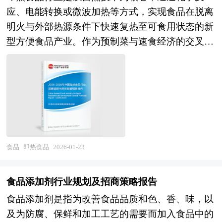
在消费升级与文化自信提升的双重驱动下，酿酒行
业目前所处的全球和国内宏观经济形势，具体分析
引和鼓励大量企业进驻和发展，这为形成产业集群
应、电能转换或微波加热等方式，实现食品在脱离
业正从传统产业向现代生物制造业、文化创意产业
该产品所在的细分市场，对进口红酒行业总体市场
和发挥产业集群效应准备了条件。 要使包括成本
明火与外部热源条件下快速复热至可食用状态的新
深度转型，其发展质量与模式创新对乡村振兴、地
的供求趋势及行业前景做出判断；明确目标市场、
优势、市场优势、创新优势、扩张优势等方面内容
型方便食品产业。作为预制菜与速食经济的交叉创
方财政、就业带动具有显著的经济社会价值。 未
分析竞争对手，了解市场定位，把握市场特征，发
在内的产业集群效应得以有效发挥，除了企业在地
新赛道，该行业涵盖自热火锅、自热米饭、即热意
来30年的经济社会发展将历经两个阶段：第一个阶
掘价格规律，创新营销手段，提出进口红酒行业市
理上的集中外，还必须具备一些条件，例如，形成
面、速热煲汤等全品类矩阵，贯通食品原料加工、
段，到2035年基本实现社会主义现代化；第二个阶
场进入和市场开拓策略，对行业未来发展提出可行
产业配套，产业之间有着密切的物质和技术联系；
发热包材料研发、复合调味料配制、耐温包装设计
段，到本世纪中叶把我国建成富强民主文明和谐美
性建议。为企业中高层管理人员、企事业发展研究
企业间信息交流渠道畅通，交流手段和途径众多，
及自动化装备制造等完整产业链。其本质在于将户
丽的社会主义现代化强国。科学编制“十五五”规
部门人员、市场投资人士、投行及咨询行业人士、
企业间形成良好的信任和合作关系；形成有利于技
外应急、单身独居、快节奏办公等碎片化消费场景
划，对持续推进经济社会高质量发展、有效应对国
投资专家等提供各行业丰富翔实的市场研究资料和
术创新和制度创新的环境，创新的“产业空气”浓
的需求痛点，转化为可标准化交付、可便携携带、
内外复杂多变形势、满足人民群众日益增长的美好
商业竞争情报；为国内外的行业企业、研究机构、
厚；形成被广泛认可的价值观和理念，从而构建区
可分钟级响应的工业化食品解决方案，在满足"随
食品
即热食品
2026-01-23
生活需要意义重大，是党和国家治国理政、引领发
社会团体和政府部门提供专业的行业市场研究、商
域文化。而产业园区恰恰有利于这些条件的形成，
时随地、开袋即热"的便捷性诉求的同时，重构传
展方向的重要举措。 五年规划是国家对经济社会
业分析、投资咨询、市场战略咨询等服务。 本研
如政府对与园区进行整体规划和科学管理，在企业
统餐饮从厨房到餐桌的价值链条。 当前，中国即
发展的顶层设计，也是一种纲领性文件。目前中国
食品添加剂行业规划及招商策略报告
究咨询报告由中研普华咨询公司领衔撰写，在大量
引进上就考虑到产业的配套和企业的联系等。目
热食品行业正处于从"疫情红利驱动"向"内生增长
也是世界上编制五年规划（计划）最多的国家。中
食品添加剂是指为改善食品品质和色、香、味，以
周密的市场调研基础上，主要依据了国家统计局、
前，大多产业园区是指由政府或企业为实现产业发
驱动"切换的关键调整期。市场格局层面，行业参
研普华产业研究院在对未来“十五五”时期社会经济
及为防腐、保鲜和加工工艺的需要而加入食品中的
国家商务部、国家发改委、国家经济信息中心、国
展目标而创立的特殊区位环境。 产业园区的一般
与者已形成"速冻龙头跨界、专业即热品牌深耕、