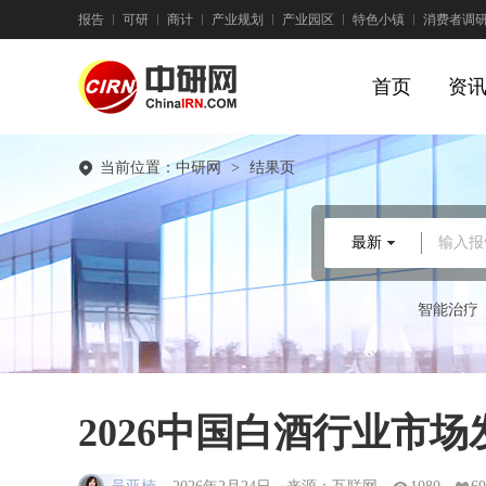
报告
可研
商计
产业规划
产业园区
特色小镇
消费者调
首页
资
当前位置：
中研网
>
结果页
最新
输入报
智能治疗
2026中国白酒行业市