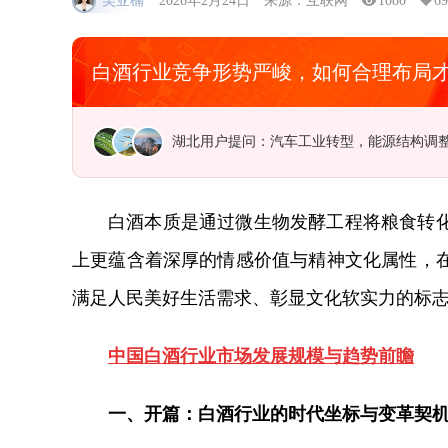
吴亚楠
2026年2月24日
来源：互联网
1080
69
白酒行业竞争形势严峻，如何合理布局
湖北用户提问：汽车工业转型，能源结构调
江西用户提问：稀土行业发展现状如何，怎
白酒本质是通过微生物发酵工程将粮食转
上更蕴含着深厚的情感价值与精神文化属性，
满足人民美好生活需求、彰显文化软实力的标
中国白酒
行业市场发展规模与趋势前瞻
一、开篇：白酒行业的时代坐标与变革契