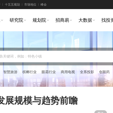
研
十五五规划
市场地位
峰会
讯
研究院
规划院
招商易
大数据
找投
告关键词，例如：特色小镇
智慧旅游
槟榔行业
眼霜行业
商用电视
全系投影
创新药
场发展规模与趋势前瞻