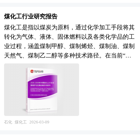
材、医疗卫生、航空航天等领域的基础材料，橡胶
硅橡胶行业的理论认识为主要内容，重在研究硅橡
电池材料、轻量化工程塑料需求的持续高增长；半
不仅直接支撑交通运输与工业制造，更是国家战略
胶行业本质及规律性认识的研究。硅橡胶行业研究
煤化工行业研究报告
导体产业自主可控进程将带动光刻胶、电子特气、
储备物资与出口创汇的重要来源，其产业属性兼具
报告持续提供高价值服务，是企业了解各行业当前
CMP抛光材料等电子化学品进口替代加速；航空航
煤化工是指以煤炭为原料，通过化学加工手段将其
农业资源的自然属性与化工材料的技术竞争性的双
最新发展动向、把握市场机会、做出正确投资和明
天、国防军工领域的装备升级将对高性能碳纤维、
转化为气体、液体、固体燃料以及各类化学品的工
重特质，是衡量国家资源安全保障与材料工业水平
确企业发展方向不可多得的精品资料。 本研究咨
特种树脂基复合材料提出更高要求；生物经济发展
业过程，涵盖煤制甲醇、煤制烯烃、煤制油、煤制
的关键领域。 在市场竞争日益激烈、新产品层出
询报告由中研普华咨询公司领衔撰写，在大量周密
将推动生物基材料、可降解材料从示范走向规模化
天然气、煤制乙二醇等多种技术路径。在当前“双
不穷的今天，要开发一个新品并能迅速在市场上推
的市场调研基础上，主要依据了国家统计局、国家
应用。在技术演进层面，催化材料与反应工程的原
碳”目标与能源安全双重驱动下，煤化工正经历从
广其难度是可想而知的。只有经过科学的市场分
商务部、国家发改委、国家经济信息中心、国务院
创突破将重塑大宗化学品生产工艺，连续流反应、
传统高耗能产业向高端化、低碳化、智能化方向的
析、消费者分析、竞争对手的分析，做到有的放
发展研究中心、国家海关总署、全国商业信息中
微通道技术等本质安全型生产技术将加速推广，人
战略转型。随着国际地缘政治波动加剧，原油价格
矢，才能使企业开发的新产品立于不败之地。企业
心、中国经济景气监测中心、中国行业研究网、国
工智能辅助分子设计和材料基因组技术将显著缩短
频繁震荡，煤化工凭借国内煤炭资源禀赋优势，
在新产品入市前需要对相关产品的市场做整体分
内外相关报刊杂志的基础信息以及硅橡胶专业研究
新材料研发周期，绿电制氢、二氧化碳资源化利用
在“煤-油价差”扩大时展现出显著的成本竞争力，成
析，了解竞争对手的市场状况，了解消费者的消费
单位等公布和提供的大量资料。对我国硅橡胶的行
等低碳技术将重构产业原料路线。在产业组织层
为保障国家能源供应安全的重要支撑。 我国煤炭
状况，给新产品找准市场切入点，实现企业预期目
业现状、市场各类经营指标的情况、重点企业状
面，"基础化工原料-关键单体-高端聚合物-制品应
资源相对丰富，对于保障石化产业安全、促进石化
石化
煤化工
2026-03-09
标。中研普华通过多个新产品上市调查项目的研
况、区域市场发展情况等内容进行详细的阐述和深
用"的一体化产业链布局将成为竞争核心，专业
原料多元化具有重要作用，随着煤炭消耗重头的燃
究，对新品上市前企业找准市场定位和产品定位有
入的分析，着重对硅橡胶业务的发展进行详尽深入
化、精细化、特色化的中小企业在细分领域创新活
煤发电在国内受到限制，煤炭企业发展自身的煤化