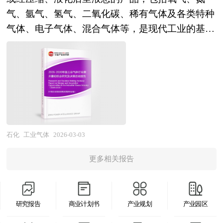
业规模方面，我国已成为全球最大的化工新材料生
环境、市场分析（市场规模、市场结构、市场特点
气、氩气、氢气、二氧化碳、稀有气体及各类特种
产和消费国，但在高端聚烯烃、特种工程塑料、高
等）、竞争分析（行业集中度、竞争格局、竞争组
气体、电子气体、混合气体等，是现代工业的基础
性能纤维、电子特气、光刻胶等战略性领域，进口
群、竞争因素等）、产品价格分析、用户分析、替
原材料与关键支撑材料。其产业范畴涵盖空分设备
依存度仍处高位，部分产品面临"卡脖子"风险；在
代品和互补品分析、行业主导驱动因素、行业渠道
制造、现场制气（管道供气）、液态气体生产与储
技术能力方面，国内企业通过引进消化吸收再创
分析、行业赢利能力、行业成长性、行业偿债能
运、瓶装气体分销、特种气体纯化与混配及气体应
新，在己二腈、聚碳酸酯、尼龙66等大宗短缺材料
力、行业营运能力、MTBE行业重点企业分析、子
用技术开发等全链条环节，涉及深冷工程、化学工
领域实现产业化突破，但在催化剂体系、聚合工
行业分析、区域市场分析、行业风险分析、行业发
程、材料科学、精密制造、安全工程等多学科交叉
艺、配方设计等底层技术方面与国际化工巨头仍存
展前景预测及相关的经营、投资建议等。报告研究
融合，具有资本投入密集、技术壁垒高、客户粘性
在代际差距，高端产品的一致性、稳定性和应用服
框架全面、严谨，分析内容客观、公正、系统，真
强、运输半径受限、安全环保要求严苛的显著特
石化
工业气体
2026-03-03
务能力有待提升；在产业布局方面，依托大型石化
实准确地反映了我国MTBE行业的市场发展现状和
征。作为冶金、化工、电子、医疗、新能源、航空
基地和化工园区，已形成长三角、珠三角、环渤海
未来发展趋势。 本研究咨询报告由中研普华咨询
更多相关报告
航天等几乎所有工业领域不可或缺的"血液"，工业
等产业集聚区，但部分关键单体和中间体产能布局
公司领衔撰写，在大量周密的市场调研基础上，主
气体不仅直接支撑工业生产流程与产品质量，更是
分散，产业链协同和一体化优势尚未充分发挥。与
要依据了国家统计局、国家商务部、国家发改委、
半导体制造、光纤通信、光伏、氢能等战略性新兴
此同时，行业面临安全环保约束趋紧、能耗双控政
国家经济信息中心、国务院发展研究中心、全国商
研究报告
商业计划书
产业规划
产业园区
产业发展的关键材料，其产业属性兼具传统大宗工
策深化、原料价格波动加剧等多重压力，部分高能
业信息中心、中国经济景气监测中心、中国行业研
业的周期性与高端特种材料的技术垄断性的双重特