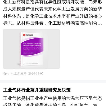
的整体发展动态，对行业在产品方面提供了参考建
化工、冶金建材等产业融合发展，延伸产业链，壮
化工新材料是指具有优异性能或特殊功能、尚未形
威胁水资源安全。 当前，在中国“双碳”战略与生态
议和具体解决办法。报告对于化工新材料产品生产
大产业集群，提高资源转化效率和产业竞争力。
成大规模量产但代表未来化学工业发展方向的新型
文明建设背景下，MTBE的环境风险正被重新评
企业、经销商、行业管理部门以及拟进入该行业的
本研究咨询报告由中研普华咨询公司领衔撰写，在
材料体系，是化学工业技术水平和产业升级的核心
估，尤其是在加油站密集的城市区域，地下水污染
投资者具有重要的参考价值，对于研究我国化工新
大量周密的市场调研基础上，主要依据了国家统计
标志。从材料属性看，化工新材料涵盖高性能合成
隐患已引发监管关注。与此同时，产业端面临产能
材料行业发展规律、提高企业的运营效率、促进企
局、国家商务部、国家发改委、国务院发展研究中
树脂、特种合成橡胶、高性能纤维、功能性膜材
过剩与绿色转型双重压力，传统MTBE装置正探索
业的发展壮大有学术和实践的双重意义。
心、全国及海外多种相关报纸杂志的基础信息等公
料、电子化学品、新能源材料、生物基材料及精细
通过技术改造转向生产乙基叔丁基醚（ETBE）等
布和提供的大量资料和数据，客观、多角度地对中
化工新材料等八大领域，具有技术密集度高、产品
更具环境兼容性的替代品，或裂解制取高纯异丁烯
国煤化工市场进行了分析研究。报告在总结中国煤
附加值高、下游带动性强等显著特征。作为国民经
用于高端化工新材料，以实现价值链升级。 总体
化工行业发展历程的基础上，结合新时期的各方面
济的基础性、先导性产业，化工新材料既是航空航
而言，MTBE的发展轨迹折射出能源环保政策
因素，对中国煤化工行业的发展趋势给予了细致和
天、电子信息、新能源、生物医药等战略性新兴产
从“单一目标优化”向“系统协同治理”的演进逻辑，
审慎的预测论证。报告资料详实，图表丰富，既有
业的关键原材料保障，也是传统化工产业向高端
石化
化工新材料
2026-03-05
其未来不仅取决于汽油标准的演变，更深度绑定于
深入的分析，又有直观的比较，为煤化工企业在激
化、绿色化、智能化转型的重要载体，其产业发展
地下储运设施安全监管强度、替代燃料经济性以及
烈的市场竞争中洞察先机，能准确及时的针对自身
水平直接关系到国家制造业整体竞争力和产业链供
污染修复技术的突破，成为衡量现代能源系统韧性
工业气体行业兼并重组研究及决策
环境调整经营策略。
应链安全。 当前，我国化工新材料产业正处于国
与环境责任的重要标尺。 MTBE行业研究报告主要
工业气体是指工业生产中使用的常温常压下呈气态
产替代攻坚与原创突破并行的关键发展阶段。在产
分析了MTBE行业的国内外发展概况、行业的发展
或经压缩、液化后呈液态的产品，包括氧气、氮