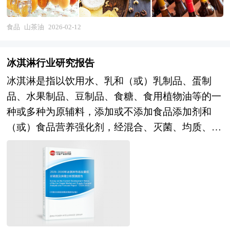
是中国特有的传统食用植物油，素有“油王”和“东
方橄榄油”的美誉。 山茶油富含不饱和脂肪酸，尤
食品
山茶油
2026-02-12
其是油酸含量高达80%左右，这一比例与橄榄油相
似，甚至在某些指标上还要高于橄榄油。不饱和脂
冰淇淋行业研究报告
肪酸有助于降低血液中坏胆固醇水平，预防心血管
冰淇淋是指以饮用水、乳和（或）乳制品、蛋制
疾病，对维护人体健康具有重要作用。同时，山茶
品、水果制品、豆制品、食糖、食用植物油等的一
油还含有丰富的维生素E、茶多酚、角鲨烯等生物
种或多种为原辅料，添加或不添加食品添加剂和
活性成分，这些成分具有抗氧化、延缓衰老、增强
（或）食品营养强化剂，经混合、灭菌、均质、老
免疫力等功效。 本研究咨询报告由中研普华咨询
化、凝冻、硬化等工艺制成的体积膨胀的冷冻饮
公司领衔撰写，在大量周密的市场调研基础上，主
品，是乳制品行业与休闲食品产业交叉的重要细分
要依据了国家统计局、国家商务部、国家发改委、
赛道。其产业范畴涵盖传统冰淇淋（硬冰淇淋、软
国家经济信息中心、国务院发展研究中心、国家海
冰淇淋）、雪糕、雪泥、冰棍、食用冰及近年兴起
关总署、全国商业信息中心、中国经济景气监测中
的植物基冰淇淋、功能性冰淇淋、手工冰淇淋、文
心、中国行业研究网、国内外相关报刊杂志的基础
创冰淇淋等创新品类，涉及食品科学、冷链物流、
信息以及山茶油专业研究单位等公布和提供的大量