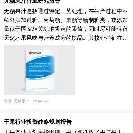
难以正确处理，因而必须委托专业的顾问机构协
无糖果汁行业研究报告
异化定位分割细分市场；代工模式成熟，但品牌溢
须符合严格标准，且需建立完整的生产记录与质量
助。 本报告由中研普华咨询公司领衔撰写，在大
无糖果汁是指通过特定工艺处理，在生产过程中不
价与渠道控制力成为竞争关键。未来，冰淇淋行业
追溯系统，确保每一环节可查证。加工过程中禁止
量周密的市场调研基础上，主要依据了国家统计
额外添加蔗糖、葡萄糖、果糖等精制糖类，或添加
将呈现健康化场景化与可持续的深刻变革。在产品
使用化学添加剂，仅允许物理方法如杀青、揉捻、
局、国家海关总署、国家发改委、国家商务部、食
量低于国家相关标准规定的限值，同时尽可能保留
创新方向，清洁标签（Clean Label）与透明配方成
干燥等，最大限度保留茶叶的天然风味与营养成
品饮料加工行业相关协会、中国行业研究网等国家
天然水果风味与营养成分的饮品。其核心特征在于
为标配，原料溯源与品质可视化；功能性强化，助
分。 有机茶研究报告对有机茶行业研究的内容和
部门、行业协会、国内外相关报刊杂志发表公布的
以“无添加糖”或“低糖”为卖点，满足消费者对健康
眠、减压、美容、运动营养等细分功能与冰淇淋结
方法进行全面的阐述和论证，对研究过程中所获取
基础信息以及专业研究机构公布和提供的大量资
饮食的需求，尤其适合控糖人群、糖尿病患者及追
合；个性化定制与DIY体验（家用冰淇淋机、原料
的有机茶资料进行全面系统的整理和分析，通过图
料，对我国食品饮料加工行业的发展状况、竞争情
求低热量摄入的群体。 无糖果汁的原料通常选用
包）满足家庭场景；酒精冰淇淋、咖啡冰淇淋等成
表、统计结果及文献资料，或以纵向的发展过程，
况、发展趋势、行业技术等背景进行了分析，并重
新鲜水果或浓缩果汁，通过物理方法（如压榨、离
人化、社交化产品拓展消费时空。在消费场景拓展
或横向类别分析提出论点、分析论据，进行论证。
点分析了我国食品饮料加工行业兼并重组机会，以
心、过滤）提取汁液，避免高温长时间处理以减少
方向，从夏季消暑向四季休闲转型，冬季暖饮冰淇
有机茶报告绝对如实地反映客观情况，叙述、说
及中国食品饮料加工行业兼并重组将面临的挑战。
营养流失。部分产品会采用酶解技术分解水果中的
淋、火锅搭配等场景培育；早餐、下午茶、夜宵等
明、推断、引用均恰如其分。文字、用词应力求准
报告还对国内外的食品饮料加工行业兼并重组案例
天然果胶，提升口感顺滑度；或通过真空浓缩、低
时段渗透；B端餐饮渠道（酒店、餐厅、咖啡厅）
食品
无糖果汁
2026-02-25
确。研究报告的文字也简单、明了、通顺、流畅，
分析，并对食品饮料加工行业兼并重组趋势进行了
温蒸发等技术去除部分水分，延长保质期。在糖分
定制化供应增长；冰淇淋蛋糕、甜品站等现制现售
既明白如话，又把研究的效果准确地、科学地表达
趋向研判，本报告定期对食品饮料加工行业运行和
控制上，生产商可能通过以下方式实现：一是完全
业态发展。在渠道与营销方向，DTC模式与私域运
出来。有机茶研究报告以行业为研究对象，并基于
干果行业投资战略规划报告
兼并重组事件进行监测，数据保持动态更新，是食
不添加任何形式的游离糖，仅依赖水果本身的天然
营深化，会员体系与订阅服务探索；内容营销与情
行业的现状，行业经济运行数据，行业供需现状，
干果产业规划是指围绕干果（包括树坚果与果干