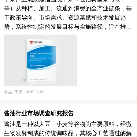
品饮料加工相关企业、科研单位、投资机构等单位
糖分（如苹果汁中的果糖）；二是使用代糖（如赤
绪价值挖掘，治愈系、怀旧系、国潮系文化叙事；
行业竞争格局，重点企业经营分析，行业产业链分
等）从种植、加工、流通到消费的全产业链条，基
准确了解目前食品饮料加工行业兼并重组动态，把
藓糖醇、甜菊糖苷）部分替代传统糖类，以降低热
元宇宙与虚拟体验探索，数字藏品与虚拟口味创
析，市场集中度等现实指标，分析预测行业的发展
于政策导向、市场需求、资源禀赋和技术发展趋
握企业定位和发展方向不可多得的精品。除提供
量同时保持甜味；三是通过调整水果品种或配比，
新。在绿色可持续方向，可降解包装、减塑行动、
前景和投资价值。通过最深入的数据挖掘，对行业
势，系统性制定的发展目标与实施路径，旨在推动
《2026-2030年版食品饮料加工行业兼并重组机会
选择低糖水果（如柠檬、西柚）作为主要原料，从
碳足迹管理；植物基与细胞培养乳制品应用，降低
进行严谨分析，从多个角度去评估企业市场地位，
产业规模化、集约化、品牌化和可持续发展。在当
研究及决策咨询报告》外，我们也可以根据企业具
源头减少糖分含量。 无糖果汁需符合国家对“无
环境足迹；余料利用与循环经济模式。在产业组织
准确挖掘企业的成长性，已经为众多企业带来了最
前“健康中国”战略深入实施与消费升级持续演进的
体项目要求专项编写专业定制版，并根据详细要求
糖”“低糖”食品的强制标准：例如，中国《预包装
方向，头部品牌全球化布局与并购整合；细分赛道
专业的研究和最有价值的咨询服务过程。 本研究
背景下，干果产业规划已不再局限于传统的生产布
合理报价，为企业兼并重组提供全程指引服务。
食品营养标签通则》规定，“无糖”指每100毫升饮
专业化品牌崛起；供应链数字化与柔性生产，小批
咨询报告由中研普华咨询公司领衔撰写，在大量周
局与产量目标设定，而是更加注重产业链协同、科
1、中研普华作为卖方顾问提供的服务内容： 并购
料中含糖量≤0.5克，“低糖”则要求≤5克。此外，产
量多口味快速响应；冷链基础设施下沉与成本优
密的市场调研基础上，主要依据了国家统计局、国
技创新驱动与绿色低碳转型。随着消费者对营养健
可行性分析、价值评估咨询、业务诊断及分析；寻
品标签需明确标注糖分含量及是否使用代糖，以保
化。 本研究咨询报告由中研普华咨询公司领衔撰
家商务部、国家发改委、国家经济信息中心、国务
康食品的需求日益旺盛，“每日一把坚果”正成为大
找与推荐策略投资者，就交易结构和交易方案设计
障消费者知情权。随着健康消费趋势的兴起，无糖
写，在大量周密的市场调研基础上，主要依据了国
院发展研究中心、国家海关总署、全国商业信息中
众日常膳食的重要组成部分，干果从节庆礼品向日
提供专业意见；协助准备信息备忘录和投资意向
食品
干果
2026-03-09
果汁已从单一的功能性饮品发展为涵盖纯果汁、复
家统计局、国家工信部、国家市场监督管理局、国
心、中国经济景气监测中心、中国行业研究网以及
常健康消费品加速转变，推动产业规划必须回应这
书，就投资者的选择和接洽策略提供专业意见；协
合果汁、NFC（非浓缩还原）果汁等多个品类的细
家经济信息中心、国务院发展研究中心、美国冰淇
国内外多种相关报刊杂志媒体提供的最新研究资
一结构性变迁。 产业规划一般包括产业发展现
调并管理投资者的财务，税务和法律尽职调查；协
分市场，其技术发展正朝着更天然、更营养、更接
酱油行业市场调查研究报告
淋协会、中国焙烤食品糖制品工业协会冷冻食品专
料。本报告对国内外有机茶行业的发展状况进行了
状、产业特征分析、产业发展目标和发展定位、产
助卖方回复投资者尽职调查过程中提出的问题和要
近鲜果口感的方向演进。 本报告利用中研普华长
业委员会、中国行业研究网、全国及海外多种相关
酱油是一种以大豆、小麦等谷物为主要原料，经微
深入透彻地分析，对我国行业市场情况、技术现
业发展重点方向、产业空间引导和产业发展政策
求；协助分析公司的整体价值并制定定价策略，协
期对无糖果汁行业市场跟踪搜集的一手市场数据，
报纸杂志的基础信息等公布和提供的大量资料和数
生物发酵制成的传统调味品，其核心工艺通过酶解
状、供需形势作了详尽研究，重点分析了国内外重
等。随着中国对外开放程度的深化，经济全球化和