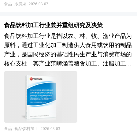
品牌营销、工业设计等多学科交叉融合，具有季节
资料。对我国山茶油的行业现状、市场各类经营指
食品
冰淇淋
2026-03-02
消费明显、情感属性强、产品迭代快、渠道多元化
标的情况、重点企业状况、区域市场发展情况等内
的显著特征。作为消暑解渴与休闲享受的双重载
容进行详细的阐述和深入的分析，着重对山茶油业
食品饮料加工行业兼并重组研究及决策
体，冰淇淋不仅满足消费者对美味与清凉的基础需
务的发展进行详尽深入的分析，并根据山茶油行业
食品饮料加工行业是指以农、林、牧、渔业产品为
求，更是社交分享、文化表达、情绪疗愈的重要媒
的政策经济发展环境对山茶油行业潜在的风险和防
原料，通过工业化加工制造供人食用或饮用的制品
介，其产业属性兼具快消品的规模经济性与时尚消
范建议进行分析。最后提出研究者对山茶油行业的
产业，是国民经济的基础性民生产业与消费市场的
费品的创新性的双重特质。 当前，中国冰淇淋市
研究观点，以供投资决策者参考。
核心支柱。其产业范畴涵盖粮食加工、油脂加工、
场正处于消费升级深化与竞争格局重构的关键转型
肉制品、乳制品、饮料、酒类、调味品、休闲食
期。在市场规模层面，国内冰淇淋消费量稳居全球
品、方便食品、保健食品等多元品类，涉及食品科
第一，但人均消费量与发达国家仍有差距，市场从
学、生物技术、机械工程、供应链管理、品牌营销
高速增长向存量竞争转变，高端化与性价比分化并
等多领域交叉融合，具有刚需属性强、消费频次
存。在产品创新层面，原料升级趋势明显，生牛
高、产业链条长、安全要求严苛、创新迭代快的显
乳、稀奶油、进口乳制品替代植脂末与代可可脂，
著特征。作为满足人民基本生活需求与品质消费升
品质化与健康化诉求推动低糖、低脂、高蛋白、益
级的重要载体，食品饮料加工行业不仅直接贡献经
食品
食品饮料加工
2026-03-03
生菌等功能性产品涌现；植物基冰淇淋（燕麦奶、
济产值与就业岗位，更是乡村振兴、健康中国、内