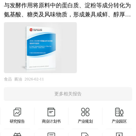
助设定卖方与潜在投资者谈判的策略；参与卖方与
同时依据国家统计局、国家商务部、国家发改委、
据，客观、多角度地对中国冰淇淋市场进行了分析
与发酵作用将原料中的蛋白质、淀粉等成分转化为
点企业、行业发展趋势以及行业投资情况，报告还
区域化对产业发展的影响显著增强，产业间的竞争
潜在投资者的谈判并提供现场技术支持；对最终法
国务院发展研究中心、行业协会、中国行业研究
研究。报告在总结中国冰淇淋发展历程的基础上，
氨基酸、糖类及风味物质，形成兼具咸鲜、醇厚与
对有机茶下游行业的发展进行了探讨，是有机茶及
层次和深度也发生了变化。因此，科学预测产业发
律协议中的商业条款提出审阅意见；协助进行税务
网、全国及海外专业研究机构提供的大量权威资
结合新时期的各方面因素，对中国冰淇淋的发展趋
复杂香气的液体调味料。从制作流程看，酱油生产
相关企业、投资部门、研究机构准确了解目前中国
展趋势和空间变化态势，对产业发展和规划具有重
分析、项目管理、融资文件准备。 2、中研普华作
料，采用与国际同步的科学分析模型，全面而准确
势给予了细致和审慎的预测论证。报告资料详实，
需经历蒸煮、制曲、发酵、压榨、灭菌等多个环
市场发展动态，把握有机茶行业发展方向，为企业
要的意义。中研普华拥有28年的产业规划、细分市
为买方顾问提供的服务内容： 财务及税务尽职调
地为您从行业的整体高度来架构分析体系。让您全
图表丰富，既有深入的分析，又有直观的比较，为
节：原料经蒸煮软化后，接入米曲霉等菌种进行制
经营决策提供重要参考的依据。
场研究及大量项目运作经验，业务覆盖全球。累积
查、目标公司价值分析和定价策略制定；协助政府
面、准确地把握整个无糖果汁行业的市场走向和发
冰淇淋企业在激烈的市场竞争中洞察先机，能准确
曲，使原料中的酶系活化；随后转入发酵阶段，在
300多个产业园区规划落地项目案例，拥有丰富的
沟通和审批、谈判支持和审阅投资文件，确定并购
展趋势。 报告对中国无糖果汁行业的内外部环
及时的针对自身环境调整经营策略。
盐与水的共同作用下，通过长时间（通常数月）的
产业园区、特色小镇、田园综合体、文旅地产、智
条件；协助买方筹集、获得、使用必要的资金、提
境、行业发展现状、产业链发展状况、市场供需、
天然发酵或现代控温发酵，促进微生物代谢产物的
慧物流、乡村振兴等类型项目规划经验。 中研普
出具体的收购建议；审阅当地评估师对于目标公司
竞争格局、标杆企业、发展趋势、机会风险、发展
积累；最终经压榨分离出酱汁，并通过高温灭菌确
食品
酱油
2026-02-11
华28年的产业研究服务经验，形成了独特的产业研
的资产评估报告；财务模型的构建和目标公司价值
策略与投资建议等进行了分析，并重点分析了我国
保食品安全与稳定性。 酱油行业研究报告主要分
究及战略投资一体化服务体系，涉及8000多个细分
分析、提供交易架构的设计建议；将审慎性调查的
无糖果汁行业将面临的机遇与挑战。报告将帮助无
更多相关报告
析了酱油行业的国内外发展概况、行业的发展环
行业，积累了数十万份行业研究报告数据库、服务
结果反映在各项交易的法律文书中、协助各项法律
糖果汁企业、学术科研单位、投资企业准确了解无
境、市场分析（市场规模、市场结构、市场特点
了20多万家企事业单位，现已成为中国最具影响力
文书的成文；编制相关的并购公告，提出一个完
糖果汁行业最新发展动向，及早发现无糖果汁行业
等）、竞争分析（行业集中度、竞争格局、竞争组
的产业研究咨询综合服务机构。集团下属研究院的
善、操作性强并符合收购方需要和自身条件的收购
市场的空白点，机会点，增长点和盈利点……准确
研究报告
商业计划书
产业规划
产业园区
群、竞争因素等）、产品价格分析、用户分析、替
产业研究报告在大量周密的市场调研基础上，主要
计划，在收购方委托的情况下代理完成收购计划。
把握无糖果汁行业未被满足的市场需求和趋势，有
代品和互补品分析、行业主导驱动因素、行业渠道