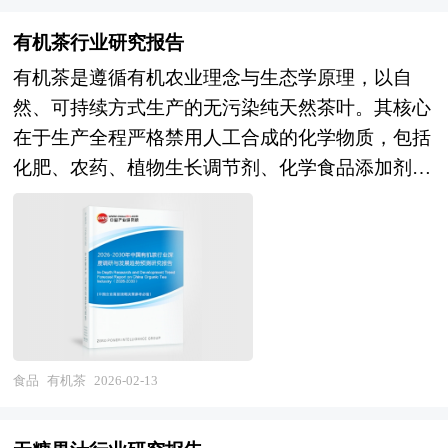
椰奶、豆奶基底）满足乳糖不耐与素食需求；跨界
需扩大的关键抓手，其产业属性兼具传统制造业的
联名（白酒、奶茶、文创IP）制造话题与溢价，但
有机茶行业研究报告
规模效应与现代消费服务业的市场敏锐性的双重特
同质化与过度营销引发消费者疲劳；地域特色（如
有机茶是遵循有机农业理念与生态学原理，以自
质，是衡量国家民生保障水平与消费活力的重要标
黄酒、花椒、螺蛳粉口味）与怀旧复古（老冰棍、
然、可持续方式生产的无污染纯天然茶叶。其核心
志。 企业并购包括兼并与收购。公司兼并是指经
绿豆冰）创新活跃。在价格带层面，钟薛高等高端
在于生产全程严格禁用人工合成的化学物质，包括
由转移公司所有权的形式，一家或多家公司的全部
品牌打开价格天花板后，市场呈现"两头大中间
化肥、农药、植物生长调节剂、化学食品添加剂及
资产与责任不需经过清算都转移为另一公司所有，
小"的哑铃型结构，超高端与平价基础款并行，中
转基因技术等，从土壤管理、品种选择到病虫害防
而接受全部资产与责任的另一公司仍然完全以自身
端市场竞争激烈。在渠道变革层面，传统商超、便
治，均采用生态调控、生物防治、物理防治等自然
名义继续运行。公司收购则是指一家公司经由收购
利店仍是主渠道但增长放缓，电商冷链配送能力提
手段。例如，通过施用腐熟有机肥、种植绿肥、覆
另一公司的股票或股份等方式，取得该另一公司的
升，O2O即时零售（外卖、社区团购）满足即时性
盖作物残体等方式改善土壤结构，利用天敌昆虫、
控制权或管理权。企业在并购及资产重组活动中会
需求；冰淇淋专卖店、茶饮店附带冰淇淋、景区文
性信息素诱捕、人工除草等替代化学农药，确保茶
涉及到诸多专业问题，比如并购目标公司的选定，
创店等体验式场景兴起；下沉市场潜力释放，但冷
树生长环境纯净无污染。 有机茶的生产体系强调
目标公司资产估值，并购重组方式的选择、融资方
链基础设施与消费习惯培育仍需时日。在产业格局
全流程质量控制，涵盖种植、采摘、加工、包装、
食品
有机茶
2026-02-13
式的选择，并购成本的控制，并购的法律问题等
层面，伊利、蒙牛、和路雪、雀巢等国内外巨头主
贮藏、运输及销售各环节。茶园需远离工业区、交
等，面对这些问题，企业内部因缺乏专业人才往往
导市场，但区域品牌、新锐品牌、跨界品牌通过差
通干线等污染源，空气、土壤、灌溉水等环境指标