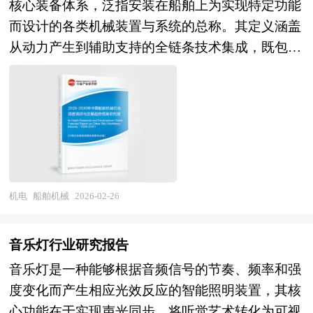
核心装备体系，泛指安装在船舶上为实现特定功能
看，船舶机械具有高度集成化与专业化的特点。其
而设计的各类机械装置与系统的总称。其定义涵盖
设计需综合考虑船舶航行环境（如海洋腐蚀、振动
从动力产生到辅助支持的全链条技术集成，既包括
冲击、空间限制等）的特殊性，采用耐腐蚀材料、
直接驱动船舶运动的主推进系统，如内燃机、蒸汽
防松脱结构及紧凑型布局，同时满足国际海事组织
轮机、燃气轮机等原动机及其配套传动装置，也包
（IMO）制定的能效、排放等环保标准。在功能层
含为全船提供能源的发电与配电系统，以及实现船
面，船舶机械通过多系统协同实现船舶动力输出、
舶操纵控制的转向、推进器调节等执行机构。作为
电力供应、流体传输（如燃油、淡水、压载水）、
船舶功能实现的基础，船舶机械还涉及辅助系统领
货物装卸等核心功能，并配备冗余设计以提升可靠
域，涵盖维持船员生活环境的通风、空调与制冷设
性。 此外，现代船舶机械正加速向智能化、自动
备，保障货物安全储存的货舱温湿度调节装置，以
化方向发展，集成状态监测、故障诊断与远程控制
机电
船舶机械
2026-02-26
及处理船舶污水的环保处理系统等。 从技术特性
技术，通过传感器网络与数据分析平台实现全生命
看，船舶机械具有高度集成化与专业化的特点。其
周期管理，优化运行效率并降低维护成本。作为船
音乐灯行业研究报告
设计需综合考虑船舶航行环境（如海洋腐蚀、振动
舶工业的技术载体，船舶机械的研发水平直接反映
音乐灯是一种能够根据音频信号的节奏、频率和强
冲击、空间限制等）的特殊性，采用耐腐蚀材料、
国家海洋装备制造能力，其可靠性、经济性与环保
度变化而产生相应光效反应的智能照明装置，其核
防松脱结构及紧凑型布局，同时满足国际海事组织
性能是衡量船舶综合竞争力的关键指标，在航运、
心功能在于实现声光同步，将听觉艺术转化为可视