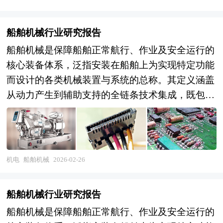
船舶机械行业研究报告
船舶机械是保障船舶正常航行、作业及安全运行的
核心装备体系，泛指安装在船舶上为实现特定功能
而设计的各类机械装置与系统的总称。其定义涵盖
从动力产生到辅助支持的全链条技术集成，既包括
直接驱动船舶运动的主推进系统，如内燃机、蒸汽
轮机、燃气轮机等原动机及其配套传动装置，也包
含为全船提供能源的发电与配电系统，以及实现船
舶操纵控制的转向、推进器调节等执行机构。作为
机电
船舶机械
2026-02-26
船舶功能实现的基础，船舶机械还涉及辅助系统领
域，涵盖维持船员生活环境的通风、空调与制冷设
船舶机械行业研究报告
备，保障货物安全储存的货舱温湿度调节装置，以
船舶机械是保障船舶正常航行、作业及安全运行的
及处理船舶污水的环保处理系统等。 从技术特性