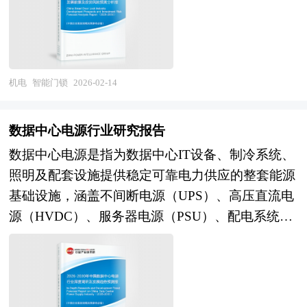
及时调整经营策略，为战略投资者选择恰当的投资
搭载质子交换膜燃料电池的物流无人机，续航里程
化认证方式，验证用户身份并驱动电机执行开锁动
时机和公司领导层做战略规划提供了准确的市场情
可提升至传统锂电池机型的2-3倍，且加氢时间仅
作，彻底摆脱了对实体钥匙的依赖，显著提升了开
报信息及科学的决策依据。 本研究咨询报告由中
需5-10分钟，大幅提升运营效率。在能源存储与调
锁便捷性与安全性。 智能门锁研究报告对行业研
研普华咨询公司领衔撰写，在大量周密的市场调研
峰领域，产品可与可再生能源（风电、光伏）配套
究的内容和方法进行全面的阐述和论证，对研究过
机电
智能门锁
2026-02-14
基础上，主要依据了国家统计局、国家商务部、国
使用，通过“制氢-储氢-燃料电池发电”的闭环，解
程中所获取的资料进行全面系统的整理和分析，通
家发改委、国家经济信息中心、国务院发展研究中
决可再生能源发电不稳定的问题，实现电能的高效
过图表、统计结果及文献资料，或以纵向的发展过
心、国家海关总署、全国商业信息中心、中国经济
数据中心电源行业研究报告
存储与按需调度，助力构建“源网荷储”一体化的新
程，或横向类别分析提出论点、分析论据，进行论
景气监测中心、中国行业研究网、全国及海外多种
数据中心电源是指为数据中心IT设备、制冷系统、
型电力系统。 本研究咨询报告由中研普华咨询公
证。报告如实地反映客观情况，一切叙述、说明、
相关报刊杂志的基础信息以及专业研究单位等公布
照明及配套设施提供稳定可靠电力供应的整套能源
司领衔撰写，在大量周密的市场调研基础上，主要
推断、引用恰如其分，文字、用词表达准确，概念
和提供的大量资料，结合中研普华公司对漆包线相
基础设施，涵盖不间断电源（UPS）、高压直流电
依据国家统计局、商务部、国家发改委、国家经济
表述科学化。报告对行业相关各种因素进行具体调
关企业和科研单位等的实地调查，对国内外漆包线
源（HVDC）、服务器电源（PSU）、配电系统
信息中心、国务院发展研究中心、工信部、中国行
查、研究、分析，洞察行业今后的发展方向、行业
行业的供给与需求状况、相关行业的发展状况、市
（PDU、母线槽）、备用发电机组、储能系统及智
业研究网、全国及海外多种相关报纸杂志的基础信
竞争格局的演变趋势以及技术标准、市场规模、潜
场消费变化等进行了分析。重点研究了主要漆包线
能电力管理软件等关键组件，是保障数据中心连续
息等公布和提供的大量资料和数据，客观、多角度
在问题与行业发展的症结所在，评估行业投资价
品牌的发展状况，以及未来中国漆包线行业将面临
运行与能源效率的核心支撑。其产业范畴涉及电力
地对中国质子交换膜燃料电池市场进行了分析研
值、效果效益程度，提出建设性意见建议，为行业
的机遇以及企业的应对策略。报告还分析了漆包线
电子、电气工程、热管理、电池技术、智能控制等
究。报告在总结中国质子交换膜燃料电池发展历程
投资决策者和企业经营者提供参考依据。 本研究