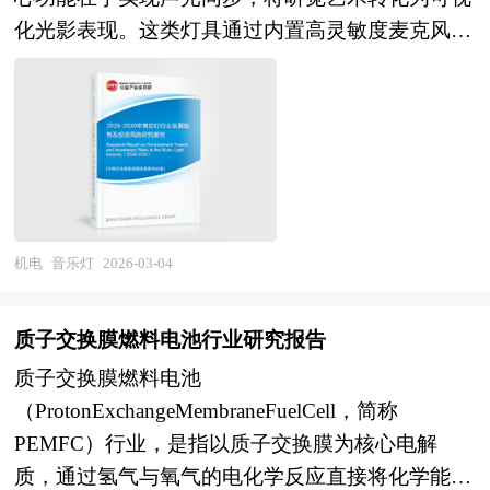
（IMO）制定的能效、排放等环保标准。在功能层
科考、国防等领域具有不可替代的战略价值。 本
化光影表现。这类灯具通过内置高灵敏度麦克风或
面，船舶机械通过多系统协同实现船舶动力输出、
研究咨询报告由中研普华咨询公司领衔撰写，在大
外部音频输入接口实时采集声音信号，经由专用芯
电力供应、流体传输（如燃油、淡水、压载水）、
量周密的市场调研基础上，主要依据了国家统计
片对音频频谱进行解析，识别低频鼓点、中频人声
货物装卸等核心功能，并配备冗余设计以提升可靠
局、国家商务部、国家发改委、国家经济信息中
与高频旋律等不同频段特征，并据此驱动LED光源
性。 此外，现代船舶机械正加速向智能化、自动
心、国务院发展研究中心、国家海关总署、全国商
系统动态调节灯光的颜色、亮度、闪烁频率及流动
化方向发展，集成状态监测、故障诊断与远程控制
业信息中心、中国经济景气监测中心、中国行业研
方向，使光线随音乐节拍精准律动。音乐灯的技术
技术，通过传感器网络与数据分析平台实现全生命
究网、国内外相关报刊杂志的基础信息、船舶机械
原理源于音频照明控制领域，融合了声学传感、数
周期管理，优化运行效率并降低维护成本。作为船
行业研究单位等公布和提供的大量资料以及对行业
字信号处理与RGB多色LED显示技术，具备毫秒级
机电
音乐灯
2026-03-04
舶工业的技术载体，船舶机械的研发水平直接反映
内企业调研访察所获得的大量第一手数据，对我国
响应能力，确保光效与音符高度契合，营造出“声
国家海洋装备制造能力，其可靠性、经济性与环保
船舶机械市场的发展状况、供需状况、竞争格局、
音可视”的沉浸式感官体验。 音乐灯研究报告对音
性能是衡量船舶综合竞争力的关键指标，在航运、
质子交换膜燃料电池行业研究报告
赢利水平、发展趋势等进行了分析。报告重点分析
乐灯行业研究的内容和方法进行全面的阐述和论
科考、国防等领域具有不可替代的战略价值。 本
了船舶机械前十大企业的研发、产销、战略、经营
质子交换膜燃料电池
证，对研究过程中所获取的音乐灯资料进行全面系
研究咨询报告由中研普华咨询公司领衔撰写，在大
状况等。报告还对船舶机械市场风险进行了预测，
（ProtonExchangeMembraneFuelCell，简称
统的整理和分析，通过图表、统计结果及文献资
量周密的市场调研基础上，主要依据了国家统计
为船舶机械生产厂家、流通企业以及零售商提供了
PEMFC）行业，是指以质子交换膜为核心电解
料，或以纵向的发展过程，或横向类别分析提出论
局、国家商务部、国家发改委、国家经济信息中
新的投资机会和可借鉴的操作模式，对欲在船舶机
质，通过氢气与氧气的电化学反应直接将化学能转
点、分析论据，进行论证。音乐灯报告绝对如实地