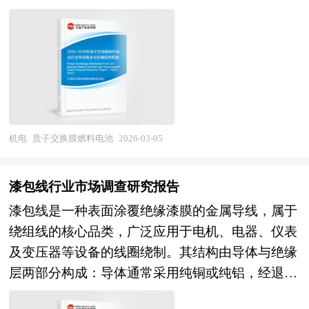
心、国务院发展研究中心、国家海关总署、全国商
械行业从事资本运作的经济实体等单位准确了解目
化为电能，同时生成水和少量热能，且具备高效、
反映客观情况，叙述、说明、推断、引用均恰如其
业信息中心、中国经济景气监测中心、中国行业研
前中国船舶机械行业发展动态，把握企业定位和发
清洁、低噪等特性的能源装备研发、生产、应用及
分。文字、用词应力求准确。研究报告的文字也简
究网、国内外相关报刊杂志的基础信息、船舶机械
展方向有重要参考价值。
配套服务的产业领域。该行业涵盖从核心材料（如
单、明了、通顺、流畅，既明白如话，又把研究的
行业研究单位等公布和提供的大量资料以及对行业
质子交换膜、催化剂、双极板）、关键部件（如电
效果准确地、科学地表达出来。音乐灯研究报告以
内企业调研访察所获得的大量第一手数据，对我国
堆、燃料电池系统）到整机集成、运维服务的完整
行业为研究对象，并基于行业的现状，行业经济运
船舶机械市场的发展状况、供需状况、竞争格局、
产业链，其技术研发与产业化应用是新能源产业的
行数据，行业供需现状，行业竞争格局，重点企业
赢利水平、发展趋势等进行了分析。报告重点分析
重要分支，也是推动能源结构转型与“双碳”目标实
机电
质子交换膜燃料电池
2026-03-05
经营分析，行业产业链分析，市场集中度等现实指
了船舶机械前十大企业的研发、产销、战略、经营
现的关键领域之一。在无人机物流行业中，质子交
标，分析预测行业的发展前景和投资价值。通过最
状况等。报告还对船舶机械市场风险进行了预测，
换膜燃料电池作为核心动力源，凭借高能量密度、
深入的数据挖掘，对行业进行严谨分析，从多个角
漆包线行业市场调查研究报告
为船舶机械生产厂家、流通企业以及零售商提供了
长续航等优势，成为解决无人机载重与续航瓶颈的
度去评估企业市场地位，准确挖掘企业的成长性，
漆包线是一种表面涂覆绝缘漆膜的金属导线，属于
新的投资机会和可借鉴的操作模式，对欲在船舶机
核心技术方向，相关研发与应用也成为质子交换膜
已经为众多企业带来了最专业的研究和最有价值的
绕组线的核心品类，广泛应用于电机、电器、仪表
械行业从事资本运作的经济实体等单位准确了解目
燃料电池行业的重要细分场景。 质子交换膜燃料
咨询服务过程。 本研究咨询报告由中研普华咨询
及变压器等设备的线圈绕制。其结构由导体与绝缘
前中国船舶机械行业发展动态，把握企业定位和发
电池行业的核心产品（主要为质子交换膜燃料电池
公司领衔撰写，在大量周密的市场调研基础上，主
层两部分构成：导体通常采用纯铜或纯铝，经退火
展方向有重要参考价值。
系统及核心部件）具有显著的技术密集型与环保型
要依据了国家统计局、国家商务部、国家发改委、
软化处理以提升柔韧性与导电性；绝缘层则通过多
特征。从性能维度看，其能量转换效率高，实际运