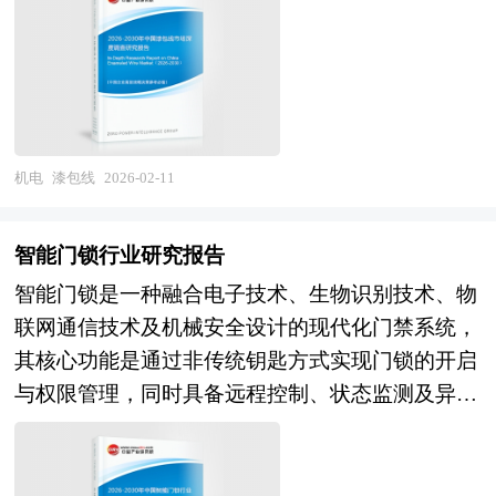
国家经济信息中心、国务院发展研究中心、国家海
次涂覆聚酯、聚氨酯、聚酰亚胺等有机高分子绝缘
行效率可达40%-60%，远超传统内燃机30%左右的
关总署、全国商业信息中心、中国经济景气监测中
漆，并经高温烘焙固化形成均匀、致密的漆膜。这
效率上限；且运行过程中无污染物排放，仅产生
心、中国行业研究网以及国内外多种相关报刊杂志
一工艺赋予漆包线兼具导电与绝缘的双重功能，同
水，契合环保与低碳发展需求。从应用适配性来
媒体提供的最新研究资料。本报告对国内外音乐灯
时确保漆膜与导体紧密结合，避免因机械应力或环
看，产品具备启动速度快、低温适应性强（部分产
行业的发展状况进行了深入透彻地分析，对我国行
境因素导致脱落。 漆包线行业研究报告旨在从国
品可在-30℃至80℃环境下稳定运行）、体积小、
业市场情况、技术现状、供需形势作了详尽研究，
家经济和产业发展的战略入手，分析漆包线未来的
机电
漆包线
2026-02-11
重量轻等特点，能灵活适配无人机、新能源汽车、
重点分析了国内外重点企业、行业发展趋势以及行
政策走向和监管体制的发展趋势，挖掘漆包线行业
分布式发电等不同场景的需求。此外，产品还具有
业投资情况，报告还对音乐灯下游行业的发展进行
的市场潜力，基于重点细分市场领域的深度研究，
模块化特性，可通过增减电堆数量调整功率输出，
智能门锁行业研究报告
了探讨，是音乐灯及相关企业、投资部门、研究机
提供对产业规模、产业结构、区域结构、市场竞
满足从千瓦级（无人机）到兆瓦级（分布式电站）
智能门锁是一种融合电子技术、生物识别技术、物
构准确了解目前中国市场发展动态，把握音乐灯行
争、产业盈利水平等多个角度市场变化的生动描
的多样化功率需求，为不同行业场景的规模化应用
联网通信技术及机械安全设计的现代化门禁系统，
业发展方向，为企业经营决策提供重要参考的依
绘，清晰发展方向。预测未来漆包线业务的市场前
提供支撑。质子交换膜燃料电池行业产品作为清洁
其核心功能是通过非传统钥匙方式实现门锁的开启
据。
景，以帮助客户拨开政策迷雾，寻找漆包线行业的
高效的能源转换装置，在能源供给体系中发挥着多
与权限管理，同时具备远程控制、状态监测及异常
投资商机。报告在大量的分析、预测的基础上，研
重关键作用。在动力供给领域，其为无人机、新能
报警等智能化特性。它以电子芯片替代传统机械锁
究了漆包线行业今后的发展与投资策略，为漆包线
源汽车等移动装备提供持续稳定的电能，解决传统
芯，通过密码输入、指纹识别、面部识别、静脉识
企业在激烈的市场竞争中洞察先机，根据市场需求
锂电池能量密度低、充电时间长的痛点——例如，
别、射频卡感应或手机APP蓝牙/Wi-Fi连接等多元