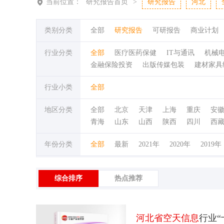
当前位置：
研究报告首页
>
研究报告
河北
类别分类
全部
研究报告
可研报告
商业计划
行业分类
全部
医疗医药保健
IT与通讯
机械
金融保险投资
出版传媒包装
建材家具
行业小类
全部
地区分类
全部
北京
天津
上海
重庆
安
青海
山东
山西
陕西
四川
西
年份分类
全部
最新
2021年
2020年
2019年
综合排序
热点推荐
河北省空天信息
行业