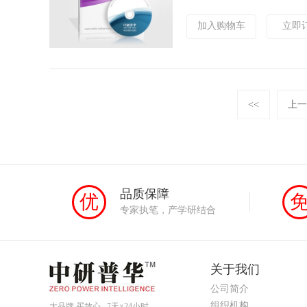
加入购物车
立即
<<
上一
品质保障
优
专家执笔，产学研结合
关于我们
公司简介
组织机构
大品牌 买放心 7天×24小时