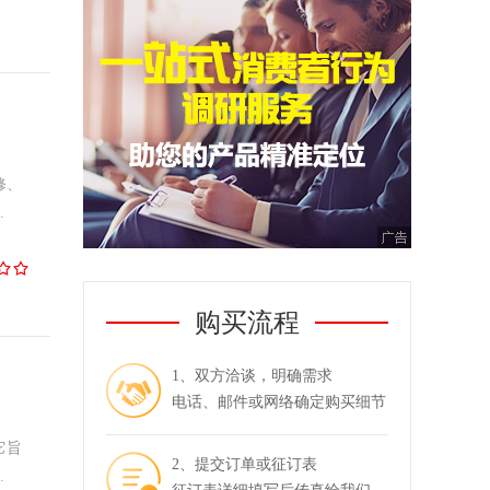
修、
.
购买流程
1、双方洽谈，明确需求
电话、邮件或网络确定购买细节
它旨
2、提交订单或征订表
.