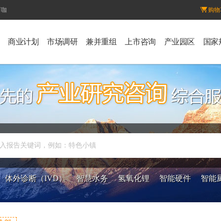
百咖
购物
商业计划
市场调研
兼并重组
上市咨询
产业园区
国家
入报告关键词，例如：特色小镇
体外诊断（IVD）
智慧水务
氢氧化锂
智能硬件
智能