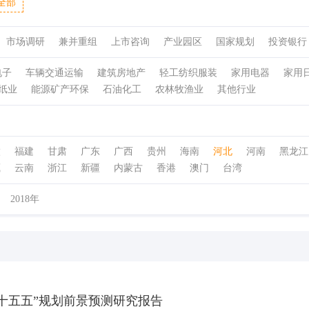
全部
市场调研
兼并重组
上市咨询
产业园区
国家规划
投资银行
电子
车辆交通运输
建筑房地产
轻工纺织服装
家用电器
家用
纸业
能源矿产环保
石油化工
农林牧渔业
其他行业
徽
福建
甘肃
广东
广西
贵州
海南
河北
河南
黑龙江
藏
云南
浙江
新疆
内蒙古
香港
澳门
台湾
2018年
“十五五”规划前景预测研究报告