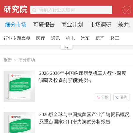
研究院
细分市场
可研报告
商业计划
市场调研
兼并
行业专题套餐
医疗
通讯
机电
汽车
房产
轻工
家电
日化
食品
零售
酒店
金融
传媒
建材
能源
石化
农业
文教
报告
细分市场
>
2026-2030年中国临床康复机器人行业深度
调研及投资前景预测报告
订购
咨询
2026版全球与中国抗菌素产业产销贸易概况
及重点国家出口潜力洞察分析报告