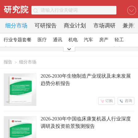
研究院
细分市场
可研报告
商业计划
市场调研
兼并
行业专题套餐
医疗
通讯
机电
汽车
房产
轻工
家电
日化
食品
零售
酒店
金融
传媒
建材
能源
石化
农业
文教
报告
细分市场
>
2026-2030年生物制造产业现状及未来发展
趋势分析报告
订购
咨询
2026-2030年中国临床康复机器人行业深度
调研及投资前景预测报告