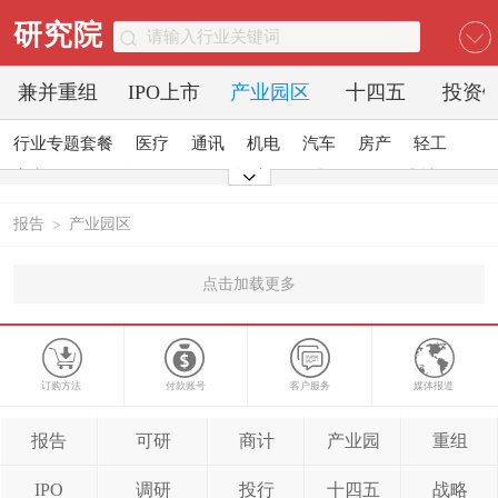
研究院
兼并重组
IPO上市
产业园区
十四五
投资
行业专题套餐
医疗
通讯
机电
汽车
房产
轻工
家电
日化
食品
零售
酒店
金融
传媒
建材
能源
石化
农业
文教
报告
产业园区
>
点击加载更多
订购方法
付款账号
客户服务
媒体报道
报告
可研
商计
产业园
重组
IPO
调研
投行
十四五
战略