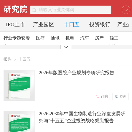
研究院
IPO上市
产业园区
十四五
投资银行
产业
行业专题套餐
医疗
通讯
机电
汽车
房产
轻工
家电
日化
食品
零售
酒店
金融
传媒
建材
能源
石化
农业
文教
报告
十四五
>
2026年版医院产业规划专项研究报告
订购
咨询
2026-2030年中国生物制造行业深度发展研
究与“十五五”企业投资战略规划报告