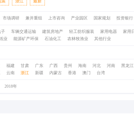
包装
浙江
最新
市场调研
兼并重组
上市咨询
产业园区
国家规划
投资银行
电子
车辆交通运输
建筑房地产
轻工纺织服装
家用电器
家用
纸业
能源矿产环保
石油化工
农林牧渔业
其他行业
徽
福建
甘肃
广东
广西
贵州
海南
河北
河南
黑龙江
藏
云南
浙江
新疆
内蒙古
香港
澳门
台湾
2018年