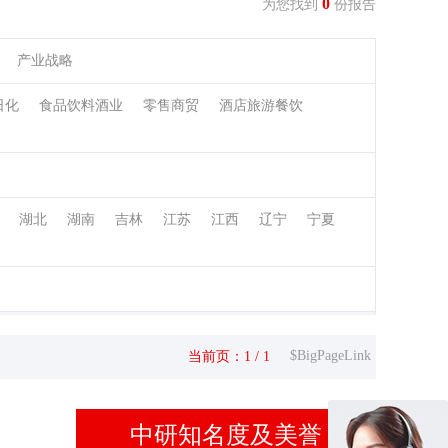
0
为您找到
份报告
产业战略
日化
食品饮料酒业
零售商贸
酒店旅游餐饮
湖北
湖南
吉林
江苏
江西
辽宁
宁夏
$BigPageLink
当前页：1 / 1
中研知名度及美誉