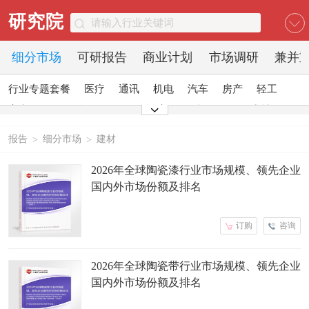
研究院
细分市场
可研报告
商业计划
市场调研
兼并
行业专题套餐
医疗
通讯
机电
汽车
房产
轻工
家电
日化
食品
零售
酒店
金融
传媒
建材
能源
石化
农业
文教
报告
细分市场
建材
>
>
2026年全球陶瓷漆行业市场规模、领先企业
国内外市场份额及排名
订购
咨询
2026年全球陶瓷带行业市场规模、领先企业
国内外市场份额及排名