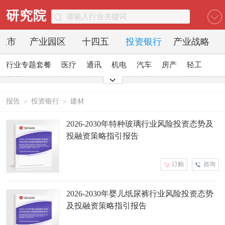
研究院
O上市
产业园区
十四五
投资银行
产业战略
行业专题套餐
医疗
通讯
机电
汽车
房产
轻工
家电
日化
食品
零售
酒店
金融
传媒
建材
能源
石化
农业
文教
报告
投资银行
建材
>
>
2026-2030年特种玻璃行业风险投资态势及
投融资策略指引报告
订购
咨询
2026-2030年婴儿纸尿裤行业风险投资态势
及投融资策略指引报告