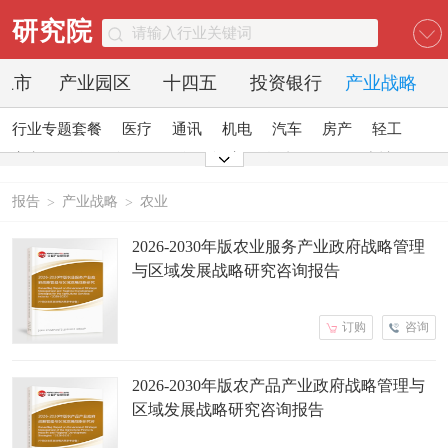
研究院
O上市
产业园区
十四五
投资银行
产业战略
行业专题套餐
医疗
通讯
机电
汽车
房产
轻工
家电
日化
食品
零售
酒店
金融
传媒
建材
能源
石化
农业
文教
报告
产业战略
农业
>
>
2026-2030年版农业服务产业政府战略管理
与区域发展战略研究咨询报告
订购
咨询
2026-2030年版农产品产业政府战略管理与
区域发展战略研究咨询报告