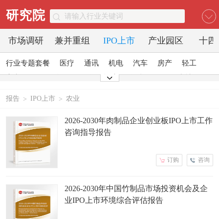
研究院
市场调研
兼并重组
IPO上市
产业园区
十四
行业专题套餐
医疗
通讯
机电
汽车
房产
轻工
家电
日化
食品
零售
酒店
金融
传媒
建材
能源
石化
农业
文教
报告
IPO上市
农业
>
>
2026-2030年肉制品企业创业板IPO上市工作
咨询指导报告
订购
咨询
2026-2030年中国竹制品市场投资机会及企
业IPO上市环境综合评估报告