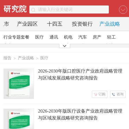
研究院
O上市
产业园区
十四五
投资银行
产业战略
行业专题套餐
医疗
通讯
机电
汽车
房产
轻工
家电
日化
食品
零售
酒店
金融
传媒
建材
能源
石化
农业
文教
报告
产业战略
医疗
>
>
2026-2030年版口腔医疗产业政府战略管理
与区域发展战略研究咨询报告
订购
咨询
2026-2030年版医疗设备产业政府战略管理
与区域发展战略研究咨询报告