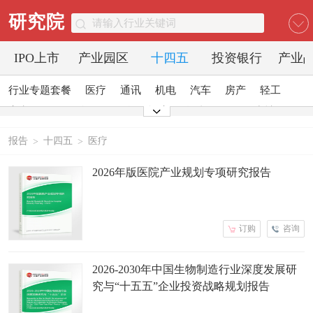
研究院
IPO上市
产业园区
十四五
投资银行
产业
行业专题套餐
医疗
通讯
机电
汽车
房产
轻工
家电
日化
食品
零售
酒店
金融
传媒
建材
能源
石化
农业
文教
报告
十四五
医疗
>
>
2026年版医院产业规划专项研究报告
订购
咨询
2026-2030年中国生物制造行业深度发展研
究与“十五五”企业投资战略规划报告