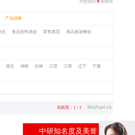
0
为您找到
份报告
产业战略
日化
食品饮料酒业
零售商贸
酒店旅游餐饮
湖北
湖南
吉林
江苏
江西
辽宁
宁夏
$BigPageLink
当前页：1 / 1
中研知名度及美誉