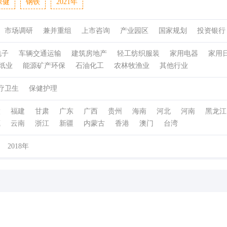
保健
钢铁
2021年
市场调研
兼并重组
上市咨询
产业园区
国家规划
投资银行
电子
车辆交通运输
建筑房地产
轻工纺织服装
家用电器
家用
纸业
能源矿产环保
石油化工
农林牧渔业
其他行业
疗卫生
保健护理
徽
福建
甘肃
广东
广西
贵州
海南
河北
河南
黑龙江
藏
云南
浙江
新疆
内蒙古
香港
澳门
台湾
2018年