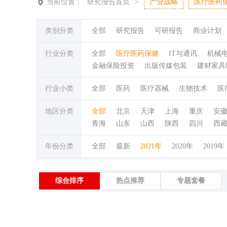
当前位置：
研究报告首页
>
产业战略
医疗医药
类别分类
全部
研究报告
可研报告
商业计划
行业分类
全部
医疗医药保健
IT与通讯
机械
金融保险投资
出版传媒包装
建材家具
行业小类
全部
医药
医疗器械
生物技术
医
地区分类
全部
北京
天津
上海
重庆
安
青海
山东
山西
陕西
四川
西
年份分类
全部
最新
2021年
2020年
2019年
综合排序
热点推荐
专题套餐