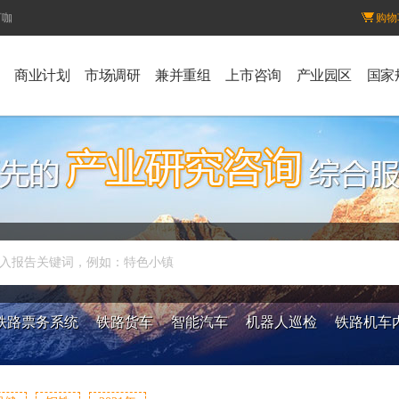
百咖
购物
商业计划
市场调研
兼并重组
上市咨询
产业园区
国家
入报告关键词，例如：特色小镇
铁路票务系统
铁路货车
智能汽车
机器人巡检
铁路机车