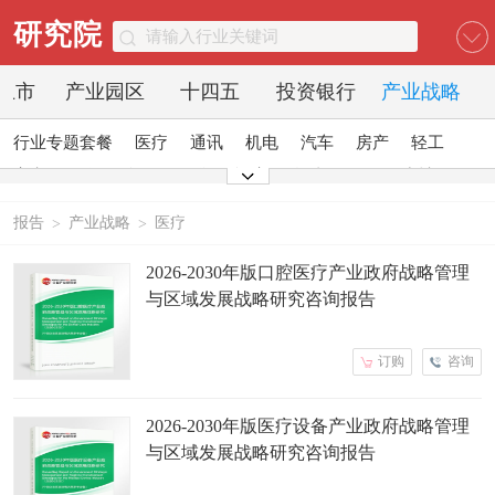
研究院
O上市
产业园区
十四五
投资银行
产业战略
行业专题套餐
医疗
通讯
机电
汽车
房产
轻工
家电
日化
食品
零售
酒店
金融
传媒
建材
能源
石化
农业
文教
报告
产业战略
医疗
>
>
2026-2030年版口腔医疗产业政府战略管理
与区域发展战略研究咨询报告
订购
咨询
2026-2030年版医疗设备产业政府战略管理
与区域发展战略研究咨询报告