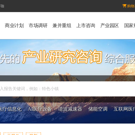
百咖
购物
商业计划
市场调研
兼并重组
上市咨询
产业园区
国家
入报告关键词，例如：特色小镇
医疗信息化
AI医疗设备
谐波减速器
储能空调
互联网医