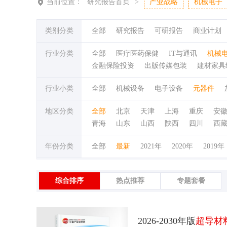
当前位置：
研究报告首页
>
产业战略
机械电子
类别分类
全部
研究报告
可研报告
商业计划
行业分类
全部
医疗医药保健
IT与通讯
机械
金融保险投资
出版传媒包装
建材家具
行业小类
全部
机械设备
电子设备
元器件
地区分类
全部
北京
天津
上海
重庆
安
青海
山东
山西
陕西
四川
西
年份分类
全部
最新
2021年
2020年
2019年
综合排序
热点推荐
专题套餐
2026-2030年版
超导材