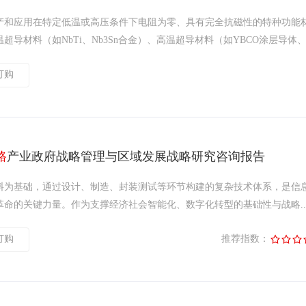
产和应用在特定低温或高压条件下电阻为零、具有完全抗磁性的特种功能
导材料（如NbTi、Nb3Sn合金）、高温超导材料（如YBCO涂层导体、 .
订购
路
产业政府战略管理与区域发展战略研究咨询报告
料为基础，通过设计、制造、封装测试等环节构建的复杂技术体系，是信
命的关键力量。作为支撑经济社会智能化、数字化转型的基础性与战略..
订购
推荐指数：