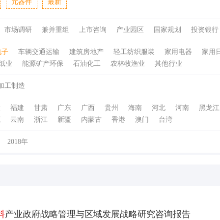
元器件
最新
市场调研
兼并重组
上市咨询
产业园区
国家规划
投资银行
电子
车辆交通运输
建筑房地产
轻工纺织服装
家用电器
家用
纸业
能源矿产环保
石油化工
农林牧渔业
其他行业
加工制造
徽
福建
甘肃
广东
广西
贵州
海南
河北
河南
黑龙江
藏
云南
浙江
新疆
内蒙古
香港
澳门
台湾
2018年
料
产业政府战略管理与区域发展战略研究咨询报告