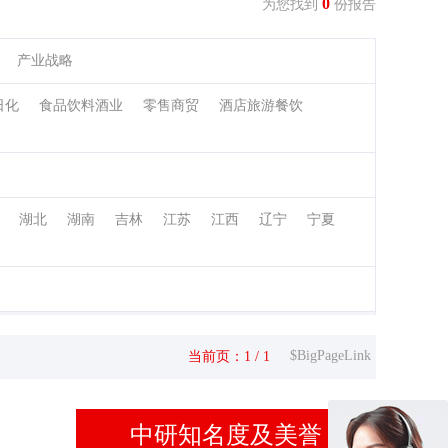
0
为您找到
份报告
产业战略
日化
食品饮料酒业
零售商贸
酒店旅游餐饮
湖北
湖南
吉林
江苏
江西
辽宁
宁夏
$BigPageLink
当前页：1 / 1
中研知名度及美誉