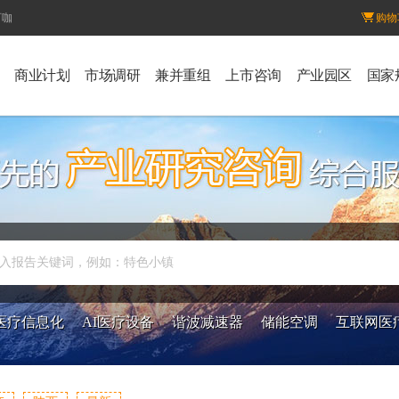
百咖
购物
商业计划
市场调研
兼并重组
上市咨询
产业园区
国家
入报告关键词，例如：特色小镇
医疗信息化
AI医疗设备
谐波减速器
储能空调
互联网医