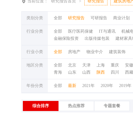
当前位置：
研究报告首页
>
研究报告
建筑房地
类别分类
全部
研究报告
可研报告
商业计划
行业分类
全部
医疗医药保健
IT与通讯
机械
金融保险投资
出版传媒包装
建材家具
行业小类
全部
房地产
物业中介
建筑装饰
地区分类
全部
北京
天津
上海
重庆
安
青海
山东
山西
陕西
四川
西
年份分类
全部
最新
2021年
2020年
2019年
综合排序
热点推荐
专题套餐