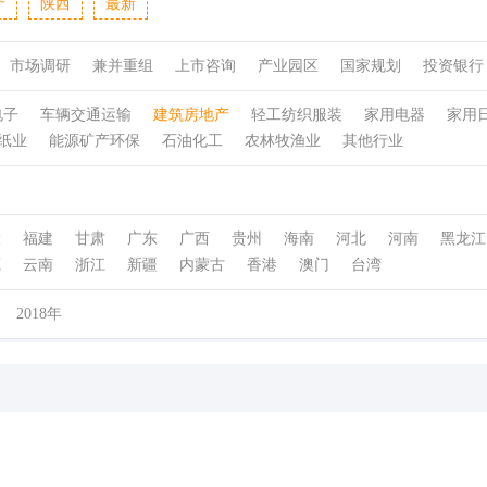
产
陕西
最新
市场调研
兼并重组
上市咨询
产业园区
国家规划
投资银行
电子
车辆交通运输
建筑房地产
轻工纺织服装
家用电器
家用
纸业
能源矿产环保
石油化工
农林牧渔业
其他行业
徽
福建
甘肃
广东
广西
贵州
海南
河北
河南
黑龙江
藏
云南
浙江
新疆
内蒙古
香港
澳门
台湾
2018年