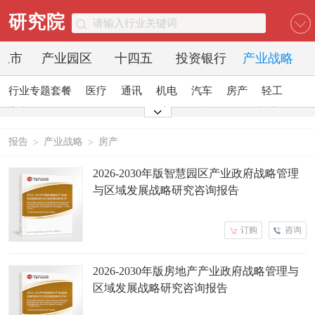
研究院
O上市
产业园区
十四五
投资银行
产业战略
行业专题套餐
医疗
通讯
机电
汽车
房产
轻工
家电
日化
食品
零售
酒店
金融
传媒
建材
能源
石化
农业
文教
报告
产业战略
房产
>
>
2026-2030年版智慧园区产业政府战略管理
与区域发展战略研究咨询报告
订购
咨询
2026-2030年版房地产产业政府战略管理与
区域发展战略研究咨询报告