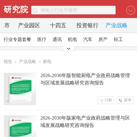
研究院
O上市
产业园区
十四五
投资银行
产业战略
行业专题套餐
医疗
通讯
机电
汽车
房产
轻工
家电
日化
食品
零售
酒店
金融
传媒
建材
能源
石化
农业
文教
报告
产业战略
家电
>
>
2026-2030年版智能厨电产业政府战略管理
与区域发展战略研究咨询报告
订购
咨询
2026-2030年版家电产业政府战略管理与区
域发展战略研究咨询报告