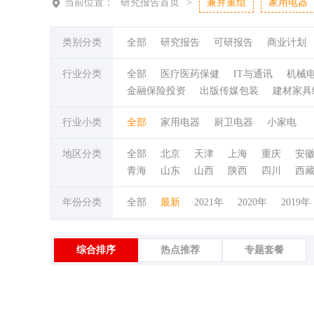
当前位置：
研究报告首页
>
兼并重组
家用电器
类别分类
全部
研究报告
可研报告
商业计划
行业分类
全部
医疗医药保健
IT与通讯
机械
金融保险投资
出版传媒包装
建材家具
行业小类
全部
家用电器
厨卫电器
小家电
地区分类
全部
北京
天津
上海
重庆
安
青海
山东
山西
陕西
四川
西
年份分类
全部
最新
2021年
2020年
2019年
综合排序
热点推荐
专题套餐