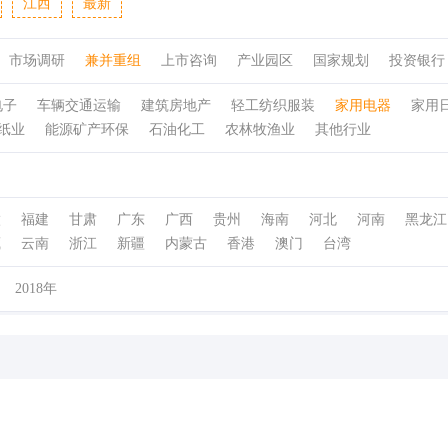
江西
最新
市场调研
兼并重组
上市咨询
产业园区
国家规划
投资银行
电子
车辆交通运输
建筑房地产
轻工纺织服装
家用电器
家用
纸业
能源矿产环保
石油化工
农林牧渔业
其他行业
徽
福建
甘肃
广东
广西
贵州
海南
河北
河南
黑龙江
藏
云南
浙江
新疆
内蒙古
香港
澳门
台湾
2018年