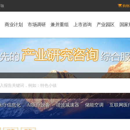
百咖
购物
商业计划
市场调研
兼并重组
上市咨询
产业园区
国家
入报告关键词，例如：特色小镇
医疗信息化
AI医疗设备
谐波减速器
储能空调
互联网医