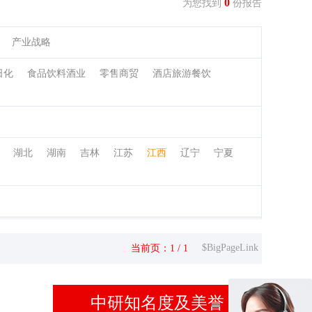
0
为您找到
份报告
产业战略
日化
食品饮料酒业
零售商贸
酒店旅游餐饮
湖北
湖南
吉林
江苏
江西
辽宁
宁夏
$BigPageLink
当前页：1 / 1
中研知名度及美誉