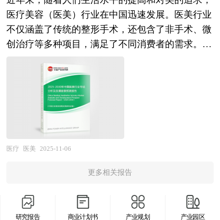
杂志的基础信息以及医学影像设备行业研究单位等
接受度与经济性瓶颈尚未完全突破；政策端呈现国
和方法进行全面的阐述和论证，对研究过程中所获
同行领先水平，是您成功融资立项的先决要素。
医疗美容（医美）行业在中国迅速发展。医美行业
公布和提供的大量资料。报告对我国医学影像设备
家战略与地方行动协同发力特征，国家明确将非粮
取的资料进行全面系统的整理和分析，通过图表、
不仅涵盖了传统的整形手术，还包含了非手术、微
行业的供需状况、发展现状、子行业发展变化等进
生物基材料作为重点发展方向，多地出台专项规划
统计结果及文献资料，或以纵向的发展过程，或横
创治疗等多种项目，满足了不同消费者的需求。从
行了分析，重点分析了国内外医学影像设备行业的
与产业园区扶持政策，但跨区域标准协同、产业链
向类别分析提出论点、分析论据，进行论证。报告
激光美容到注射填充，从面部年轻化到身体塑形，
发展现状、如何面对行业的发展挑战、行业的发展
配套与商业化生态培育机制仍需完善。 未来五
如实地反映客观情况，一切叙述、说明、推断、引
医美技术的进步为消费者提供了更多选择。 目
建议、行业竞争力，以及行业的投资分析和趋势预
年，技术革命与制度创新将重塑产业增长范式。技
用恰如其分，文字、用词表达准确，概念表述科学
前，中国医美行业呈现出多元化和专业化的发展趋
测等等。报告还综合了医学影像设备行业的整体发
术路径向非粮生物质原料转型成为核心趋势，以秸
化。报告对行业相关各种因素进行具体调查、研
势。一方面，消费者对医美项目的安全性和产品质
展动态，对行业在产品方面提供了参考建议和具体
秆、蔗渣、藻类为代表的第二代、第三代原料技术
究、分析，洞察行业今后的发展方向、行业竞争格
量的关注度不断提高，正品溯源成为影响消费决策
解决办法。报告对于医学影像设备产品生产企业、
攻关将持续深化，从根本上破解"与粮争地"的资源
局的演变趋势以及技术标准、市场规模、潜在问题
的重要因素。另一方面，男性医美需求者数量持续
经销商、行业管理部门以及拟进入该行业的投资者
约束与成本瓶颈。制造工艺向高效、节能、环保方
与行业发展的症结所在，评估行业投资价值、效果
增加，消费潜力不断释放，从植发到面部年轻化等
具有重要的参考价值，对于研究我国医学影像设备
医疗
医美
2025-11-06
向持续革新，AI辅助菌株设计、基因编辑优化与发
效益程度，提出建设性意见建议，为行业投资决策
项目的需求日益增长。此外，随着科技的进步，AI
行业发展规律、提高企业的运营效率、促进企业的
酵过程智能控制显著提升研发效率与生产稳定性，
者和企业经营者提供参考依据。 本研究咨询报告
更多相关报告
技术逐渐应用于医美领域，从术前模拟到术后追
发展壮大有学术和实践的双重意义。
推动产业从实验室走向规模化生产。应用领域向大
由中研普华咨询公司领衔撰写，在大量周密的市场
踪，提升了精准度和客户满意度。随着消费者对个
宗高值产品纵深拓展，在包装材料领域实现可降解
调研基础上，主要依据了国家统计局、国家商务
性化需求的深度挖掘，医美项目将更加注重定制
塑料对传统塑料的部分替代，在纺织纤维领域开发
部、国家发改委、国家经济信息中心、国务院发展
研究报告
商业计划书
产业规划
产业园区