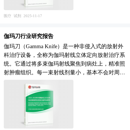
定性直接影响下游创新活动的可重复性与数据可靠
能够更便捷地获取药品与健康服务，进一步巩固了
性。在科技自立自强与产业链安全可控的双重战略
其在零售终端的市场地位。 风险投资是在创业企
医疗
试剂
2025-11-17
驱动下，试剂行业已从边缘配套角色升维为保障国
业发展初期投入风险资本，待其发育相对成熟后，
家创新体系自主运行的战略性基础产业。 《2025-
通过市场退出机制将所投入的资本由股权形态转化
伽玛刀行业研究报告
2030年试剂项目商业计划书》为中研普华公司独家
为资金形态，以收回投资，取得高额风险收益。全
伽玛刀（Gamma Knife）是一种非侵入式的放射外
首创针对项目投融资咨询服务的专项计划书。计划
球风险资本市场已进入新一轮快速发展的周期。除
科治疗设备，全称为伽玛射线立体定向放射治疗系
书分为：行业通用版、专业定制版。行业通用版是
了成熟投资热点地区外，包括中国和印度、英国等
统。它通过将多束伽玛射线聚焦到病灶上，精准照
中研普华根据行业一般水平测算好了行业指标数
新兴热点地区的风险投资市场发展快速升温。中国
射肿瘤组织。每一束射线剂量小，基本不会对周围
据，作为行业通用的模板计划书，企业可以自行补
的风险投资起步于20世纪80年代，在市场经济的大
正常组织造成辐射伤害，但当它们在病灶处汇聚
充单位信息，稍做调整就可以作为项目计划书使
潮中，中国的风险投资事业已经有了较大的发展。
时，能量足以摧毁病变组织。伽玛刀主要用于治疗
用。我们也可以根据企业具体项目要求专项编写专
随着中国经济持续稳定地高速增长和资本市场的逐
脑部肿瘤、血管畸形和一些功能性神经疾病。 伽
业定制版，并根据详细要求合理报价，为企业项目
步完善，中国的资本市场在最近几年呈现出强劲的
玛刀作为一种先进的放射外科治疗技术，凭借其高
立项、上马、融资提供全程指引服务。 本计划书
增长态势，投资于中国市场的高回报率使中国成为
精度、低损伤的特点，在肿瘤和神经系统疾病的治
主要有以下几大用途： 审批国家资金——国家规
全球资本关注的战略要地。 本报告由中研普华咨
疗中发挥着重要作用。随着技术的不断进步和市场
范格式、关注产业发展、侧重社会影响； 吸引外
询公司领衔撰写，在大量周密的市场调研基础上，