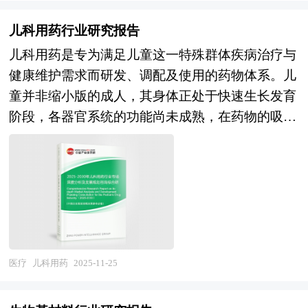
不可多得的精品。
化竞争态势。技术演进路径上，AI辅助诊断从影像
司领衔撰写，在大量周密的市场调研基础上，主要
质的体现，是企业拥有良好融资能力、实现跨式发
后处理走向全流程嵌入，多模态融合成像打破单一
依据了国家统计局、国家商务部、国家发改委、国
儿科用药行业研究报告
展的重要条件之一。一份好的商业计划书是获得贷
技术局限，分子影像与功能成像开辟精准诊疗新赛
家经济信息中心、国务院发展研究中心、国家海关
儿科用药是专为满足儿童这一特殊群体疾病治疗与
款和投资的关键。如何吸引投资者、特别是风险投
道。政策层面，设备更新政策与分级诊疗制度协同
总署、全国商业信息中心、中国经济景气监测中
健康维护需求而研发、调配及使用的药物体系。儿
资家参与创业者的投资项目，这时一份高品质且内
发力，推动资源配置从中心城市向县域及基层市场
心、中国行业研究网、全国及海外多种相关报纸杂
童并非缩小版的成人，其身体正处于快速生长发育
容丰富的商业计划书，将会使投资者更快、更好地
倾斜，国产设备迎来战略机遇期。但行业仍面临核
志的基础信息等公布和提供的大量资料和数据，客
阶段，各器官系统的功能尚未成熟，在药物的吸
了解投资项目，将会使投资者对项目有信心，有热
心元器件自主化不足、高端产品临床认可度待提
观、多角度地对中国伽玛刀市场进行了分析研究。
收、分布、代谢和排泄等药代动力学过程方面与成
情，动员促成投资者参与该项目，最终达到为项目
升、基层服务能力建设滞后等深层结构性挑战。
报告在总结中国伽玛刀行业发展历程的基础上，结
人存在显著差异。例如，儿童的胃酸分泌相对较
筹集资金的作用。 商业计划书是争取风险投资的
未来五年，技术融合与制度创新将重塑产业增长范
合新时期的各方面因素，对中国伽玛刀行业的发展
少，胃排空时间可能与成人不同，这会影响口服药
敲门砖。投资者每天会接收到很多商业计划书，商
式。人工智能与医学影像的深度融合开启诊疗模式
趋势给予了细致和审慎的预测论证。报告资料详
物在胃肠道的吸收；儿童的肝脏代谢酶系统发育不
业计划书的质量和专业性就成为了企业需求投资的
变革，生成式AI实现病灶自动识别、定量分析与报
实，图表丰富，既有深入的分析，又有直观的比
完善，对某些药物的代谢能力较弱，容易导致药物
关键点。企业家在争取获得风险投资之初，首先应
告生成，将诊断效率与一致性推向新高度；多模态
较，为伽玛刀企业在激烈的市场竞争中洞察先机，
在体内蓄积，引发不良反应；肾脏功能也未完全发
该将商业计划书的制作列为头等大事。一份完备的
成像技术整合形态学、功能学与代谢信息，为复杂
能准确及时的针对自身环境调整经营策略。
育，药物的排泄速度较慢，同样可能增加药物毒性
商业计划书，不仅是企业能否成功融资的关键因
医疗
儿科用药
2025-11-25
疾病提供一站式评估方案；分子影像与靶向示踪剂
的风险。 基于这些生理特点，儿科用药在药物选
素，同时也是企业发展的核心管理工具。作为中国
结合，推动肿瘤早期筛查与疗效评估进入精准化新
择、剂型设计、剂量计算等方面都有着独特的要
最早的投融资策划专业公司之一，中研普华具有：