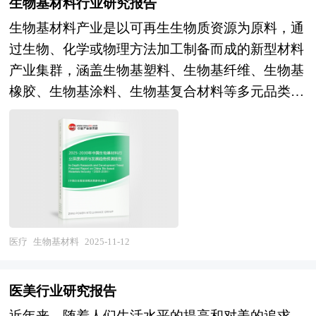
阶段。国产化替代从设备整机向核心元器件全面深
生物基材料行业研究报告
求。在药物选择上，需优先选用对儿童生长发育影
一流专家团队、丰富编制经验、数百个可查询案
化，探测器、高压发生器、超导磁体等关键部件自
生物基材料产业是以可再生生物质资源为原料，通
响小、安全性高的药物，尽量避免使用可能影响儿
例、国际规范、质量超值。 《2025-2030年试剂项
主化能力不断提升，产业链垂直整合成为头部企业
过生物、化学或物理方法加工制备而成的新型材料
童骨骼、神经系统、内分泌系统等发育的药物。剂
目商业计划书》由中研普华咨询公司领衔撰写，依
构筑护城河的核心策略。区域布局从一线城市主导
产业集群，涵盖生物基塑料、生物基纤维、生物基
型设计要充分考虑儿童的用药依从性，多采用口服
托中研普华庞大的细分市场数据库，在大量周密的
转向"基层市场崛起"，县域医共体建设、千县工程
橡胶、生物基涂料、生物基复合材料等多元品类，
液、颗粒剂、糖浆剂等方便儿童服用的剂型，对于
市场调研基础上，主要依据了国家统计局、国家商
等政策释放广阔下沉空间，国产设备凭借性价比优
是替代传统石油基材料、实现绿色低碳发展的战略
年龄较小的婴幼儿，还可能开发出滴剂等更精准的
务部、国家海关总署、试剂相关行业协会、中国行
势与服务响应能力在基层市场实现快速渗透。服务
性基础产业。当前，我国生物基材料产业已形
给药形式。剂量计算则不能简单按照成人剂量进行
业研究网的基础信息，对我国试剂行业的供给与需
模式从设备销售向"设备+软件+服务+数据"一体化
成"政策驱动、技术突破、应用拓展"三位一体的快
比例缩减，而是要根据儿童的年龄、体重、体表面
求状况、市场格局与分布等多方面进行了分析，并
解决方案转型，设备即服务、按例收费等新商业模
速发展态势，规模总量位居全球前列，但在高端产
积等因素进行精确计算，以确保用药剂量的准确性
紧密结合项目情况对试剂项目未来发展前景进行了
式重构价值分配链条。 本研究咨询报告由中研普
品供给、核心菌种与酶制剂自主化、成本竞争力等
和安全性。此外，儿科用药在临床试验阶段也需要
研判。本报告深入挖掘项目的优势，将项目潜力、
华咨询公司领衔撰写，在大量周密的市场调研基础
方面仍面临结构性短板。供给端已形成以谷物、秸
针对儿童群体进行专门的研究和评估，以获取关于
商业模式、运营规划、财务预计等方面的内容完美
上，主要依据了国家统计局、国家商务部、国家发
秆、竹木粉等生物质为原料的生物转化技术路径，
医疗
生物基材料
2025-11-12
药物疗效和安全性的准确数据，为临床合理用药提
地展现给投资者，最大限度提升您的公司/项目价
改委、国家经济信息中心、国务院发展研究中心、
但非粮生物质糖化、高效提纯浓缩等关键平台技术
供科学依据。总之，儿科用药是一个针对性强、要
值，确保您的商业计划处于同行领先水平，将是您
国家海关总署、全国商业信息中心、中国经济景气
仍需持续攻关；需求端在包装、纺织、汽车、建筑
求严格的特殊药物领域，对于保障儿童的健康成长
医美行业研究报告
成功融资的敲门砖。我们策划制作的商业计划书在
监测中心、中国行业研究网、全国及海外相关报刊
等领域逐步渗透，但大规模替代石油基材料的市场
至关重要。 儿科用药研究报告对行业研究的内容
投资商与金融机构的慎审下确保您的项目计划处于
近年来，随着人们生活水平的提高和对美的追求，