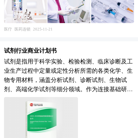
化的管理模式，将分散的药店整合为统一运营的整
体，实现资源共享与规模效益。 从运营模式看，
医药连锁主要分为直营连锁、加盟连锁和自由连锁
医疗
医药连锁
2025-11-21
三种类型。直营连锁由总部直接投资并管理所有门
店，确保经营策略与服务质量的高度统一；加盟连
试剂行业商业计划书
锁则通过授权品牌、管理系统等方式，允许符合条
试剂是指用于科学实验、检验检测、临床诊断及工
件的单体药店加入连锁体系，共享品牌资源与采购
业生产过程中定量或定性分析所需的各类化学、生
优势；自由连锁则由多个独立药店自愿组成联盟，
物专用材料，涵盖分析试剂、诊断试剂、生物试
在保持各自经营自主权的同时，通过联合采购、配
剂、高端化学试剂等细分领域。作为连接基础研究
送等方式降低成本。 医药连锁的优势显著。一方
与产业应用的关键环节，试剂行业是支撑生物医
面，通过集中采购与统一配送，连锁企业能够降低
药、精准医疗、食品安全、环境监测及新材料研发
采购成本，确保药品质量与供应稳定性；另一方
等战略性新兴产业发展的底层基础设施。其核心价
面，标准化管理流程与统一的服务规范有助于提升
值不仅在于为科研与生产提供标准化、高纯度
消费者信任度，增强品牌竞争力。此外，连锁药店
的"刻度尺"与"催化剂"，更通过技术壁垒与质量稳
的广泛布局（如深入社区、城乡结合部）使消费者