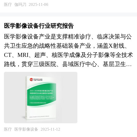
的持续扩大，伽玛刀在未来有望在更多领域得到应
医疗
伽玛刀
2025-11-06
商投资——国际规范格式、遵从外资政策、确保外
主要依据了国家统计局、国家商务部、国家财政
用，为患者提供更精准、更安全的治疗选择。 伽
商利益； 吸引风险投资——金融业规范格式、规
部、中国证券监督管理委员会、中国风险投资协
玛刀研究报告对行业研究的内容和方法进行全面的
避项目风险、保障收益回报； 友好企业合作——
医学影像设备行业研究报告
会、中国风险投资研究院、深圳创业投资同业公
阐述和论证，对研究过程中所获取的资料进行全面
行业规范格式、互利的实施方案、谨慎的市场评
会、北京创业投资协会、上海创业投资行业协会、
医学影像设备产业是支撑精准诊疗、临床决策与公
系统的整理和分析，通过图表、统计结果及文献资
估； 项目评比——专家完全版格式、严密的实施
医药连锁行业相关协会、中国行业研究网、国内外
共卫生应急的战略性基础装备产业，涵盖X射线、
料，或以纵向的发展过程，或横向类别分析提出论
计划、精确的收益评估。 商业计划书（Business
相关刊物的基础信息以及各省市相关统计单位等公
CT、MRI、超声、核医学成像及分子影像等全技术
点、分析论据，进行论证。报告如实地反映客观情
Plan）是公司、企业或项目单位为了达到招商融资
布和提供的大量资料。对医药连锁行业风险投资现
路线，贯穿三级医院、县域医疗中心、基层卫生机
况，一切叙述、说明、推断、引用恰如其分，文
和其它发展目标之目的，在经过前期对项目科学地
状、国际化进程与外资进入、融资渠道、如何运作
构及第三方影像中心等多元化应用场景。当前，行
字、用词表达准确，概念表述科学化。报告对行业
调研、分析、搜集与整理有关资料的基础上，根据
风险投资、退出机制及发展趋势等进行了系统的分
业正经历从外资主导向多元共存、从高端集中向基
相关各种因素进行具体调查、研究、分析，洞察行
一定的格式和内容的具体要求而编辑整理的一个向
析，并重点分析了医药连锁行业风险投资的主要现
层下沉的结构性变革。市场格局呈现国际品牌凭借
业今后的发展方向、行业竞争格局的演变趋势以及
投资商及其他相关人员全面展示公司和项目目前状
存问题、相应对策以及新形势下面临的机遇与挑战
技术积累与品牌优势长期占据高端市场，但以联影
技术标准、市场规模、潜在问题与行业发展的症结
况、未来发展潜力的书面材料。商业计划书是包括
和企业的应对策略等。是风险投资公司、研究机构
医疗、迈瑞医疗、东软医疗为代表的本土龙头通过
所在，评估行业投资价值、效果效益程度，提出建
项目筹融资、战略规划等经营活动的蓝图与指南，
及医药连锁行业相关企业准确了解目前医药连锁行
全产业链布局与技术创新，在CT、MRI、超声等领
设性意见建议，为行业投资决策者和企业经营者提
也是企业的行动纲领和执行方案。 商业计划书是
业风险投资业发展动态，把握企业定位和发展方向
域实现规模化替代，并逐步向高端市场渗透的多元
医疗
医学影像设备
2025-11-12
供参考依据。 本研究咨询报告由中研普华咨询公
一份全方位描述企业发展的文件，是企业经营者素