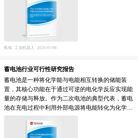
制造的核心执行单元，更是推动产业升级、重构国
求，促使变压器制造企业不断研发更高电压、更大
重组案例分析，并对充电设施行业兼并重组趋势进
际竞争格局的关键技术支撑。 当前，中国工业机
容量的变压器产品。此外，随着新能源发电的规模
行了趋向研判，本报告定期对充电设施行业运行和
器人产业正站在从规模扩张向质量跃升的历史拐
不断扩大，如太阳能、风能等，变压器在新能源接
兼并重组事件进行监测，数据保持动态更新，是充
点。市场呈现结构性分化特征：一方面，传统汽车
入和转换方面的作用日益凸显，需要适应新能源发
电设施相关企业、科研单位、投资机构等单位准确
制造、3C电子等领域渗透率持续提升，应用场景从
电的间歇性和波动性特点，开发出更加高效、稳定
了解目前充电设施行业兼并重组动态，把握企业定
焊接、搬运等标准化环节向精密装配、质量检测等
机电
工业机器人
2026-01-08
的变压器产品。同时，随着环保意识的增强，干式
位和发展方向不可多得的精品。除提供《2026-
高附加值领域深度延伸；另一方面，新能源汽车、
变压器等环保型变压器的应用也逐渐受到重视，其
2030年版充电设施行业兼并重组机会研究及决策咨
半导体、生物医药等新兴行业需求爆发式增长，对
具有防火、防爆、无污染等优点，适用于城市中心
蓄电池行业可行性研究报告
询报告》外，我们也可以根据企业具体项目要求专
重载、高精度、柔性化机器人提出迫切需求。与此
和特殊环境下的电力供应。未来，中国变压器行业
蓄电池是一种将化学能与电能相互转换的储能装
项编写专业定制版，并根据详细要求合理报价，为
同时，产业面临核心零部件"卡脖子"困局，谐波减
将进入一个新的发展阶段。从技术趋势来看，智能
置，其核心功能在于通过可逆的电化学反应实现能
企业兼并重组提供全程指引服务。 1、中研普华作
速器、伺服电机等关键部件国产化进程虽加速突
化、高效化、小型化将成为变压器行业的重要发展
量的存储与释放。作为二次电池的典型代表，蓄电
为卖方顾问提供的服务内容： 并购可行性分析、
破，但在高端领域仍存显著替代空间。内资品牌凭
方向。智能化技术将使变压器能够实时监测运行状
池在充电过程中利用外部电源将电能转化为化学能
价值评估咨询、业务诊断及分析；寻找与推荐策略
借成本优势与场景创新快速崛起，而外资品牌通过
态，自动调整参数，提高运行效率和可靠性；高效
并储存于活性物质中；放电时则通过内部化学反应
投资者，就交易结构和交易方案设计提供专业意
本土化布局与技术迭代维持高端市场壁垒，竞争格
化技术将降低变压器的损耗，提高能源利用效率，
将化学能重新转化为电能，为各类用电设备提供持
见；协助准备信息备忘录和投资意向书，就投资者
局进入生态博弈新阶段。 展望2026-2030年，技术
符合节能减排的要求；小型化技术将使变压器在不
续、稳定的电力支持。其工作原理基于电极材料与
的选择和接洽策略提供专业意见；协调并管理投资