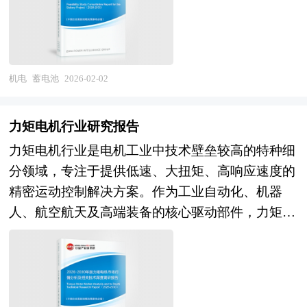
融合将驱动工业机器人从"程序执行者"向"环境交
降低性能的前提下减小体积和重量，适应更加紧凑
电解液之间的氧化还原反应，通过电子的定向移动
者的财务，税务和法律尽职调查；协助卖方回复投
互者"根本性转变。人工智能大模型与机器人操作
的安装环境。在市场应用方面，随着电力系统的升
形成电流，同时伴随离子在电解液中的迁移以维持
资者尽职调查过程中提出的问题和要求；协助分析
系统的深度耦合，将赋予设备自然语言交互与自主
级改造和新能源发电的持续发展，变压器的市场需
电荷平衡。 《2026-2030年版蓄电池项目可行性研
公司的整体价值并制定定价策略，协助设定卖方与
决策能力，推动具身智能技术在工业场景中实现工
求将保持稳定增长。特别是在新能源领域，随着分
究报告》为中研普华公司独家首创针对行业投资可
潜在投资者谈判的策略；参与卖方与潜在投资者的
机电
蓄电池
2026-02-02
艺自主优化与故障预判。协作机器人通过力控与安
布式能源系统的普及和储能技术的应用，变压器在
行性研究咨询服务的专项研究报告。报告分为：行
谈判并提供现场技术支持；对最终法律协议中的商
全传感器与人类共享工作空间，市场份额将持续扩
新能源微电网中的作用将更加重要。此外，随
业通用版、专业定制版。行业通用版是中研普华根
业条款提出审阅意见；协助进行税务分析、项目管
大；工业互联网平台支撑下的机器人集群协同，将
力矩电机行业研究报告
着“一带一路”倡议的推进，中国变压器企业将有更
据行业一般水平测算好了行业指标数据，作为行业
理、融资文件准备。 2、中研普华作为买方顾问提
使生产线柔性度与换产效率实现跨越式提升。此
力矩电机行业是电机工业中技术壁垒较高的特种细
多机会参与国际市场竞争，拓展海外市场。 本研
通用的模板报告，企业可以自行补充单位信息，稍
供的服务内容： 财务及税务尽职调查、目标公司
外，边缘计算、5G远程操控、数字孪生等前沿技
分领域，专注于提供低速、大扭矩、高响应速度的
究咨询报告由中研普华咨询公司领衔撰写，在大量
做调整就可以作为项目报告使用。我们也可以根据
价值分析和定价策略制定；协助政府沟通和审批、
术的商业化落地，将构建"感知-决策-执行"的闭环
精密运动控制解决方案。作为工业自动化、机器
周密的市场调研基础上，主要依据了国家统计局、
企业具体项目要求专项编写专业定制版，并根据详
谈判支持和审阅投资文件，确定并购条件；协助买
智能体系，加速单机自动化向系统智能化跃迁。
人、航空航天及高端装备的核心驱动部件，力矩电
国家商务部、国家发改委、国家经济信息中心、国
细要求合理报价，为企业项目立项、上马、融资提
方筹集、获得、使用必要的资金、提出具体的收购
本研究咨询报告由中研普华咨询公司领衔撰写，在
机通过独特的软机械特性与宽调速范围，直接驱动
务院发展研究中心、国家海关总署、全国商业信息
供全程指引服务。 中研普华具有丰富的项目可行
建议；审阅当地评估师对于目标公司的资产评估报
大量周密的市场调研基础上，主要依据了国家统计
负载而无需减速传动机构，显著提升了系统精度与
中心、中国经济景气监测中心、中国行业研究网、
性分析报告案例编制经验和一流的团队，能够为您
告；财务模型的构建和目标公司价值分析、提供交
局、国家商务部、国家发改委、国家经济信息中
动态响应能力。其本质是通过电磁结构优化与材料
全国及海外相关报刊杂志的基础信息以及变压器行
设计项目建设方案，完成包括市场和销售、规模和
易架构的设计建议；将审慎性调查的结果反映在各
心、国务院发展研究中心、国家海关总署、全国商
创新，将电能高效转化为可控的转矩输出，在高精
业研究单位等公布和提供的大量资料。报告对我国
产品、厂址及建设工程方案、原辅料供应、工艺技
项交易的法律文书中、协助各项法律文书的成文；