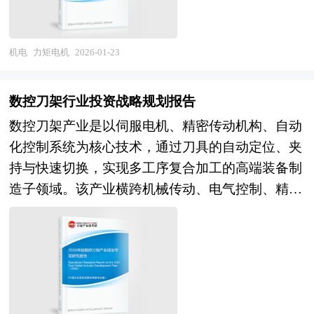
业信息中心、中国经济景气监测中心、中国行业研
度定位、恒张力卷绕、快速启停等场景中具备不可
变压器行业的供需状况、发展现状、子行业发展变
术、设备选择、人员组织、实施计划、投资与成
编制相关的并购公告，提出一个完善、操作性强并
究网、全国及海外相关报刊杂志的基础信息以及工
替代的技术优势，是衡量国家高端装备制造自主可
化等进行了分析，重点分析了国内外变压器行业的
本、效益及风险等的计算和评价；内容详实、严密
符合收购方需要和自身条件的收购计划，在收购方
业机器人行业研究单位等公布和提供的大量资料。
控能力的关键基础环节。 当前，中国力矩电机行
发展现状、如何面对行业的发展挑战、行业的发展
机电
力矩电机
2026-01-23
地论证项目的可行性和投资的必要性。 本报告主
委托的情况下代理完成收购计划。
报告对我国工业机器人行业的供需状况、发展现
业正处于国产替代加速与新兴应用爆发的双重驱动
建议、行业竞争力，以及行业的投资分析和趋势预
要有以下几大用途： 1、用于企业融资、对外招商
状、子行业发展变化等进行了分析，重点分析了国
期。市场格局层面，高端无框力矩电机市场仍由美
测等等。报告还综合了变压器行业的整体发展动
合作 2、用于国家发展和改革委立项 3、用于银行
数控刀架行业投资战略规划报告
内外工业机器人行业的发展现状、如何面对行业的
欧日等海外厂商主导，其在转矩密度、工艺稳定性
态，对行业在产品方面提供了参考建议和具体解决
贷款 4、用于境外投资项目核准 5、用于企业上市
数控刀架产业是以伺服电机、精密传动机构、自动
发展挑战、行业的发展建议、行业竞争力，以及行
及材料应用上具备先发优势；国内企业依托成本优
办法。报告对于变压器产品生产企业、经销商、行
的招股说明书 6、用于申请政府资金 可行性研究报
化控制系统为核心技术，通过刀具的自动定位、夹
业的投资分析和趋势预测等等。报告还综合了工业
势与快速响应能力，在中低端通用市场占据一定份
业管理部门以及拟进入该行业的投资者具有重要的
告是在制定某一建设或科研项目之前，对该项目实
持与快速切换，实现多工序复合加工的高端装备制
机器人行业的整体发展动态，对行业在产品方面提
额，但在磁路设计、精密加工工艺及高端定制化能
参考价值，对于研究我国变压器行业发展规律、提
施的可能性、有效性、技术方案及技术政策进行具
造子领域。该产业横跨机械传动、电气控制、精密
供了参考建议和具体解决办法。报告对于工业机器
力上仍有差距。技术路线层面，行业正从传统有刷
高企业的运营效率、促进企业的发展壮大有学术和
体、深入、细致的技术论证和经济评价，以求确定
制造与材料科学，具有技术密集度高、工艺复杂度
人产品生产企业、经销商、行业管理部门以及拟进
结构向无刷化、无框化、集成化方向演进，无框力
实践的双重意义。
一个在技术上合理、经济上合算的最优方案和最佳
强、与主机适配要求严等典型特征。在全球制造业
入该行业的投资者具有重要的参考价值，对于研究
矩电机凭借体积小、功率密度高、易于嵌入设备本
时机而写的书面报告。 可行性研究报告主要内容
向智能制造与柔性生产深度转型、我国推动高端装
我国工业机器人行业发展规律、提高企业的运营效
体的特点，成为协作机器人与人形机器人关节驱动
是要求以全面、系统的分析为主要方法，经济效益
备自主可控的宏观背景下，数控刀架的性能优劣直
率、促进企业的发展壮大有学术和实践的双重意
的首选方案。应用需求层面，工业自动化升级带来
为核心，围绕影响项目的各种因素，运用大量的数
接决定了数控机床的整体竞争力，其发展水平已成
义。
恒张力控制、精密卷绕等场景的存量替代需求；人
据资料论证拟建项目是否可行。对整个可行性研究