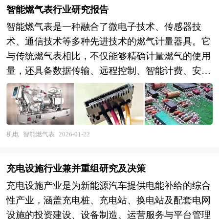
智能燃气表行业研究报告
智能燃气表是一种融合了微电子技术、传感器技
术、通信技术等多种先进技术的燃气计量器具。它
与传统燃气表相比，不仅能够精确计量燃气的使用
量，还具备数据传输、远程控制、智能计费、安全
监测等多种功能。例如，通过内置的传感器实时监
测燃气流量，利用通信模块将数据传输给燃气公司
的管理系统，实现远程抄表和缴费等功能。 在市
场竞争中，头部企业凭借多方面优势，正逐步扩大
机电
智能燃气表
2026-01-22
市场份额。以金卡智能、积成电子、威星智能等为
代表的第一梯队企业，研发实力强劲。它们持续投
充电设施行业兼并重组研究及决策
入大量资金用于技术创新，如金卡智能在传感器技
充电设施产业是为新能源汽车提供电能补给的综合
术研发上不断突破，使得其智能燃气表计量精度远
性产业，涵盖充电桩、充电站、换电站及配套电网
超行业平均水平。在产品制造工艺方面，这些企业
设施的投资建设、设备制造、运营服务与平台管理
拥有先进的生产设备和严格的质量管控体系，产品