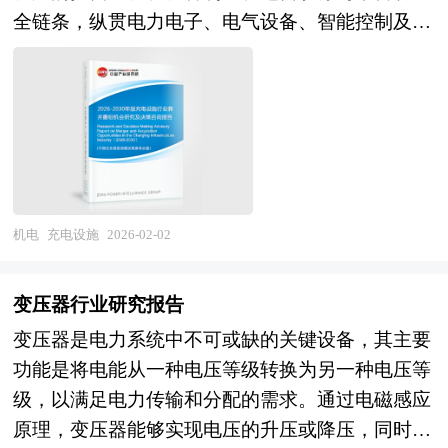
全链条，纵贯电力电子、电气设备、智能控制及物
质量可靠，性能稳定。品牌影响力也不容小觑，经
联网等上游技术领域，横联新能源汽车制造、能源
过多年市场耕耘，已在燃气公司、用户群体中树立
互联网、智慧城市运营及商业地产等多维业态。作
起良好口碑，与众多大型燃气公司建立长期稳定合
为新能源汽车产业发展的关键基础设施，充电设施
作关系，获得大量订单。 本研究咨询报告由中研
不仅直接影响电动汽车的推广普及与用户体验，更
普华咨询公司领衔撰写，在大量周密的市场调研基
是构建新型电力系统、实现交通领域"双碳"目标及
础上，主要依据国家统计局、商务部、国家发改
推动能源结构转型的战略支撑，在新型工业化与能
委、国家经济信息中心、国务院发展研究中心、工
源革命中发挥着不可替代的基础保障作用。 企业
信部、中国行业研究网、全国及海外多种相关报纸
机电
充电设施
2026-02-02
并购包括兼并与收购。公司兼并是指经由转移公司
杂志的基础信息等公布和提供的大量资料和数据，
所有权的形式，一家或多家公司的全部资产与责任
客观、多角度地对中国智能燃气表市场进行了分析
变压器行业研究报告
不需经过清算都转移为另一公司所有，而接受全部
研究。报告在总结中国智能燃气表发展历程的基础
变压器是电力系统中不可或缺的关键设备，其主要
资产与责任的另一公司仍然完全以自身名义继续运
上，结合新时期的各方面因素，对中国智能燃气表
功能是将电能从一种电压等级转换为另一种电压等
行。公司收购则是指一家公司经由收购另一公司的
的发展趋势给予了细致和审慎的预测论证。报告资
级，以满足电力传输和分配的需求。通过电磁感应
股票或股份等方式，取得该另一公司的控制权或管
料详实，图表丰富，既有深入的分析，又有直观的
原理，变压器能够实现电压的升压或降压，同时还
理权。企业在并购及资产重组活动中会涉及到诸多
比较，为智能燃气表企业在激烈的市场竞争中洞察