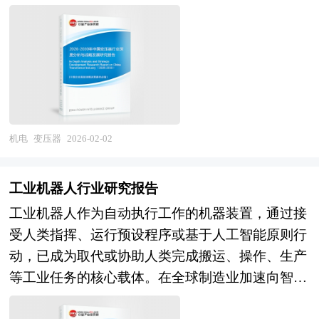
能隔离不同电压等级的电路，确保电力系统的安全
专业问题，比如并购目标公司的选定，目标公司资
先机，能准确及时的针对自身环境调整经营策略。
运行。变压器的性能直接关系到电力系统的效率、
产估值，并购重组方式的选择、融资方式的选择，
稳定性和可靠性，因此在发电、输电、配电以及各
并购成本的控制，并购的法律问题等等，面对这些
类用电设备中都发挥着至关重要的作用。根据不同
问题，企业内部因缺乏专业人才往往难以正确处
的应用场景，变压器可以分为电力变压器、特种变
理，因而必须委托专业的顾问机构协助。 本报告
压器、干式变压器、油浸式变压器等多种类型，每
由中研普华咨询公司领衔撰写，在大量周密的市场
种类型都有其独特的技术特点和应用优势。 近年
机电
变压器
2026-02-02
调研基础上，主要依据了国家统计局、国家海关总
来，中国变压器行业在技术创新、市场应用和产业
署、国家发改委、国家商务部、充电设施行业相关
升级等方面都取得了显著的进展。随着智能电网、
协会、中国行业研究网等国家部门、行业协会、国
工业机器人行业研究报告
特高压输电、新能源发电等领域的快速发展，变压
内外相关报刊杂志发表公布的基础信息以及专业研
工业机器人作为自动执行工作的机器装置，通过接
器行业面临着新的机遇和挑战。一方面，智能电网
究机构公布和提供的大量资料，对我国充电设施行
受人类指挥、运行预设程序或基于人工智能原则行
的建设要求变压器具备更高的智能化水平，能够实
业的发展状况、竞争情况、发展趋势、行业技术等
动，已成为取代或协助人类完成搬运、操作、生产
现远程监控、故障诊断和自动化控制，以提高电网
背景进行了分析，并重点分析了我国充电设施行业
等工业任务的核心载体。在全球制造业加速向智能
的运行效率和可靠性。另一方面，特高压输电技术
兼并重组机会，以及中国充电设施行业兼并重组将
化、数字化跃迁的背景下，工业机器人不仅是智能
的推广对变压器的电压等级和容量提出了更高的要
面临的挑战。报告还对国内外的充电设施行业兼并