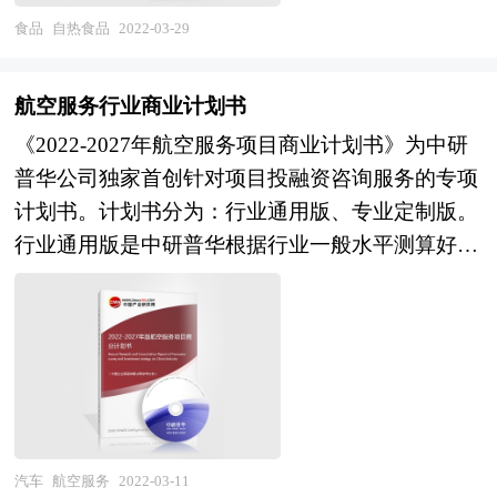
等进行了分析，重点分析了国内外一次性橡胶手套
五”规划不仅是过往五年规划的延续，还将进一步
食品
自热食品
2022-03-29
行业的发展现状、如何面对行业的发展挑战、行业
擘画未来15年乃至30年经济发展的新蓝图。 五年
的发展建议、行业竞争力，以及行业的投资分析和
规划是国家对经济社会发展的顶层设计，也是一种
趋势预测等等。报告还综合了一次性橡胶手套行业
航空服务行业商业计划书
纲领性文件。目前中国也是世界上编制五年规划
的整体发展动态，对行业在产品方面提供了参考建
《2022-2027年航空服务项目商业计划书》为中研
（计划）最多的国家。“十四五”时期是我国经济社
议和具体解决办法。报告对于一次性橡胶手套产品
普华公司独家首创针对项目投融资咨询服务的专项
会发展的重要历史性窗口期，是全面完成小康社会
生产企业、经销商、行业管理部门以及拟进入该行
计划书。计划书分为：行业通用版、专业定制版。
建设战略目标，向全面实现社会主义现代化迈进承
业的投资者具有重要的参考价值，对于研究我国一
行业通用版是中研普华根据行业一般水平测算好了
上启下的关键时期，做好“十四五”规划编制工作意
次性橡胶手套行业发展规律、提高企业的运营效
行业指标数据，作为行业通用的模板计划书，企业
义重大、影响深远。中研普华产业研究院在对“十
率、促进企业的发展壮大有学术和实践的双重意
可以自行补充单位信息，稍做调整就可以作为项目
三五”以来社会经济发展形势和政策带动的发展成
义。
计划书使用。我们也可以根据企业具体项目要求专
果作进一步研究，对“十三五”时期自热食品行业发
项编写专业定制版，并根据详细要求合理报价，为
展的问题和难题做深入分析，并从2020年开始全面
企业项目立项、上马、融资提供全程指引服务。
跟进相关规划的制定和研究工作，为自热食品行业
本计划书主要有以下几大用途： 审批国家资金
规划指导目标和自热食品发展方向提供有建设性的
——国家规范格式、关注产业发展、侧重社会影
汽车
航空服务
2022-03-11
建议，为自热食品行业发展提供准确的市场分析内