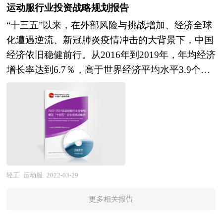
占的比重越来越大，新兴产业将逐步取代煤炭、钢
业经营者素质的体现，是企业拥有良好融资能力、
运动服行业投资战略规划报告
是企业了解各行业当前最新发展动向、把握市场机
铁、水泥、化工这些传统行业，成为经济发展的主
实现跨式发展的重要条件之一。一份好的商业计划
“十三五”以来，在外部风险与挑战增加、经济全球
会、做出正确投资和明确企业发展方向不可多得的
要驱动力量。 中研普华发布《2022-2027年外卖行
书是获得贷款和投资的关键。如何吸引投资者、特
化遭遇逆流、新冠肺炎疫情冲击的大背景下，中国
精品资料。 本研究咨询报告由中研普华咨询公司
业并购重组机会及投融资战略研究咨询报告》由资
别是风险投资家参与创业者的投资项目，这时一份
经济依旧稳健前行。从2016年到2019年，年均经济
领衔撰写，在大量周密的市场调研基础上，主要依
深专家和研究人员通过周密的市场调研，依据国家
高品质且内容丰富的商业计划书，将会使投资者更
增长率达到6.7％，高于世界经济平均水平3.9个百
据了国家统计局、国家商务部、国家发改委、国务
统计局、政府部门机构发布的最新权威数据，并对
快、更好地了解投资项目，将会使投资者对项目有
分点，我国对世界经济增长的贡献率在30％左右，
院发展研究中心、中国自热食品行业协会、中研普
多位业内资深专家进行深入访谈的基础上，通过相
信心，有热情，动员促成投资者参与该项目，最终
持续成为推动世界经济增长的主要动力源。“十四
华产业研究院、全国及海外多种相关报刊杂志以及
关市场研究的工具、理论和模型撰写而成。本报告
达到为项目筹集资金的作用。 商业计划书是争取
五”规划时处重要战略机遇期和“两个一百年”历史
专业研究机构公布和提供的大量资料，对中国国家
主要分析了国内企业并购重组政策及规模、上市公
风险投资的敲门砖。投资者每天会接收到很多商业
交汇期，具有继往开来的里程碑意义。从外部环境
“十三五”经济和社会运行和成果进行分析、产业链
司并购重组与操作策略、外卖行业兼并重组动因、
计划书，商业计划书的质量和专业性就成为了企业
看，当前世界处于百年未有之大变局，和平与发展
上下游行业发展状况、行业供需形势、进出口等进
外卖企业兼并重组风险及对策建议，最后对外卖企
需求投资的关键点。企业家在争取获得风险投资之
仍然是时代主题。在这个变局中，世界经济中心正
行了深入研究，并重点分析了中国自热食品行业发
业海外并购风险及策略、融资渠道选择提出相关建
初，首先应该将商业计划书的制作列为头等大事。
逐步向亚太转移，中国和其他新兴经济体国家正以
展状况和特点，以及“十四五”中国自热食品行业将
轻工
运动服
2022-03-29
议，是企业了解行业并购重组发展动态，把握市场
一份完备的商业计划书，不仅是企业能否成功融资
和平方式推动国际秩序的调整和全球治理体系的改
面临的挑战、行业的区域发展状况与竞争格局。报
机会，正确制定企业发展战略的必备参考工具，极
的关键因素，同时也是企业发展的核心管理工具。
更多相关报告
善，新一代科技革命和产业变革蓬勃兴起，这为中
告还对“十四五”全球及中国自热食品行业发展动向
具参考价值！
作为中国最早的投融资策划专业公司之一，中研普
国抓住时代蕴含的机遇创造了外部条件，是近代以
和趋势作了详细分析和预测，并对自热食品行业进