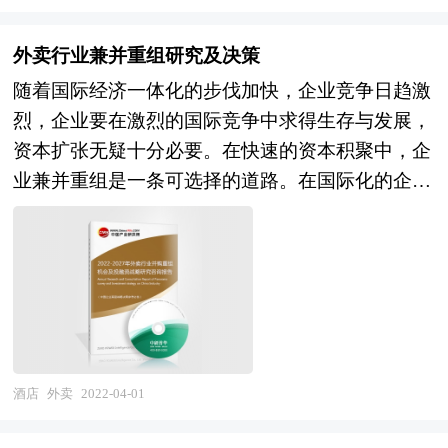
响； 吸引外商投资——国际规范格式、遵从外资
容和研究成果。 中研普华通过对自热食品行业长
政策、确保外商利益； 吸引风险投资——金融业
期跟踪监测，分析自热食品行业需求、供给、经营
外卖行业兼并重组研究及决策
规范格式、规避项目风险、保障收益回报； 友好
特性、获取能力、产业链和价值链等多方面的内
随着国际经济一体化的步伐加快，企业竞争日趋激
企业合作——行业规范格式、互利的实施方案、谨
容，整合行业、市场、企业、用户等多层面数据和
烈，企业要在激烈的国际竞争中求得生存与发展，
慎的市场评估； 项目评比——专家完全版格式、
信息资源，为客户提供深度的自热食品行业研究报
资本扩张无疑十分必要。在快速的资本积聚中，企
严密的实施计划、精确的收益评估。 商业计划书
告，以专业的研究方法帮助客户深入的了解自热食
业兼并重组是一条可选择的道路。在国际化的企业
（Business Plan）是公司、企业或项目单位为了达
品行业，发现投资价值和投资机会，规避经营风
兼并重组趋势下，如何借企业兼并重组的东风，打
到招商融资和其它发展目标之目的，在经过前期对
险，提高管理和运营能力。自热食品行业报告是从
造我国企业的航空母舰显得尤为重要。企业兼并重
项目科学地调研、分析、搜集与整理有关资料的基
事自热食品行业投资之前，对自热食品行业各种相
组对我国企业明晰产权，完善企业的治理结构及建
础上，根据一定的格式和内容的具体要求而编辑整
关因素进行具体调查、研究、分析，评估项目可行
立现代企业制度也意义重大。 并购重组是结构调
理的一个向投资商及其他相关人员全面展示公司和
性、效果效益程度，提出建设性意见建议对策等，
整、提高行业整体素质的重要手段，尤其在产业发
项目目前状况、未来发展潜力的书面材料。商业计
是自热食品行业投资决策者和主管机关审批的研究
展到规模竞争的当下。从并购涉及的行业来看，新
划书是包括项目筹融资、战略规划等经营活动的蓝
性报告。以阐述对自热食品行业的理论认识为主要
兴行业的加入凸显当前的经济转型轨迹。随着新兴
酒店
外卖
2022-04-01
图与指南，也是企业的行动纲领和执行方案。 商
内容，重在自热食品行业本质及规律性认识的研
行业对传统行业的渗透、新兴行业在经济结构中所
业计划书是一份全方位描述企业发展的文件，是企
究。自热食品行业研究报告持续提供高价值服务，