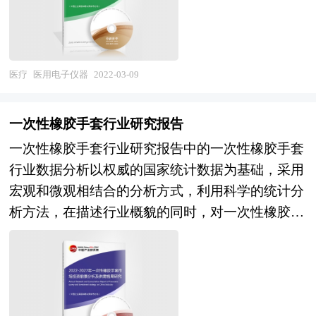
了行业的经济类型构成、规模构成、经营效益比
志的基础信息等公布和提供的大量资料和数据，客
较、生产状况及对外贸易情况等，是企业了解医用
观、多角度地对中国连锁零售市场进行了分析研
电子仪器行业市场状况必不可少的助手。在形式
究。报告在总结中国连锁零售行业发展历程的基础
上，报告以丰富的数据和图表为主，突出文章的可
上，结合新时期的各方面因素，对中国连锁零售行
医疗
医用电子仪器
2022-03-09
读性和可视性，避免套话和空话。报告附加了与行
业的发展趋势给予了细致和审慎的预测论证。报告
业相关的数据、政策法规目录、主要企业信息及行
资料详实，图表丰富，既有深入的分析，又有直观
一次性橡胶手套行业研究报告
业的大事记等，为投资者和业界人士提供了一幅生
的比较，为连锁零售企业在激烈的市场竞争中洞察
一次性橡胶手套行业研究报告中的一次性橡胶手套
动的行业全景图。 本研究咨询报告由中研普华咨
先机，能准确及时的针对自身环境调整经营策略。
行业数据分析以权威的国家统计数据为基础，采用
询公司领衔撰写，在大量周密的市场调研基础上，
宏观和微观相结合的分析方式，利用科学的统计分
主要依据了国家统计局、国家商务部、国家发改
析方法，在描述行业概貌的同时，对一次性橡胶手
委、国家经济信息中心、国务院发展研究中心、国
套行业进行细化分析，包括产品总体状况、产品生
家海关总署、全国商业信息中心、中国经济景气监
产情况、重点企业状况、主要产品总产量、进出口
测中心、中国行业研究网、全国及海外相关报刊杂
情况等。报告中主要运用图表及表格方式，直观地
志的基础信息以及医用电子仪器行业研究单位等公
阐明了行业的经济类型构成、规模构成、经营效益
布和提供的大量资料。报告对我国医用电子仪器行