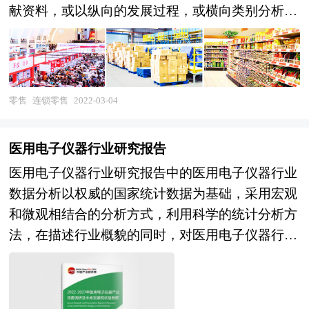
献资料，或以纵向的发展过程，或横向类别分析提
出论点、分析论据，进行论证。报告如实地反映客
观情况，一切叙述、说明、推断、引用恰如其分，
文字、用词表达准确，概念表述科学化。报告对行
业相关各种因素进行具体调查、研究、分析，洞察
零售
连锁零售
2022-03-04
行业今后的发展方向、行业竞争格局的演变趋势以
及技术标准、市场规模、潜在问题与行业发展的症
医用电子仪器行业研究报告
结所在，评估行业投资价值、效果效益程度，提出
医用电子仪器行业研究报告中的医用电子仪器行业
建设性意见建议，为行业投资决策者和企业经营者
数据分析以权威的国家统计数据为基础，采用宏观
提供参考依据。 本研究咨询报告由中研普华咨询
和微观相结合的分析方式，利用科学的统计分析方
公司领衔撰写，在大量周密的市场调研基础上，主
法，在描述行业概貌的同时，对医用电子仪器行业
要依据了国家统计局、国家商务部、国家发改委、
进行细化分析，包括产品总体状况、产品生产情
国家经济信息中心、国务院发展研究中心、国家海
况、重点企业状况、主要产品总产量、进出口情况
关总署、全国商业信息中心、中国经济景气监测中
等。报告中主要运用图表及表格方式，直观地阐明
心、中国行业研究网、全国及海外多种相关报纸杂