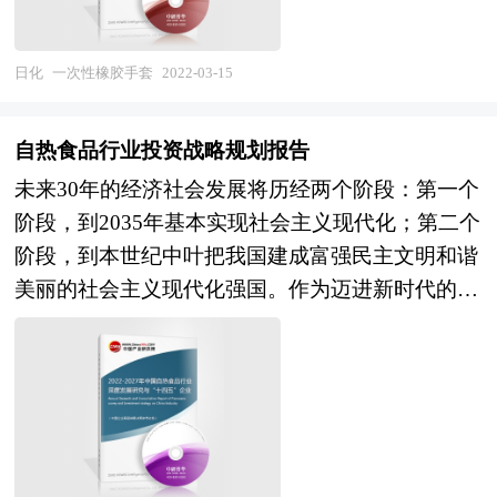
比较、生产状况及对外贸易情况等，是企业了解一
业的供需状况、发展现状、子行业发展变化等进行
次性橡胶手套行业市场状况必不可少的助手。在形
了分析，重点分析了国内外医用电子仪器行业的发
式上，报告以丰富的数据和图表为主，突出文章的
日化
一次性橡胶手套
2022-03-15
展现状、如何面对行业的发展挑战、行业的发展建
可读性和可视性，避免套话和空话。报告附加了与
议、行业竞争力，以及行业的投资分析和趋势预测
行业相关的数据、政策法规目录、主要企业信息及
等等。报告还综合了医用电子仪器行业的整体发展
自热食品行业投资战略规划报告
行业的大事记等，为投资者和业界人士提供了一幅
动态，对行业在产品方面提供了参考建议和具体解
未来30年的经济社会发展将历经两个阶段：第一个
生动的行业全景图。 本研究咨询报告由中研普华
决办法。报告对于医用电子仪器产品生产企业、经
阶段，到2035年基本实现社会主义现代化；第二个
咨询公司领衔撰写，在大量周密的市场调研基础
销商、行业管理部门以及拟进入该行业的投资者具
阶段，到本世纪中叶把我国建成富强民主文明和谐
上，主要依据了国家统计局、国家商务部、国家发
有重要的参考价值，对于研究我国医用电子仪器行
美丽的社会主义现代化强国。作为迈进新时代的第
改委、国家经济信息中心、国务院发展研究中心、
业发展规律、提高企业的运营效率、促进企业的发
一个五年规划，“十四五”规划将开启未来30年经济
国家海关总署、全国商业信息中心、中国经济景气
展壮大有学术和实践的双重意义。
社会发展的新征程。“十四五”规划是迈进新时代的
监测中心、中国行业研究网、全国及海外相关报刊
第一个五年规划，是未来30年中国经济发展的新起
杂志的基础信息以及一次性橡胶手套行业研究单位
点。本次十九届五中全会上，不同于以往五年规划
等公布和提供的大量资料。报告对我国一次性橡胶
建议单独的提出与审议，“十四五”规划的建议与
手套行业的供需状况、发展现状、子行业发展变化
2035年远景目标的建议一并被提出，足见“十四