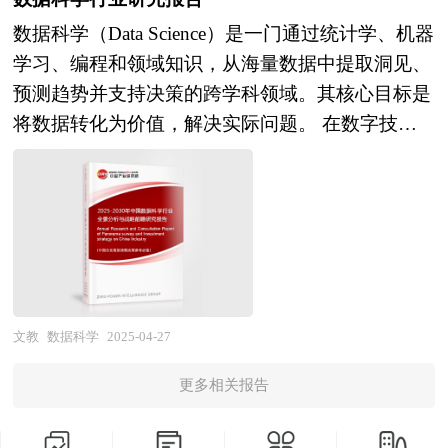
性报告。以阐述对工程设计行业的理论认识为主要
中心、全国商业信息中心、中国经济景气监测中
式、规避项目风险、保障收益回报； 友好企业合
人们日常生活中不可或缺的智能设备。 作为中研
内容，重在工程设计行业本质及规律性认识的研
数据科学（Data Science）是一门通过统计学、机器
心、中国行业研究网、全国及海外多种相关报刊杂
作——行业规范格式、互利的实施方案、谨慎的市
普华产业咨询团队的核心成员，我们基于对全球增
究。工程设计行业研究报告持续提供高价值服务，
学习、编程和领域知识，从海量数据中提取洞见、
志的基础信息以及专业研究单位等公布和提供的大
场评估； 项目评比——专家完全版格式、严密的
强现实（AR）产业变革趋势的深度跟踪，结合北
是企业了解各行业当前最新发展动向、把握市场机
预测趋势并支持决策的跨学科领域。其核心目标是
量资料。对我国营销咨询服务行业作了详尽深入的
实施计划、精确的收益评估。 商业计划书
美地区技术创新生态与消费市场需求，正式发布
会、做出正确投资和明确企业发展方向不可多得的
将数据转化为价值，解决实际问题。 在数字技术
分析，是企业进行市场研究工作时不可或缺的重要
（Business Plan）是公司、企业或项目单位为了达
《2025-2030年北美轻量化AR眼镜行业竞争格局与
精品资料。 本研究咨询报告由中研普华咨询公司
深刻重构全球经济格局的当下，数据科学作为驱动
参考资料，同时也可作为金融机构进行信贷分析、
到招商融资和其它发展目标之目的，在经过前期对
发展前景预测研究报告》。本报告旨在为行业参与
领衔撰写，在大量周密的市场调研基础上，主要依
产业智能化转型的核心引擎，已成为国家战略竞争
证券分析、投资分析等研究工作时的参考依据。
项目科学地调研、分析、搜集与整理有关资料的基
者构建系统性认知框架，聚焦轻量化技术突破、应
据了国家统计局、国家商务部、国家发改委、国务
与企业创新突围的关键领域。中研普华产业研究院
础上，根据一定的格式和内容的具体要求而编辑整
用场景迭代与产业生态重构三大核心维度，探索
院发展研究中心、中国工程设计行业协会、中研普
基于二十余年产业咨询积淀，以「市场调研-战略
理的一个向投资商及其他相关人员全面展示公司和
AR眼镜从技术载体向泛在交互入口演进的关键路
华产业研究院、全国及海外多种相关报刊杂志以及
规划-投资决策」三位一体的方法论框架，聚焦中
项目目前状况、未来发展潜力的书面材料。商业计
径。 当前，北美作为全球AR产业创新策源地，正
专业研究机构公布和提供的大量资料，对中国国家
国数据科学行业的底层逻辑与发展脉络，系统梳理
划书是包括项目筹融资、战略规划等经营活动的蓝
引领轻量化AR眼镜向微型化、智能化与场景泛在
“十四五”经济和社会运行和成果进行分析、产业链
行业全貌，旨在为决策者提供兼具战略高度与实践
文教
数据科学
2025-04-27
图与指南，也是企业的行动纲领和执行方案。 商
化方向加速突破。本报告摒弃传统数据堆砌式分
上下游行业发展状况、行业供需形势、进出口等进
深度的行动指南。 本报告以「技术变革-政策赋能-
业计划书是一份全方位描述企业发展的文件，是企
析，转而通过技术路线解构、产业链价值迁移规律
更多相关报告
行了深入研究，并重点分析了中国工程设计行业发
场景落地」三元动力模型为分析主线，突破传统行
业经营者素质的体现，是企业拥有良好融资能力、
以及用户体验变革逻辑，揭示光学显示模组、传感
展状况和特点，以及“十四五”中国工程设计行业将
业研究的静态视角，首次提出「数据科学价值链生
实现跨式发展的重要条件之一。一份好的商业计划
器融合算法与新型材料工艺的协同创新如何重塑产