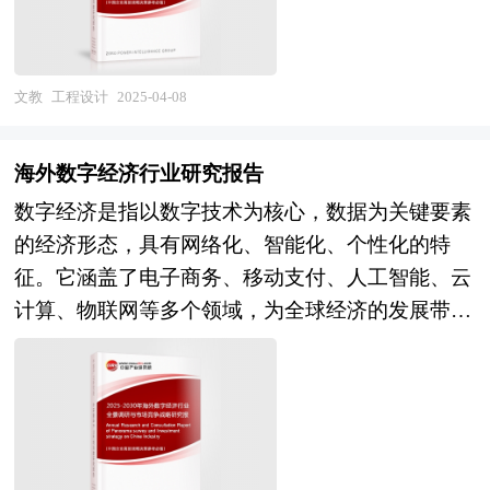
能；三是治理体系从被动适应转向主动引领，数据
的市场规模持续扩大。根据中研普华研究院的数
要素流通规则与伦理安全框架加速构建。这些变革
据，工程设计市场总计规模已超过5000亿元，并且
既孕育着万亿级市场机遇，也对企业战略布局、政
预计在未来几年内将继续保持稳健增长。这一增长
策协同机制、生态共建能力提出全新挑战。 本报
文教
工程设计
2025-04-08
主要得益于道路、桥梁、排水等基础设施设计需求
告依托中研普华独有的"产业生态全景分析模型"，
的不断增加，以及国家对交通、水利、电力等基础
通过技术成熟度曲线、价值链重构图谱、政策响应
海外数字经济行业研究报告
设施投资的持续加大。 然而，行业竞争日益激
矩阵等工具，重点聚焦四大研究维度：核心技术突
数字经济是指以数字技术为核心，数据为关键要素
烈，大型国有企业凭借资金实力和技术积累占据主
破路径、垂直行业渗透机理、区域创新集群效应、
的经济形态，具有网络化、智能化、个性化的特
导地位，中小型私营企业则通过灵活的服务策略和
全球化竞争格局演变。研究团队深度访谈百余家产
征。它涵盖了电子商务、移动支付、人工智能、云
地域化经营在特定领域或区域内形成自己的竞争优
业链上下游企业，覆盖芯片设计、算法开发、平台
计算、物联网等多个领域，为全球经济的发展带来
势。 随着“双碳”战略目标的推进，工程设计行业也
运营、终端应用等关键环节，结合十五五期间国家
了巨大的变革。 数字经济在全球范围内蓬勃发
在积极响应绿色发展要求。例如，宁波工程公司在
数字中国建设顶层设计，为行业参与者提供战略决
展，成为推动全球经济变革的重要力量。各国政府
生物质与煤共气化工业试验中取得了成功，开发了
策坐标系。 作为中国产业咨询领域的标杆机构，
纷纷加大对数字经济的扶持力度，制定数字经济战
一系列可再生原料气化制绿色燃料和化学品的全流
中研普华始终秉持"技术洞察与商业落地双轮驱
略，推动区域间的数字经济合作。数字经济的快速
程技术，为现有煤气化装置降碳减碳开辟了新途
动"的研究理念。本报告不仅构建覆盖数字基建、
发展不仅提升了全要素生产率，还优化了资源配置
径。此外，国家及地方相继出台了一系列配套政策