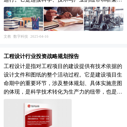
构建国家未来数字经济的基础力量。 在全球新一
轮科技革命与产业变革交织的背景下，中国数字科
技行业正经历从技术迭代到生态重构的深刻转型。
作为支撑数字经济高质量发展的核心引擎，数字科
文教
数字科技
2025-04-16
技在人工智能、区块链、云计算、量子计算等领域
的突破性进展，不仅重塑着传统产业价值链，更催
工程设计行业投资战略规划报告
生出元宇宙、Web3.0、工业互联网等新兴业态。本
工程设计是指对工程项目的建设提供有技术依据的
报告基于中研普华在产业咨询领域二十余年的方法
设计文件和图纸的整个活动过程。它是建设项目生
论沉淀，以"十四五"收官与"十五五"规划衔接期为
命期中的重要环节，涉及整体规划、具体实施意图
观测窗口，系统解构中国数字科技行业的发展逻辑
的体现，是科学技术转化为生产力的纽带，也是处
与未来图景。 当前，行业面临三重范式跃迁：一
理技术与经济关系的关键性环节。工程设计包括总
是技术融合从单点突破转向系统集成，多学科交叉
图、工艺设备、建筑、结构、动力、储运、自动控
推动底层架构创新；二是应用场景从消费互联网向
制、技术经济等工作。 近年来，随着中国经济的
产业互联网纵深渗透，数实融合成为经济增长新动
持续增长和城市化进程的加速推进，工程设计行业