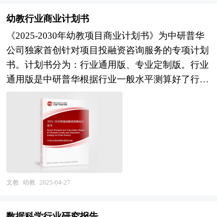
跟进相关规划的制定和研究工作，为工程设计行业
营销咨询服务行业的国内外发展概况、行业的发展
台”的首批成果输出，后续将持续通过动态数据库
对单一，主要充当一块可增强现实的显示屏。但随
规划指导目标和工程设计发展方向提供有建设性的
环境、市场分析（市场规模、市场结构、市场特点
幼教行业商业计划书
更新、政策预警系统、战略沙盘推演等增值服务，
着生成式AI技术的快速发展，AR眼镜的功能也在
建议，为工程设计行业发展提供准确的市场分析内
等）、竞争分析（行业集中度、竞争格局、竞争组
《2025-2030年幼教项目商业计划书》为中研普华
赋能客户构建可持续的海外数字竞争力。
不断丰富，支持AI语音助手、手势识别或实时翻译
容和研究成果。 中研普华通过对工程设计行业长
群、竞争因素等）、产品价格分析、用户分析、替
公司独家首创针对项目投融资咨询服务的专项计划
等智能功能。 AR眼镜的发展趋势是向轻量化、高
期跟踪监测，分析工程设计行业需求、供给、经营
代品和互补品分析、行业主导驱动因素、行业渠道
书。计划书分为：行业通用版、专业定制版。行业
集成度方向发展。光学技术、显示屏技术和电池技
特性、获取能力、产业链和价值链等多方面的内
分析、行业赢利能力、行业成长性、行业偿债能
通用版是中研普华根据行业一般水平测算好了行业
术的进步使得AR眼镜更加轻薄，佩戴体验更好。
容，整合行业、市场、企业、用户等多层面数据和
力、行业营运能力、营销咨询服务行业重点企业分
指标数据，作为行业通用的模板计划书，企业可以
此外，AI技术的加入使得AR眼镜的智能交互能力
信息资源，为客户提供深度的工程设计行业研究报
析、子行业分析、区域市场分析、行业风险分析、
自行补充单位信息，稍做调整就可以作为项目计划
大幅提升，能够实时提供翻译、导航等服务。未
告，以专业的研究方法帮助客户深入的了解工程设
行业发展前景预测及相关的经营、投资建议等。报
书使用。我们也可以根据企业具体项目要求专项编
来，AR眼镜不仅会在消费市场得到广泛应用，还
计行业，发现投资价值和投资机会，规避经营风
告研究框架全面、严谨，分析内容客观、公正、系
写专业定制版，并根据详细要求合理报价，为企业
将在工业维修、医疗培训等B端场景落地。 预计未
险，提高管理和运营能力。工程设计行业报告是从
统，真实准确地反映了我国营销咨询服务行业的市
项目立项、上马、融资提供全程指引服务。 本计
来几年内，AR眼镜市场将迎来爆发式增长。全球
事工程设计行业投资之前，对工程设计行业各种相
场发展现状和未来发展趋势。 本研究咨询报告由
划书主要有以下几大用途： 审批国家资金——国
AR眼镜出货量预计在未来5年内将达到3000万副，
关因素进行具体调查、研究、分析，评估项目可行
中研普华咨询公司领衔撰写，在大量周密的市场调
家规范格式、关注产业发展、侧重社会影响； 吸
文教
幼教
2025-04-27
中国市场尤其强劲，因为国内供应链体系完善且市
性、效果效益程度，提出建设性意见建议对策等，
研基础上，主要依据了国家统计局、国家商务部、
引外商投资——国际规范格式、遵从外资政策、确
场接受度快速提升。随着技术的不断进步和成本的
是工程设计行业投资决策者和主管机关审批的研究
国家发改委、国家经济信息中心、国务院发展研究
保外商利益； 吸引风险投资——金融业规范格
逐渐下降，AR眼镜的普及率将会大幅提升，成为
数据科学行业研究报告