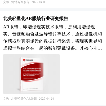
精准有效的营销策略的需求愈发迫切，这为营销咨
文教
营销咨询服务
2025-04-03
异化监管框架下企业合规运营的弹性边界；三是新
建议单独的提出与审议，“十四五”规划的建议与
询服务行业的发展提供了广阔的市场空间。一方
兴市场数字化跃迁过程中基础设施缺口与产业机遇
2035年远景目标的建议一并被提出，足见“十四
面，企业自身在营销资源有限的情况下，难以全面
的辩证关系。研究团队依托中研普华自主研发的产
北美轻量化AR眼镜行业研究报告
五”规划不仅是过往五年规划的延续，还将进一步
掌握复杂的市场动态和先进的营销理念，需要借助
业诊断工具链，结合十五五规划方法论中的动态情
AR眼镜，即增强现实技术眼镜，是利用增强现
擘画未来15年乃至30年经济发展的新蓝图。 五年
专业的营销咨询机构来弥补自身的不足；另一方
景推演机制，对东南亚制造智能化、中东数字主权
实、音视频融合及波导镜片等技术，通过摄像机和
规划是国家对经济社会发展的顶层设计，也是一种
面，数字化技术的飞速发展为营销咨询服务带来了
建设、拉美普惠金融深化等特色赛道进行机理剖
传感器对真实场景的数据进行采集，将现实世界和
纲领性文件。目前中国也是世界上编制五年规划
新的机遇，大数据分析、人工智能等技术能够帮助
析。 在结构设计上，报告创新采用“区域生态图谱
虚拟世界结合在一起的智能穿戴设备。其核心功能
（计划）最多的国家。“十四五”时期是我国经济社
企业更精准地洞察消费者行为，从而制定更具针对
+垂直领域穿透”双轮架构，既涵盖北美数字贸易规
包括显示、感知、处理与通信。AR眼镜通过虚拟
会发展的重要历史性窗口期，是全面完成小康社会
性的营销方案。同时，随着全球经济一体化的推
则话语权演变、欧盟数据治理范式输出等顶层博
图像叠加到真实场景中，为用户提供沉浸式体验和
建设战略目标，向全面实现社会主义现代化迈进承
进，企业面临着来自国内外的多重竞争压力，营销
弈，亦深入解析智能工厂出海、跨境支付枢纽建设
信息交互功能。 目前，AR眼镜市场正处于快速发
上启下的关键时期，做好“十四五”规划编制工作意
咨询服务能够帮助企业更好地适应不同市场环境，
等23个细分场景的落地逻辑。通过整合全球60余个
展阶段，各路资本纷纷入局，技术革新与市场需求
义重大、影响深远。中研普华产业研究院在对“十
拓展业务版图。此外，行业内的专业人才培养和机
自贸区的政策试验样本，本研究系统提炼数字经济
深度融合，AR眼镜加速进入大众消费市场。行业
四五”以来社会经济发展形势和政策带动的发展成
构间的竞争合作也不断推动着营销咨询服务的质量
海外拓展的“风险识别-价值捕获-生态共建”实施路
人士普遍认为，AI眼镜最终会与AR结合，而AR眼
果作进一步研究，对“十四五”时期工程设计行业发
提升和创新发展，使其能够更好地满足企业多样化
径，为不同发展阶段的企业提供定制化解决方案矩
镜也会AI化，预计AR眼镜行业将在两三年内进入
展的问题和难题做深入分析，并从2020年开始全面
文教
北美轻量化AR眼镜
2025-04-24
的需求。 营销咨询服务行业研究报告主要分析了
阵。 本报告作为中研普华“全球数字经济监测平
全面爆发期。然而，目前市场上的AR眼镜功能相