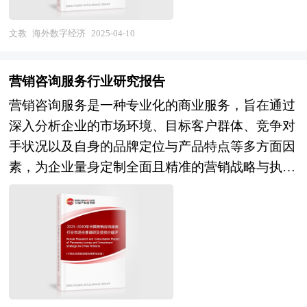
核心器件、软件服务、场景应用的全产业链分析框
效率，增强了企业的市场竞争力。 数字经济将继
文件，推动工程设计行业的高质量发展，提升建设
架，更独创"技术-市场-政策"三角验证体系，帮助
续推动全球经济变革，重塑传统产业并催生新业
文教
海外数字经济
2025-04-10
工程品质，引导创意发挥、推动产业升级和提升城
投资者穿透概念迷雾，精准识别自动驾驶城市算力
态。随着科技的飞速发展，数字经济将成为全球经
市品质。 总体来看，工程设计行业的前景较为乐
网络、AI原生应用开发平台、隐私计算商业化落地
济的核心驱动力，各国将继续探索数字化转型之
观。尽管市场竞争激烈，但随着国家对基础设施投
营销咨询服务行业研究报告
等价值投资锚点。
路，以期在新的经济格局中抢占先机。 作为中研
资的持续加大和绿色发展目标的推进，行业有望继
营销咨询服务是一种专业化的商业服务，旨在通过
普华产业咨询团队的核心研究成果，《2025-2030
续保持稳健增长。特别是在“双碳”战略目标的推动
深入分析企业的市场环境、目标客户群体、竞争对
年海外数字经济行业全景调研与市场竞争战略研究
下，工程设计行业将迎来更多的创新和发展机会
手状况以及自身的品牌定位与产品特点等多方面因
报告》立足于全球产业变革浪潮，以前瞻性视角构
未来30年的经济社会发展将历经两个阶段：第一个
素，为企业量身定制全面且精准的营销战略与执行
建数字经济跨域发展评估框架。本研究以市场调研
阶段，到2035年基本实现社会主义现代化；第二个
方案。它涵盖了市场调研、品牌策划、广告创意、
方法论为基础，融合项目可行性研究的系统性思
阶段，到本世纪中叶把我国建成富强民主文明和谐
渠道优化、客户关系管理等多个领域，帮助企业提
维，旨在为出海企业、投资机构及政策制定者提供
美丽的社会主义现代化强国。作为迈进新时代的第
升品牌知名度、扩大市场份额、增强客户忠诚度以
穿透区域壁垒的战略地图。 报告突破传统国别研
一个五年规划，“十四五”规划将开启未来30年经济
及提高营销投资回报率，从而在激烈的市场竞争中
究范式，首创“技术迭代-政策协同-生态重构”三维
社会发展的新征程。“十四五”规划是迈进新时代的
脱颖而出，实现可持续的业务增长。 随着市场竞
分析模型，重点解剖三大核心命题：一是新一代数
第一个五年规划，是未来30年中国经济发展的新起
争的日益激烈和消费者需求的不断变化，企业对于
字技术集群如何重构全球价值链分工体系；二是差
点。本次十九届五中全会上，不同于以往五年规划