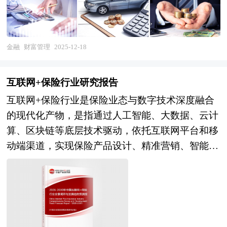
平台等多元主体，是连接居民财富增长与实体经济
融资需求的桥梁，更是金融供给侧结构性改革与现
代金融体系建设的战略制高点，其发展质量直接关
金融
财富管理
2025-12-18
系到金融强国战略的实施成效与人民美好生活的实
现程度。 当前，我国财富管理行业已进入"需求多
互联网+保险行业研究报告
元化、供给差异化、科技深度化"三重变革叠加的
互联网+保险行业是保险业态与数字技术深度融合
新阶段。市场层面，居民财富持续积累，高净值人
的现代化产物，是指通过人工智能、大数据、云计
群结构趋于年轻化、知识化与多元化，对财富传
算、区块链等底层技术驱动，依托互联网平台和移
承、税务筹划、养老保障、ESG投资等全生命周
动端渠道，实现保险产品设计、精准营销、智能核
期、一站式解决方案需求日益迫切，"卖方销售"模
保、线上理赔及客户全生命周期管理的全流程数字
式难以为继。机构层面，商业银行凭借客户基础与
化运营新模式。这一创新范式不仅重构了传统保
渠道优势占据主导地位，证券公司依托投研能力加
险"重线下、重渠道、重销售"的价值链条，更推动
速崛起，信托与保险资管机构在回归本源中寻求转
行业从单一风险保障向"保险+服务+生态"的综合解
型，第三方财富管理机构在合规压力下面临深度洗
决方案转型，构建起开放、透明、普惠的新型保险
牌。技术层面，人工智能、大数据分析、区块链等