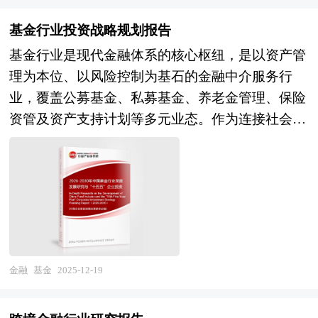
兴等类型项目规划经验。 中研普华28年的产业研
国及海外相关报刊杂志的基础信息以及互联网+保
竞争力，以及行业的投资分析和趋势预测等等。报
管框架持续完善以及全球地缘政治风险上升，金融
究服务经验，形成了独特的产业研究及战略投资一
基金行业投资战略规划报告
险行业研究单位等公布和提供的大量资料。报告对
告还综合了财富管理行业的整体发展动态，对行业
服务行业正经历从规模扩张向质量提升、从单一产
体化服务体系，涉及8000多个细分行业，积累了数
基金行业是现代金融体系的核心枢纽，是以资产管
我国互联网+保险行业的供需状况、发展现状、子
在产品方面提供了参考建议和具体解决办法。报告
品向平台生态、从国内布局向全球配置的系统性跃
十万份行业研究报告数据库、服务了20多万家企事
理为本位、以风险控制为基石的金融中介服务行
行业发展变化等进行了分析，重点分析了国内外互
对于财富管理产品生产企业、经销商、行业管理部
迁，其发展质量直接关系到国家金融稳定、产业链
业单位，现已成为中国最具影响力的产业研究咨询
业，覆盖公募基金、私募基金、养老金管理、保险
联网+保险行业的发展现状、如何面对行业的发展
门以及拟进入该行业的投资者具有重要的参考价
供应链安全以及国际资本竞争力，是构建金融强
综合服务机构。集团下属研究院的产业研究报告在
资管及资产支持计划等多元业态。作为连接社会资
挑战、行业的发展建议、行业竞争力，以及行业的
值，对于研究我国财富管理行业发展规律、提高企
国、推动中国式现代化的战略基石。 随着国际经
大量周密的市场调研基础上，主要依据了国家统计
本与实体经济的关键桥梁，基金行业不仅承载着居
投资分析和趋势预测等等。报告还综合了互联网
业的运营效率、促进企业的发展壮大有学术和实践
济一体化的步伐加快，企业竞争日趋激烈，企业要
局、国家商务部、国家市场监督管理总局、国家发
民财富保值增值、机构资产配置优化的功能使命，
+保险行业的整体发展动态，对行业在产品方面提
的双重意义。
在激烈的国际竞争中求得生存与发展，资本扩张无
改委、国家经济信息中心、国务院发展研究中心、
更是推动科技创新、产业升级与绿色转型的重要资
供了参考建议和具体解决办法。报告对于互联网
疑十分必要。在快速的资本积聚中，企业兼并重组
国家海关总署、中国经济景气监测中心、中国行业
本引擎。当前，中国基金行业已形成全球领先的市
+保险产品生产企业、经销商、行业管理部门以及
是一条可选择的道路。在国际化的企业兼并重组趋
研究网、国内外相关报刊杂志的基础信息以及基金
场体量，开放式公募基金规模位居亚洲首位、世界
拟进入该行业的投资者具有重要的参考价值，对于
势下，如何借企业兼并重组的东风，打造我国企业
专业研究单位等公布和提供的大量资料。对我国基
前列，私募基金数量与管理规模均达到世界级水
研究我国互联网+保险行业发展规律、提高企业的
的航空母舰显得尤为重要。企业兼并重组对我国企
金的行业现状、市场各类经营指标的情况、重点企
平，外资机构参与度持续提升，行业整体正处于从
运营效率、促进企业的发展壮大有学术和实践的双
金融
基金
2025-12-19
业明晰产权，完善企业的治理结构及建立现代企业
业状况、区域市场发展情况等内容进行详细的阐述
规模扩张迈向质量提升的战略转型关键期。 未来
重意义。
制度也意义重大。 并购重组是结构调整、提高行
和深入的分析，着重对基金业务的发展进行详尽深
30年的经济社会发展将历经两个阶段：第一个阶