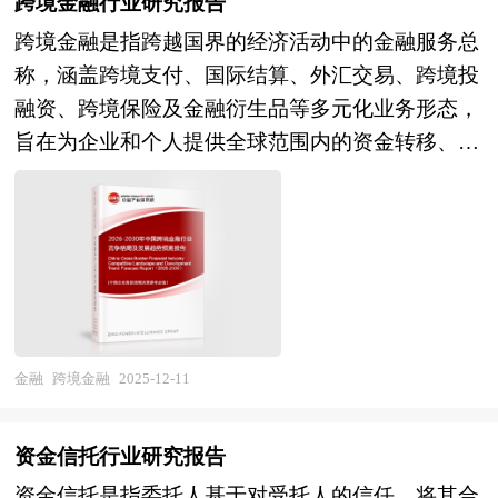
业整体素质的重要手段，尤其在产业发展到规模竞
跨境金融行业研究报告
入的分析，并根据基金行业的政策经济发展环境对
段，到2035年基本实现社会主义现代化；第二个阶
争的当下。从并购涉及的行业来看，新兴行业的加
跨境金融是指跨越国界的经济活动中的金融服务总
基金行业潜在的风险和防范建议进行分析。
段，到本世纪中叶把我国建成富强民主文明和谐美
入凸显当前的经济转型轨迹。随着新兴行业对传统
称，涵盖跨境支付、国际结算、外汇交易、跨境投
《2026年版基金产业规划专项研究报告》由中研产
丽的社会主义现代化强国。科学编制“十五五”规
行业的渗透、新兴行业在经济结构中所占的比重越
融资、跨境保险及金融衍生品等多元化业务形态，
业规划院领衔制作，精英专家团队在上千个重大项
划，对持续推进经济社会高质量发展、有效应对国
来越大，新兴产业将逐步取代煤炭、钢铁、水泥、
旨在为企业和个人提供全球范围内的资金转移、资
目积累了宝贵经验，为项目成功落地保驾护航。中
内外复杂多变形势、满足人民群众日益增长的美好
化工这些传统行业，成为经济发展的主要驱动力
产配置与风险管理解决方案。这一产业向上承接外
研产业规划院率先在业内提出“全流程一体化”综合
生活需要意义重大，是党和国家治国理政、引领发
量。 中研普华发布《2025-2030年金融服务行业并
汇管理政策与国际贸易规则，向下延伸至跨境电
解决方案，提供从前期拿地策划、定位策划、概念
展方向的重要举措。 五年规划是国家对经济社会
购重组机会及投融资战略研究咨询报告》由资深专
商、服务贸易、直接投资等实体经济场景，既是连
规划、空间规划、总体规划、城市设计、建筑设
发展的顶层设计，也是一种纲领性文件。目前中国
家和研究人员通过周密的市场调研，依据国家统计
接国内外金融市场的战略枢纽，更是推动"双循
计、景观设计、IP设计、商业模式设计、招商、投
也是世界上编制五年规划（计划）最多的国家。中
局、政府部门机构发布的最新权威数据，并对多位
环"新发展格局、服务高水平对外开放的关键基础
资、运营等一系列咨询服务。
研普华产业研究院在对未来“十五五”时期社会经济
业内资深专家进行深入访谈的基础上，通过相关市
设施。在全球经济一体化加速与数字经济深度渗透
发展形势和政策带动的发展目标作进一步研究研
场研究的工具、理论和模型撰写而成。本报告主要
的双重驱动下，跨境金融正从传统的结算通道功能
金融
跨境金融
2025-12-11
判，并从2025年上半年开始全面跟进相关规划的制
分析了国内企业并购重组政策及规模、上市公司并
向"支付+融资+风控+数据"四位一体的生态化服务
定和研究工作，为基金行业规划指导目标和基金发
购重组与操作策略、金融服务行业兼并重组动因、
体系转型，其战略价值从单纯的交易便利支撑提升
展方向提供有建设性的建议，为基金行业发展提供
资金信托行业研究报告
金融服务企业兼并重组风险及对策建议，最后对金
为重塑全球资本配置效率、保障产业链供应链安全
准确的市场分析内容和研究成果。 中研普华通过
资金信托是指委托人基于对受托人的信任，将其合