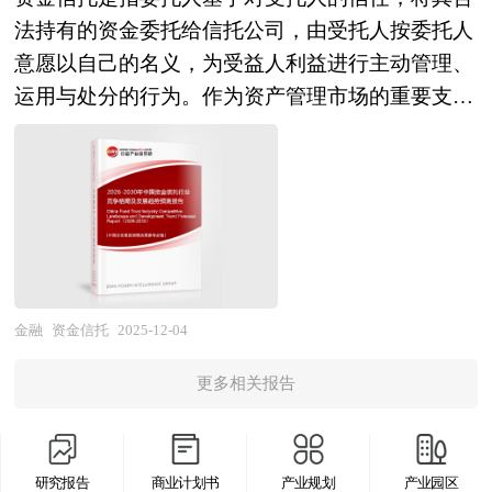
融服务企业海外并购风险及策略、融资渠道选择提
的核心支柱。 当前中国跨境金融行业正处于政策
对基金行业长期跟踪监测，分析基金行业需求、供
法持有的资金委托给信托公司，由受托人按委托人
出相关建议，是企业了解行业并购重组发展动态，
红利释放、技术革命深化与市场需求升级三重共振
给、经营特性、获取能力、产业链和价值链等多方
意愿以自己的名义，为受益人利益进行主动管理、
把握市场机会，正确制定企业发展战略的必备参考
的黄金发展期。从政策环境看，以自贸区"自由贸
面的内容，整合行业、市场、企业、用户等多层面
运用与处分的行为。作为资产管理市场的重要支柱
工具，极具参考价值！
易账户"体系为代表的制度型开放持续深化，RCEP
数据和信息资源，为客户提供深度的基金行业研究
与金融体系服务实体、链接居民财富管理的关键桥
等区域协定落地推动跨境资本流动便利化，
报告，以专业的研究方法帮助客户深入的了解基金
梁，资金信托不仅承担着为企业项目提供融资支
QFLP/QDII等创新工具为境内外双向投资开辟新路
行业，发现投资价值和投资机会，规避经营风险，
持、为社会资本对接产业投资的核心功能，更在信
径，制度型开放已从区域试点走向全国推广。从市
提高管理和运营能力。基金行业报告是从事基金行
托业"去通道、去嵌套、促转型"的监管导向下，逐
场格局看，行业呈现"银行机构主导、金融科技公
业投资之前，对基金行业各种相关因素进行具体调
步回归本源，演变为以专业能力驱动、以风险控制
司崛起、科技巨头跨界"的多元竞合态势：传统商
查、研究、分析，评估项目可行性、效果效益程
为本、以客户需求为中心的资产管理机构。在"十
业银行依托全球清算网络与合规能力稳固基本盘；
度，提出建设性意见建议对策等，是基金行业投资
五五"时期深化金融供给侧结构性改革、推动财富
金融
资金信托
2025-12-04
第三方支付平台与金融科技企业凭借敏捷的技术迭
决策者和主管机关审批的研究性报告。以阐述对基
管理行业高质量发展的宏观背景下，资金信托的战
代与场景嵌入能力，在跨境电商收款、智能汇率管
金行业的理论认识为主要内容，重在基金行业本质
更多相关报告
略价值已从单纯的融资工具，转向服务实体经济、
理等细分领域快速突围；部分科技巨头通过"支付
及规律性认识的研究。基金行业研究报告持续提供
优化社会融资结构、满足居民多元化金融需求的综
+物流+金融"生态闭环构建，重塑中小企业跨境服
高价值服务，是企业了解各行业当前最新发展动
合性金融服务平台，其发展质量直接关系到信托行
务体验。从技术应用看，数字化、智能化转型已从
向、把握市场机会、做出正确投资和明确企业发展
研究报告
商业计划书
产业规划
产业园区
业稳健转型与社会财富的安全增值。 当前，中国