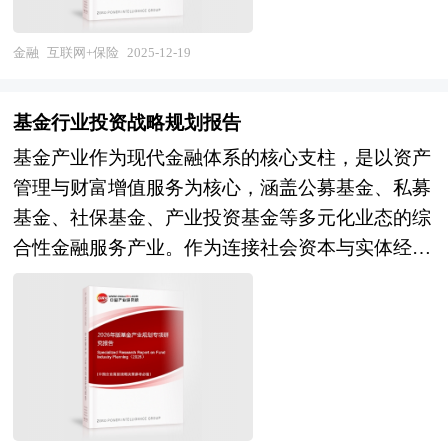
服务体系。 当前，中国互联网保险行业正处于从
技术深度应用于客户画像、智能投顾、风险管理与
高速增长向高质量发展的关键转型窗口期。市场格
合规科技，数字化转型从"战术工具"升级为"战略
金融
互联网+保险
2025-12-19
局呈现多元化竞合态势，传统保险公司加速数字化
能力"。 展望未来，财富管理行业将呈现"三化融
布局，互联网巨头依托场景优势深度切入，专业中
合"的演进趋势。一是服务智能化与个性化，AI驱
基金行业投资战略规划报告
介平台崛起成为核心渠道，其用户占比已跃居行业
动的智能投顾将从标准化配置走向动态化、场景化
基金产业作为现代金融体系的核心支柱，是以资产
前列。核心消费群体代际更迭显著，互联网原住民
定制，基于客户人生大事（教育、置业、养老）
管理与财富增值服务为核心，涵盖公募基金、私募
成为购险主力，其碎片化、个性化、便捷化的需求
的"触发式"财富规划成为服务标配，数字员工与真
基金、社保基金、产业投资基金等多元化业态的综
特征倒逼产品创新与体验升级。监管体系日臻完
人顾问的"人机协同"模式重塑服务价值链；二是投
合性金融服务产业。作为连接社会资本与实体经济
善，从渠道治理到产品设计、从数据安全到消费者
资理念可持续化，ESG投资、社会责任投资
的关键枢纽，基金产业不仅是推动直接融资比重提
权益保护形成全方位规范框架，行业合规经营基础
（SRI）从边缘走向主流，财富管理机构需构建涵
升、优化金融资源配置的战略载体，更是服务居民
持续夯实。同时，针对下沉市场、银发群体、新市
盖绿色产业、新能源、碳中和等领域的ESG产品谱
财富管理需求、支持国家重大战略实施、促进产业
民等普惠保险需求加速线上释放，场景化、定制化
系，满足客户对可持续发展的价值诉求，同时应对
结构升级的重要引擎。在"十五五"时期，随着中国
的短期险、健康险、养老险产品矩阵不断丰富。
国际可持续信息披露标准趋同挑战；三是商业模式
经济从高速增长迈向高质量发展、资本市场改革持
展望未来，技术赋能将贯穿保险价值链各环节，驱
生态化，开放式财富管理平台通过API接口整合银
续深化以及居民资产配置意识系统性觉醒，基金产
动行业进入智能化深水区。基于物联网与行为数据
行、证券、保险、信托、法律、税务等跨领域资