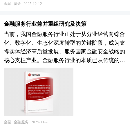
业已从传统的通道业务驱动模式，演进为融合金融
金融
基金
2025-12-12
的动态定价模型将重塑风险评估逻辑，AI驱动的智
源，构建"财富管理+"生活场景生态，实现从单一
科技、ESG投资、资产配置与风险管理的现代化资
能客服与理赔系统显著提升运营效率，区块链技术
产品销售向"资产负债匹配+风险保障+身份规划"综
产管理生态，其发展质量直接关系到国家金融安
赋能保单存证与反欺诈能力，监管科技应用则强化
金融服务行业兼并重组研究及决策
合解决方案转型。金融科技整合进一步加深，机构
全、资本市场成熟度与经济社会协调发展的战略成
合规管理效能。产品层面，场景化创新将向更细分
与科技平台从"合作"走向"共生"，数据资产化能力
当前，我国金融服务行业正处于从分业经营向综合
效。 产业规划一般包括产业发展现状、产业特征
的垂直领域延伸，与电商、出行、医疗、养老等生
成为核心竞争壁垒。 本研究咨询报告由中研普华
化、数字化、生态化深度转型的关键阶段，成为支
分析、产业发展目标和发展定位、产业发展重点方
态深度融合，形成"风险保障+服务资源"的一体化
咨询公司领衔撰写，在大量周密的市场调研基础
撑实体经济高质量发展、服务国家金融安全战略的
向、产业空间引导和产业发展政策等。随着中国对
解决方案。服务层面，客户经营从单次交易转向长
上，主要依据了国家统计局、国家商务部、国家发
核心支柱产业。金融服务行业的本质已从传统的存
外开放程度的深化，经济全球化和区域化对产业发
期陪伴，智能投顾、健康干预、风险减量管理等增
改委、国家经济信息中心、国务院发展研究中心、
贷汇、投融资、保险保障等基础功能，演变为以数
展的影响显著增强，产业间的竞争层次和深度也发
值服务成为差异化竞争关键，线上线下融合
国家海关总署、全国商业信息中心、中国经济景气
据要素为驱动、以科技赋能为手段、以风险管理为
生了变化。因此，科学预测产业发展趋势和空间变
（O2O）的全渠道服务体系日趋成熟。 本研究咨
监测中心、中国行业研究网、全国及海外相关报刊
底线，涵盖银行、证券、保险、资管、支付、金融
化态势，对产业发展和规划具有重要的意义。中研
询报告由中研普华咨询公司领衔撰写，在大量周密
杂志的基础信息以及财富管理行业研究单位等公布
科技等多元业态的复合型现代金融服务生态。其核
普华拥有28年的产业规划、细分市场研究及大量项
的市场调研基础上，主要依据了国家统计局、国家
和提供的大量资料。报告对我国财富管理行业的供
心价值在于通过高效的资源配置、精准的风险定价
目运作经验，业务覆盖全球。累积300多个产业园
商务部、国家发改委、国家经济信息中心、国务院
需状况、发展现状、子行业发展变化等进行了分
与深度的产融协同，为实体企业、居民部门及政府
区规划落地项目案例，拥有丰富的产业园区、特色
发展研究中心、国家海关总署、全国商业信息中
析，重点分析了国内外财富管理行业的发展现状、
提供全生命周期、全场景覆盖的综合解决方案。随
金融
金融服务
2025-11-28
小镇、田园综合体、文旅地产、智慧物流、乡村振
心、中国经济景气监测中心、中国行业研究网、全
如何面对行业的发展挑战、行业的发展建议、行业
着利率市场化改革深化、金融科技颠覆式创新、监