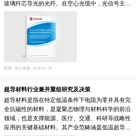
度。同时，行业标准化体系建设提速，安全伦理规
玻璃纤芯导光的光纤。在空心光缆中，光信号主要
子、海洋电子等高端装备电子自主化加速。在全球
定信号传输速度，低介电常数材料可提升高频电路
范与产业政策的完善将为市场健康发展提供制度保
在中央为空的微结构通道中传播，该通道被周围具
布局方向，国内市场大循环为主体、国内国际双循
效率；抗张强度与尺寸稳定性则关乎PCB在热循环
障。 本研究咨询报告由中研普华咨询公司领衔撰
有特定周期性排列的微孔玻璃结构所包围，形成一
环相互促进，电子信息企业出海从产品出口向技术
与机械振动中的可靠性。此外，电子布的钻孔性能
写，在大量周密的市场调研基础上，主要依据了国
种光子晶体光纤（PCF）的变体。这种设计通过光
输出、标准引领、本地运营升级；参与国际数字规
优化（如过烧处理技术）与织物结构创新（如无捻
家统计局、国家商务部、国家发改委、国家经济信
子带隙效应或反谐振效应，将光有效限制在空气芯
则制定，在开放合作与自主可控之间寻求平衡。
纱应用）进一步推动了PCB向高密度、微型化方向
息中心、国务院发展研究中心、国家海关总署、全
中传输，从而突破了传统玻璃介质对光速、损耗和
本研究咨询报告由中研普华咨询公司领衔撰写，在
发展。 随着5G通信、人工智能与新能源汽车等产
国商业信息中心、中国经济景气监测中心、中国行
非线性效应的物理限制。 由于光在空气中的折射
大量周密的市场调研基础上，主要依据了国家统计
业的崛起，电子布正从传统绝缘基材向功能性材料
业研究网、全国及海外相关报刊杂志的基础信息以
率远低于石英玻璃，光信号在空心光缆中的传播速
机电
空心光缆
2026-02-28
局、国家商务部、国家发改委、国家经济信息中
演进。低介电、低膨胀及超低损耗电子布的需求持
及机器人行业研究单位等公布和提供的大量资料。
度更接近真空光速，显著降低了传输时延，理论双
心、国务院发展研究中心、国家海关总署、全国商
续增长，而中国企业在高端电子布领域的技术突破
报告对我国机器人行业的供需状况、发展现状、子
向时延可从传统光纤的约5μs/km降至3.46μs/km，
业信息中心、中国经济景气监测中心、中国行业研
（如中材科技的低介电布）正逐步打破国外垄断，
超导材料行业兼并重组研究及决策
行业发展变化等进行了分析，重点分析了国内外机
提升传输效率达30%以上。同时，空心光缆具备超
究网、全国及海外相关报刊杂志的基础信息以及电
重塑全球电子材料产业格局。 本研究咨询报告由
超导材料是指在特定低温条件下电阻为零并具有完
器人行业的发展现状、如何面对行业的发展挑战、
低非线性效应，其非线性系数比传统光纤低3至4个
子信息行业研究单位等公布和提供的大量资料。报
中研普华咨询公司领衔撰写，在大量周密的市场调
全抗磁性的材料，是凝聚态物理与材料科学的前沿
行业的发展建议、行业竞争力，以及行业的投资分
数量级，使得高功率光信号传输时不易产生畸变或
告对我国电子信息行业的供需状况、发展现状、子
研基础上，主要依据了国家统计局、国家商务部、
领域，也是支撑能源、医疗、交通、科研等战略性
析和趋势预测等等。报告还综合了机器人行业的整
损伤，极大提升了系统的功率承载能力与传输稳定
行业发展变化等进行了分析，重点分析了国内外电
国家发改委、国家经济信息中心、国务院发展研究
应用的关键基础材料。其产业范畴涵盖低温超导材
体发展动态，对行业在产品方面提供了参考建议和
性。在损耗控制方面，当前实验室最先进的空心光
子信息行业的发展现状、如何面对行业的发展挑
中心、国家海关总署、全国商业信息中心、中国经