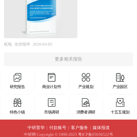
家或多家公司的全部资产与责任不需经过清算都转
大量周密的市场调研基础上，主要依据了国家统计
术也正经历从“规模化扩张”到“高质量迭代”的深刻
移为另一公司所有，而接受全部资产与责任的另一
局、国家商务部、国家发改委、国家经济信息中
变革。当前，在“双碳”目标引领下，我国光伏装机
公司仍然完全以自身名义继续运行。公司收购则是
心、国务院发展研究中心、全国商业信息中心、中
容量持续领跑世界，但随之而来的早期投运组件逐
指一家公司经由收购另一公司的股票或股份等方
国经济景气监测中心、中国行业研究网、全国及海
步进入退役周期，大规模报废潮预计将在2030年后
式，取得该另一公司的控制权或管理权。企业在并
外多种相关报刊杂志的基础信息以及专业研究单位
全面到来，废弃量或将达到年均百万吨级，如何实
机电
光伏组件
2026-03-05
购及资产重组活动中会涉及到诸多专业问题，比如
等公布和提供的大量资料。对我国空心光缆行业作
现组件的绿色回收与资源循环利用，已成为产业链
并购目标公司的选定，目标公司资产估值，并购重
了详尽深入的分析，是企业进行市场研究工作时不
更多相关报告
可持续发展的关键议题。 为此，工信部等六部门
组方式的选择、融资方式的选择，并购成本的控
可或缺的重要参考资料，同时也可作为金融机构进
于2026年联合发布《关于促进光伏组件综合利用的
制，并购的法律问题等等，面对这些问题，企业内
行信贷分析、证券分析、投资分析等研究工作时的
指导意见》，明确提出到2027年累计实现25万吨废
部因缺乏专业人才往往难以正确处理，因而必须委
参考依据。
研究报告
商业计划书
产业规划
产业园区
旧组件综合利用的目标，并推动建立涵盖绿色设
托专业的顾问机构协助。 本报告由中研普华咨询
计、高效拆解、材料再生与产品应用的全链条闭环
公司领衔撰写，在大量周密的市场调研基础上，主
体系。政策导向正倒逼企业在组件设计阶段就融入
要依据了国家统计局、国家海关总署、国家发改
特色小镇
市场调研
消费者调研
十五五规划
可回收理念，如采用易拆解胶膜、无铅焊带和可降
委、国家商务部、超导材料行业相关协会、中国行
解背板等环保材料，提升再生资源使用比例，同时
中研普华
|
付款账号
|
客户服务
|
媒体报道
业研究网等国家部门、行业协会、国内外相关报刊
推动物理法、化学法与热解法等回收技术的产业化
中研网
Copyright © 1998-2025 粤ICP备05036522号