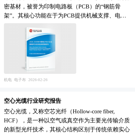
提升。与此同时，产业呈现明显的结构分化特征：
业的政策经济发展环境对建筑机器人行业潜在的风
演进方向，摩尔定律延续与超越并行，先进封装、
密基材，被誉为印制电路板（PCB）的“钢筋骨
工业机器人市场增速放缓但存量替换需求凸显，服
险和防范建议进行分析。最后提出研究者对建筑机
Chiplet、三维集成等技术缓解制程压力；第三代半
架”。其核心功能在于为PCB提供机械支撑、电气
务机器人赛道创新创业活跃但商业化落地仍需突
器人行业的研究观点，以供投资决策者参考。
导体、碳基电子、量子计算、光计算等后摩尔技术
绝缘及热稳定性保障，确保电路板在复杂电磁环境
破，人形机器人等前沿领域虽处于早期探索阶段，
从研发走向产业化；人工智能与电子信息全产业链
与动态应力下保持结构完整性与信号传输可靠性。
却已成为资本与技术布局的焦点。行业竞争格局正
融合，AI芯片、智能传感器、边缘智能设备成为新
从材料构成看，电子布采用单丝直径≤9微米的电子
从"外资主导"向"内外资竞合、国产替代加速"转
增长点。在产业组织方向，产业链供应链安全可控
级玻璃纤维纱，通过平纹、斜纹等织法形成不同密
变，头部企业通过垂直整合与生态构建构筑竞争壁
水平提升，国产替代从"可用"向"好用"跨越，本土
度与厚度的织物结构，再经硅烷偶联剂等表面处理
垒。未来，机器人行业将进入技术融合深化与场景
龙头企业在部分领域形成技术引领；产业垂直整合
增强与树脂的浸润性。其厚度范围覆盖极薄型
价值重塑的关键期。人工智能大模型的突破为机器
与水平分工动态调整，设计制造封测协同、整机芯
（<28微米）至厚型（>100微米），不同规格对应
机电
电子布
2026-02-26
人赋予更强的环境理解与任务规划能力，"机器人
片联动、软硬件融合的创新生态优化。在应用深化
不同应用场景：极薄型电子布（如106型）因低介
即服务"(RaaS)模式有望重构产业价值链条；具身智
方向，电子信息赋能千行百业进入深水区，数字产
电常数特性，被用于高速通信设备与AI服务器的
能成为技术演进的核心方向，推动机器人从"专机
空心光缆行业研究报告
业化和产业数字化双轮驱动；智能网联汽车成为移
PCB制造，以减少信号传输损耗；而厚型电子布
专用"向"通用智能体"跨越。产业链协同创新将成
空心光缆，又称空芯光纤（Hollow-core fiber,
动智能空间与能源单元，汽车电子占整车价值比重
（如7628型）则凭借高机械强度，广泛应用于工业
为主旋律，云边端算力协同、数字孪生、柔性力控
HCF），是一种以空气或真空作为主要光传输介质
持续提升；能源电子（光伏、储能、功率半导体）
控制与汽车电子领域。 电子布的性能指标直接影
等技术的成熟将显著提升机器人部署效率与作业精
的新型光纤技术，其核心结构区别于传统依赖实心
支撑新型能源体系建设；医疗电子、航空航天电
响PCB的最终品质。其介电常数（通常5.8-6.3）决