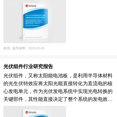
料（如铌钛、铌三锡）、高温超导材料（如钇钡铜
具体解决办法。报告对于机器人产品生产企业、经
缆已实现低于0.11dB/km的衰减水平，接近甚至优
战、行业的发展建议、行业竞争力，以及行业的投
济景气监测中心、中国行业研究网、全国及海外多
氧、铋系、铁基超导体）及超导带材、超导磁体、
销商、行业管理部门以及拟进入该行业的投资者具
于现有玻芯光纤的0.14dB/km理论极限，且理论最
资分析和趋势预测等等。报告还综合了电子信息行
种相关报刊杂志的基础信息以及专业研究单位等公
超导电缆、超导限流器、超导储能等下游应用产
有重要的参考价值，对于研究我国机器人行业发展
小损耗可进一步降至0.1dB/km以下，为长距离无中
业的整体发展动态，对行业在产品方面提供了参考
布和提供的大量资料，结合中研普华公司对电子布
品，涉及固体物理、冶金工程、材料制备、低温技
规律、提高企业的运营效率、促进企业的发展壮大
继传输提供了可能。 此外，空心光缆支持O、S、
建议和具体解决办法。报告对于电子信息产品生产
相关企业和科研单位等的实地调查，对国内外电子
术、电磁工程等多学科深度交叉融合，具有技术壁
有学术和实践的双重意义。
E、C、L、U等多个波段的宽谱传输，通带宽度可
企业、经销商、行业管理部门以及拟进入该行业的
布行业的供给与需求状况、相关行业的发展状况、
垒极高、研发周期漫长、资本投入密集、应用场景
超过1000nm，突破了传统光纤在C+L波段的容量
投资者具有重要的参考价值，对于研究我国电子信
市场消费变化等进行了分析。重点研究了主要电子
战略性的显著特征。作为有望引发能源传输、磁悬
机电
超导材料
2026-03-03
瓶颈，有助于实现Pbps级超大容量通信。其典型结
息行业发展规律、提高企业的运营效率、促进企业
布品牌的发展状况，以及未来中国电子布行业将面
浮交通、医疗影像、核聚变等领域颠覆性变革
构包括带隙型空心光纤与空心反谐振光纤（如HC-
的发展壮大有学术和实践的双重意义。
临的机遇以及企业的应对策略。报告还分析了电子
的"神奇材料"，超导材料不仅能够实现零损耗电能
ANF、HC-NANF），后者通过消除包层节点、采
光伏组件行业研究报告
布市场的竞争格局，行业的发展动向，并对行业相
传输、超强磁场产生、高精度探测，更是大国科技
用嵌套毛细管结构等方式进一步降低散射与泄漏损
光伏组件，又称太阳能电池板，是利用半导体材料
关政策进行了介绍和政策趋向研判，是电子布生产
竞争与产业制高点争夺的战略要地，其产业属性兼
耗。中国电信已于2025年建成全球最长的100公里
的光生伏特效应将太阳光能直接转化为直流电的核
企业、科研单位、零售企业等单位准确了解目前电
具基础科学研究的探索性与未来产业爆发的战略性
商用空芯光缆，基于OSU系统验证了0.93毫秒超低
心发电单元，作为光伏发电系统中实现光电转换的
子布行业发展动态，把握企业定位和发展方向不可
的双重特质，是衡量国家前沿材料掌控能力与未来
时延性能，标志着该技术在数据中心互联、金融交
关键部件，其性能直接决定了整个系统的发电效率
多得的精品。
产业竞争力的关键标志。 企业并购包括兼并与收
易、算力网络等时延敏感场景中具备商用价值。
与经济性。 随着全球能源结构加速向低碳化转
购。公司兼并是指经由转移公司所有权的形式，一
本研究咨询报告由中研普华咨询公司领衔撰写，在
型，光伏产业已从补充能源迈向主力能源，组件技