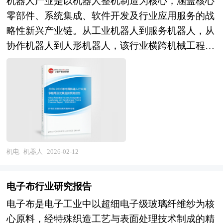
机器人产业是以机器人整机制造为核心，涵盖核心
实时监测环境变化并调整作业方式，甚至在故障发
争优势，集成电路设计、制造、封装测试能力稳步
零部件、系统集成、软件开发及行业应用服务的战
生前进行预测性维护。独立性是建筑机器人的另一
提升，但在先进制程、EDA工具、高端光刻机、操
略性新兴产业链。从工业机器人到服务机器人，从
重要特征，它们能够在无人干预的情况下持续作
作系统等底层技术差距明显；人工智能、量子信
协作机器人到人形机器人，该行业横跨机械工程、
业，减少人为因素对施工进度和质量的影响。 本
息、脑机接口等前沿方向加速布局，但原始创新能
人工智能、传感器技术、自动控制等多学科领域，
研究咨询报告由中研普华咨询公司领衔撰写，在大
力与成果转化效率有待提升。在产业生态层面，龙
是衡量一个国家高端制造业水平和科技创新能力的
量周密的市场调研基础上，主要依据了国家统计
头企业国际竞争力增强，专精特新"小巨人"企业培
重要标志。 当前，机器人正从传统的自动化执行
局、国家商务部、国家发改委、国家经济信息中
育加速，但产业链上下游协同创新不足，中小企业
单元向具备感知、决策、学习能力的智能体演进，
心、国务院发展研究中心、国家海关总署、全国商
同质化竞争与高端人才短缺并存；国内市场优势与
其应用场景也从单一工业产线向医疗健康、商业服
业信息中心、中国经济景气监测中心、中国行业研
内需潜力释放为技术迭代提供应用场景，但国际技
务、特种作业等多元化领域深度渗透。中国机器人
究网、国内外相关报刊杂志的基础信息以及建筑机
术封锁与供应链重构压力加剧。在融合应用层面，
产业经过十余年高速发展，已形成较为完整的产业
机电
机器人
2026-02-12
器人专业研究单位等公布和提供的大量资料。对我
电子信息与汽车、能源、医疗、制造等行业深度融
链条和全球最大的应用市场。本土企业在减速器、
国建筑机器人的行业现状、市场各类经营指标的情
合，智能网联汽车、能源电子、医疗电子、工业互
伺服电机等核心零部件领域取得突破性进展，部分
况、重点企业状况、区域市场发展情况等内容进行
电子布行业研究报告
联网等新兴增长点涌现，但跨行业标准互通、数据
技术指标达到国际先进水平；整机制造方面，国产
详细的阐述和深入的分析，着重对建筑机器人业务
共享、安全可信等机制不完善。未来，电子信息行
电子布是电子工业中以超细电子级玻璃纤维纱为核
机器人在焊接、搬运、装配等场景的市场份额持续
的发展进行详尽深入的分析，并根据建筑机器人行
业将呈现高端突破与融合创新的深刻变革。在技术
心原料，经特殊织造工艺与表面处理技术制成的精