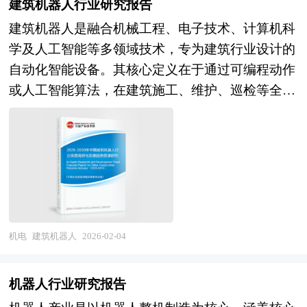
建筑机器人行业研究报告
条极长、渗透融合极深、国际竞争极充分的显著特
建筑机器人是融合机械工程、电子技术、计算机科
征。作为数字经济发展的物质技术基础与信息化智
学及人工智能等多领域技术，专为建筑行业设计的
能化的核心载体，电子信息行业不仅直接创造经济
自动化智能设备。其核心定义在于通过可编程动作
价值与就业岗位，更是推动传统产业转型升级、培
或人工智能算法，在建筑施工、维护、巡检等全生
育新兴产业、保障国家安全的关键力量，其产业属
命周期中执行特定任务，替代或辅助人工完成高
性兼具制造业的规模效应与数字经济的创新爆发性
危、重复、高精度的工作。这类机器人具备动作结
的双重特质，是衡量国家现代化水平与全球竞争力
构模拟生物器官功能的特点，如机械臂模仿人类肢
的核心标志。 当前，中国电子信息行业正处于从
体运动，传感器系统模拟视觉、触觉等感知能力，
规模扩张向质量跃升、从跟随模仿向自主创新转变
使其能够适应复杂多变的施工环境。 建筑机器人
的关键攻坚期。在产业规模层面，国内电子信息制
的通用性体现在其可灵活适配多种任务需求，通过
造业营收与出口长期位居全球首位，形成全球最完
更换工具头或调整程序参数，即可实现砌筑、焊
整的产业体系，但在高端芯片、基础软件、高端装
机电
建筑机器人
2026-02-04
接、喷涂、搬运等不同工艺的自动化操作。其智能
备等核心环节仍面临"卡脖子"困境，产业大而不强
性则表现为具备记忆、感知、推理、决策和学习能
的结构性矛盾突出。在技术创新层面，5G通信、
机器人行业研究报告
力，例如通过机器学习优化施工路径，利用传感器
显示面板、消费电子、光伏组件等领域形成国际竞