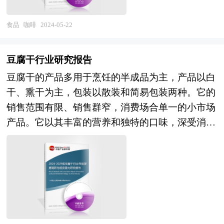
厚度或是干净度。 随着人们生活水平的提高，人
目标和米酒发展方向提供有建设性的建议，为米酒
们不再满足于普通的咖啡产品，对咖啡的口感想法
食品
咖啡
2024-05-22
行业发展提供准确的市场分析内容和研究成果。
越来越新奇，例如瓶装咖啡、啤酒气泡咖啡饮品、
中研普华通过对米酒行业长期跟踪监测，分析米酒
冷萃椰奶咖啡和加入氮气的气的冷萃咖啡等等；在
行业需求、供给、经营特性、获取能力、产业链和
豆腐干行业研究报告
盛器上也不再局限于传统咖啡杯，饮料瓶、啤酒瓶
价值链等多方面的内容，整合行业、市场、企业、
豆腐干的产品多用于烹饪的半成品为主，产品以白
齐齐上阵；很多单品已经打破了故有的“咖啡”边
用户等多层面数据和信息资源，为客户提供深度的
干、熏干为主，包装以散装和简易包装两种。它的
界，变得越来越有融合感。咖啡与其他周边饮品的
米酒行业研究报告，以专业的研究方法帮助客户深
销售范围有限、销售群窄，消费场合单一的小市场
碰撞愈演愈烈，衍生出了咖啡果皮茶、咖啡面膜等
入的了解米酒行业，发现投资价值和投资机会，规
产品。它以其丰富的营养和独特的口味，深受消费
产物。近年来，人们对体重的要求更加严格，以致
避经营风险，提高管理和运营能力。米酒行业报告
者亲睐。豆腐干南北地区都有出产，但是纵观我国
衍生出低脂、低卡、低糖、高蛋白质的咖啡产品。
是从事米酒行业投资之前，对米酒行业各种相关因
豆腐干企业的规模大小及食品商的销售情况可以看
近年来我国咖啡文化盛行，咖啡成为了一种时尚，
素进行具体调查、研究、分析，评估项目可行性、
出，我国南北豆腐干产业发展差距较大。南方豆腐
受到年轻人的热烈追捧。由于生活节奏较快，消费
效果效益程度，提出建设性意见建议对策等，是米
干的产品种类十分丰富，特别是在出现了休闲豆干
者已将咖啡视为“日常饮品”。此外，近年来多方品
酒行业投资决策者和主管机关审批的研究性报告。
产品以后，豆腐干市场可以说是已经被南方豆制品
牌涌入咖啡市场，意图在咖啡市场上分一杯羹。例
以阐述对米酒行业的理论认识为主要内容，重在米
企业所垄断。北方则要逊色一些，在北京地区，超
如快餐品牌麦当劳全新升级旗下咖啡品牌麦咖啡，