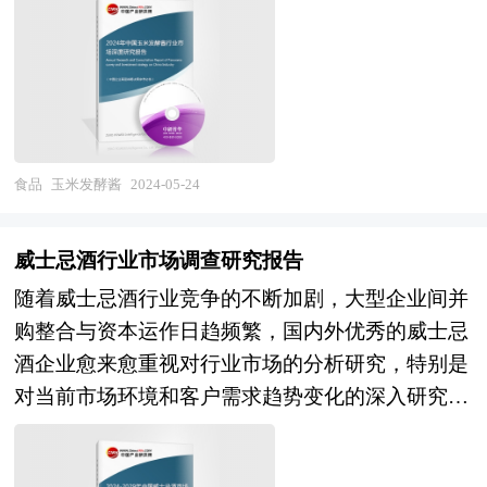
很好的呈味功能。 我国玉米深加工主要集中在山
据了国家统计局、国家商务部、国家发改委、国家
东、吉林、黑龙江、内蒙古、河北、河南、安徽、
经济信息中心、国务院发展研究中心、国家海关总
辽宁等地。山东是玉米深加工规模最大的省份，产
署、全国商业信息中心、中国经济景气监测中心、
品种类也最多，产值超百亿元的玉米深加工企业集
中国行业研究网、国内外相关报刊杂志的基础信息
团有3家在山东。 目前我国玉米深加工年销售收入
以及乳粉专业研究单位等公布和提供的大量资料。
50亿元以上的有7家企业，这7家企业年玉米加工量
对我国乳粉的行业现状、市场各类经营指标的情
食品
玉米发酵酱
2024-05-24
占全国总加工量的比例达到40%左右。这些大型玉
况、重点企业状况、区域市场发展情况等内容进行
米深加工企业的一个共同特点是实施多品种和差异
详细的阐述和深入的分析，着重对乳粉业务的发展
威士忌酒行业市场调查研究报告
化发展战略，以求在市场竞争上保持自己独特的优
进行详尽深入的分析，并根据乳粉行业的政策经济
随着威士忌酒行业竞争的不断加剧，大型企业间并
势。从发展预期看，未来通过企业并购等途径，
发展环境对乳粉行业潜在的风险和防范建议进行分
购整合与资本运作日趋频繁，国内外优秀的威士忌
50~100亿规模的大型企业数量或将有所提升。 本
析。最后提出研究者对乳粉行业的研究观点，以供
酒企业愈来愈重视对行业市场的分析研究，特别是
研究咨询报告由中研普华咨询公司领衔撰写，在大
投资决策者参考。
对当前市场环境和客户需求趋势变化的深入研究，
量周密的市场调研基础上，主要依据了国家统计
以期提前占领市场，取得先发优势。正因为如此，
局、国家商务部、中国行业研究网、全国及海外多
一大批优秀品牌迅速崛起，逐渐成为行业中的翘
种相关报刊杂志的基础信息等公布和提供的大量资