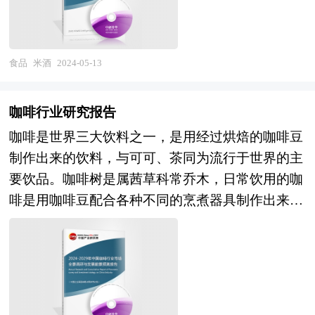
机会风险、发展策略与投资建议等进行了分析，并
建议单独的提出与审议，“十四五”规划的建议与
重点分析了我国威士忌酒行业将面临的机遇与挑
2035年远景目标的建议一并被提出，足见“十四
战。报告将帮助威士忌酒企业、学术科研单位、投
五”规划不仅是过往五年规划的延续，还将进一步
食品
米酒
2024-05-13
资企业准确了解威士忌酒行业最新发展动向，及早
擘画未来15年乃至30年经济发展的新蓝图。 五年
发现威士忌酒行业市场的空白点，机会点，增长点
规划是国家对经济社会发展的顶层设计，也是一种
和盈利点……准确把握威士忌酒行业未被满足的市
咖啡行业研究报告
纲领性文件。目前中国也是世界上编制五年规划
场需求和趋势，有效规避威士忌酒行业投资风险，
咖啡是世界三大饮料之一，是用经过烘焙的咖啡豆
（计划）最多的国家。“十四五”时期是我国经济社
更有效率地巩固或者拓展相应的战略性目标市场，
制作出来的饮料，与可可、茶同为流行于世界的主
会发展的重要历史性窗口期，是全面完成小康社会
牢牢把握行业竞争的主动权。形成企业良好的可持
要饮品。咖啡树是属茜草科常乔木，日常饮用的咖
建设战略目标，向全面实现社会主义现代化迈进承
续发展优势。
啡是用咖啡豆配合各种不同的烹煮器具制作出来
上启下的关键时期，做好“十四五”规划编制工作意
的，而咖啡豆就是指咖啡树果实里面的果仁，再用
义重大、影响深远。中研普华产业研究院在对“十
适当的方法烘焙而成，一杯标准的咖啡品尝起来的
三五”以来社会经济发展形势和政策带动的发展成
味道不应该是苦涩的，一名合格的咖啡师在制作咖
果作进一步研究，对“十三五”时期米酒行业发展的
啡时会严谨地进行每一步操作，最后为客人呈上的
问题和难题做深入分析，并从2020年开始全面跟进
咖啡在味觉上会呈现出不同程度的甜度、酸度、醇
相关规划的制定和研究工作，为米酒行业规划指导