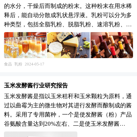
的水分，干燥后而制成的粉末。这种粉末在用水稀
释后，能自动分散成乳状悬浮液。乳粉可以分为多
种类型，包括全脂乳粉、脱脂乳粉、速溶乳粉、配
方乳粉等，它们分别具有不同的特点和用途。例
如，全脂乳粉是用新鲜牛乳直接加工而成，脂肪含
量高但易氧化，可在室温下保存三个月；而脱脂乳
粉则是新鲜牛乳除去绝大部分脂肪后加工而成，可
食品
乳粉
2024-05-17
以常温保存一年以上。 另外，乳粉也可以作为一
种基础原料，通过添加其他原料、食品添加剂和营
玉米发酵酱行业研究报告
养强化剂等，制成调制乳粉，以满足不同人群的营
玉米发酵酱是指以玉米秸秆和玉米颗粒为原料，通
养需求。调制乳粉是以牛乳为基础，根据不同人群
过以曲霉为主的微生物对其进行发酵而酿制成的酱
的营养需要特点，对牛乳的营养组成成分加以适当
料。采用了专用菌种，一个是使发酵酱（粉）产品
调整和改善而制成的，更适合婴幼儿的生理特点和
谷氨酸含量达到20%左右、二是使玉米发酵酱
营养需要。 本研究咨询报告由中研普华咨询公司
（粉）核苷酸含量达到20%（主要是IMP），具有
领衔撰写，在大量周密的市场调研基础上，主要依