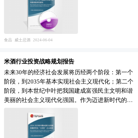
楚。中研普华利用多种独创的信息处理技术，对威
料，首先分析了国内外玉米发酵酱的发展，接着对
士忌酒行业市场海量的数据进行采集、整理、加
中国市场运营状况进行了细致的透析，然后具体介
工、分析、传递，为客户提供一揽子信息解决方案
绍了细分市场的发展。随后，报告对行业相关企业
和咨询服务，最大限度地降低客户投资风险与经营
经营、行业竞争格局等进行了重点分析，最后分析
成本，把握投资机遇，提高企业竞争力。 本报告
食品
威士忌酒
2024-06-04
了行业发展趋势并提出投融资建议。本报告数据权
利用中研普华长期对威士忌酒行业市场跟踪搜集的
威、详实、丰富，同时通过专业的分析预测模型，
一手市场数据，同时依据国家统计局、国家商务
对行业核心发展指标进行科学地预测。您或贵单位
米酒行业投资战略规划报告
部、国家发改委、国务院发展研究中心、行业协
若想对行业有系统深入的了解、或者想进行行业投
未来30年的经济社会发展将历经两个阶段：第一个
会、中国行业研究网、全国及海外专业研究机构提
资，本报告将是您不可或缺的重要参考工具。
阶段，到2035年基本实现社会主义现代化；第二个
供的大量权威资料，采用与国际同步的科学分析模
阶段，到本世纪中叶把我国建成富强民主文明和谐
型，全面而准确地为您从行业的整体高度来架构分
美丽的社会主义现代化强国。作为迈进新时代的第
析体系。让您全面、准确地把握整个威士忌酒行业
一个五年规划，“十四五”规划将开启未来30年经济
的市场走向和发展趋势。 报告对中国威士忌酒行
社会发展的新征程。“十四五”规划是迈进新时代的
业的内外部环境、行业发展现状、产业链发展状
第一个五年规划，是未来30年中国经济发展的新起
况、市场供需、竞争格局、标杆企业、发展趋势、
点。本次十九届五中全会上，不同于以往五年规划