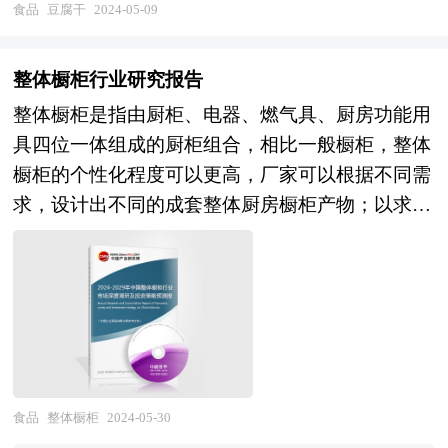
酒行业本质及规律性认识的研究。米酒行业研究报
市中休闲豆干的区域几乎全被南方企业的品牌所占
食品
豆腐干
2024-05-09
布局中国市场。两桶油探索也探索“加油站+咖
告持续提供高价值服务，是企业了解各行业当前最
满。在我国南方已经形成具有代表性的豆腐干产
啡”模式，纷纷推出了自有咖啡品牌。 本研究咨询
新发展动向、把握市场机会、做出正确投资和明确
品，其中形成集约式产业带的分别有：四川、重庆
报告由中研普华咨询公司领衔撰写，在大量周密的
整体橱柜行业研究报告
企业发展方向不可多得的精品资料。 本研究咨询
为主的西南特色的卤制豆腐干，安徽各市县生产的
市场调研基础上，主要依据了国家统计局、国家商
整体橱柜是指由厨柜、电器、燃气具、厨房功能用
报告由中研普华咨询公司领衔撰写，在大量周密的
茶干，江浙、福建等的炸卤类豆腐干，湖南企业生
务部、国家发改委、国家经济信息中心、国务院发
具四位一体组成的厨柜组合，相比一般橱柜，整体
市场调研基础上，主要依据了国家统计局、国家商
产的口感更加筋道的豆干。 近几年来，我国豆腐
展研究中心、全国商业信息中心、中国经济景气监
橱柜的个性化程度可以更高，厂家可以根据不同需
务部、国家发改委、国务院发展研究中心、中国米
干行业发展势头良好，但未来要争取更大更广的市
测中心、中国行业研究网、全国及海外多种相关报
求，设计出不同的成套整体厨房橱柜产物；以求实
酒行业协会、中研普华产业研究院、全国及海外多
场，还需要更过硬的技术和产品。我国豆腐干产品
刊杂志的基础信息等公布和提供的大量资料，对国
现厨房工作每一道操作程序的整体协调，并营造出
种相关报刊杂志以及专业研究机构公布和提供的大
在“色香味形俱佳”还有一些距离。一些豆腐吃外形
际、国内咖啡行业市场发展状况、关联行业发展状
良好的家庭氛围以及浓厚的生活气息。 整体橱柜
量资料，对中国国家 “十三五”经济和社会运行和成
包装很漂亮，但是吃起来的味道却差强人意。由于
况、行业竞争状况、优势企业发展状况、消费现状
行业研究报告中的整体橱柜行业数据分析以权威的
果进行分析、产业链上下游行业发展状况、行业供
很多企业在某些工序中还未达到机械化生产，采用
以及行业营销进行了深入的分析，在总结中国咖啡
国家统计数据为基础，采用宏观和微观相结合的分
需形势、进出口等进行了深入研究，并重点分析了
的是人工操作，使得每个单个成品的大小、外形和
行业发展历程的基础上，结合新时期的各方面因
析方式，利用科学的统计分析方法，在描述行业概
中国米酒行业发展状况和特点，以及“十四五”中国
重量不一致，使得消费者对质量产生质疑，从而影
素，对中国咖啡行业的发展趋势给予了细致和审慎
貌的同时，对整体橱柜行业进行细化分析，重点企
米酒行业将面临的挑战、行业的区域发展状况与竞
响销售。如何使得休闲豆腐干行业更快发展，需要
的预测论证。本报告是咖啡行业生产、经营、科研
业状况等。报告中主要运用图表及表格方式，直观
争格局。报告还对“十四五”全球及中国米酒行业发
食品
整体橱柜
2024-05-30
做到以下两点：第一，改变企业的保守观念，走出
企业及相关研究单位极具参考价值的专业报告。
地阐明了行业的经济类型构成、规模构成、经营效