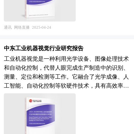
色制造和可持续发展的关注也为工业AI提供了新的
网络直播平台通过算法推荐、内容分类等技术手
机遇，通过优化能源管理和资源利用，工业AI有助
段，满足了不同用户的个性化需求，进一步推动了
于实现工业生产的低碳化和可持续化，满足社会对
其在全球范围内的流行。 网络直播在全球范围内
通讯
网络直播
2025-04-24
环保和资源节约的需求。 工业AI行业的发展面临
都展现出巨大的发展潜力。在国内，随着数字经济
着诸多挑战和难度。首先，工业场景的复杂性和多
的蓬勃发展和消费升级的趋势，网络直播已经成为
样性使得AI技术的适配和落地难度较大。不同行业
中东工业机器视觉行业研究报告
电商带货的重要渠道，通过直播带货能够有效缩短
的生产工艺、设备类型和数据特点存在巨大差异，
工业机器视觉是一种利用光学设备、图像处理技术
商品与消费者之间的距离，提升销售效率。同时，
需要针对具体场景进行定制化的模型开发和算法优
和自动化控制，代替人眼完成生产制造中的识别、
在文化娱乐领域，直播为传统艺术、小众文化等提
化。其次，数据质量和数据安全是制约工业AI发展
测量、定位和检测等工作。它融合了光学成像、人
供了新的展示平台，有助于文化的传承与创新。在
的关键因素。工业生产过程中产生的数据往往存在
工智能、自动化控制等软硬件技术，具有高效率、
教育领域，直播课程打破了地域限制，让优质教育
噪声、缺失值和不一致性等问题，需要进行复杂的
高精度、稳定性和适应性强的特点，能够适应危险
资源能够更广泛地传播。在国际市场上，网络直播
数据预处理和清洗工作，同时工业数据涉及企业的
环境并减少人工成本。工业机器视觉广泛应用于智
也逐渐成为文化交流和商业推广的新途径。不同国
核心机密和生产安全，数据的存储、传输和使用必
能制造、智能安防、智能交通等多个领域。 中东
家和地区的文化通过直播得以展示，吸引了全球观
须严格符合安全标准。此外，工业AI技术的推广还
市场工业机器视觉行业具有巨大的潜力。该地区的
众的关注，同时也为跨国品牌提供了精准营销的机
面临着人才短缺的问题，既懂工业又懂人工智能的
制造业、能源、化工、食品包装、制药、金属加工