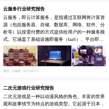
云服务行业研究报告
云服务，即云计算服务，是指通过互联网将计算资
源（包括服务器、存储、数据库、网络、软件、分
析等）以按需付费的方式提供给用户的一种服务模
式。它涵盖了基础设施即服务（IaaS）、平台即服
务（PaaS）和软件即服务（SaaS）等多种类型，满
足了不同用户对于计算资源、开发平台、应用软件
等多样化的需求。 云服务，这一基于互联网的计
算资源共享模式，通过虚拟化技术将计算资源（包
通讯
云服务
2025-04-23
括服务器、存储、网络等）进行池化，并以服务的
形式提供给用户，极大地提高了资源的利用效率，
二次元游戏行业研究报告
降低了企业的运营成本。 本研究咨询报告由中研
二次元游戏是一种以动漫风格的角色、丰富的世界
普华咨询公司领衔撰写，在大量周密的市场调研基
观和故事情节为特点的游戏类型。它起源于日本，
础上，主要依据了国家统计局、国家商务部、国家