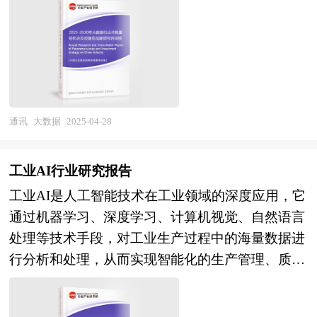
策支持和资金保障。其次，中东国家通过国际合作
的市场发展现状和未来发展趋势。 本研究咨询报
造我国企业的航空母舰显得尤为重要。企业兼并重
和本土研究机构的建立，正在逐步构建量子计算的
告由中研普华咨询公司领衔撰写，在大量周密的市
组对我国企业明晰产权，完善企业的治理结构及建
生态系统。例如，阿联酋启动了量子光学地面站，
场调研基础上，主要依据了国家统计局、国家商务
立现代企业制度也意义重大。 并购重组是结构调
沙特与国际公司合作开发量子算法，这些举措将加
部、国家发改委、国家经济信息中心、国务院发展
整、提高行业整体素质的重要手段，尤其在产业发
速量子技术的商业化应用。最后，随着全球量子计
研究中心、全国商业信息中心、中国经济景气监测
展到规模竞争的当下。从并购涉及的行业来看，新
算技术的成熟，中东国家有望在能源、金融和通信
中心、中国行业研究网、全国及海外多种相关报刊
兴行业的加入凸显当前的经济转型轨迹。随着新兴
通讯
大数据
2025-04-28
等领域实现突破，成为量子计算研究和应用的领导
杂志的基础信息以及专业研究单位等公布和提供的
行业对传统行业的渗透、新兴行业在经济结构中所
者。
大量资料。对我国二次元游戏行业作了详尽深入的
占的比重越来越大，新兴产业将逐步取代煤炭、钢
工业AI行业研究报告
分析，是企业进行市场研究工作时不可或缺的重要
铁、水泥、化工这些传统行业，成为经济发展的主
工业AI是人工智能技术在工业领域的深度应用，它
参考资料，同时也可作为金融机构进行信贷分析、
要驱动力量。 中研普华发布《2025-2030年大数据
通过机器学习、深度学习、计算机视觉、自然语言
证券分析、投资分析等研究工作时的参考依据。
行业并购重组机会及投融资战略研究咨询报告》由
处理等技术手段，对工业生产过程中的海量数据进
资深专家和研究人员通过周密的市场调研，依据国
行分析和处理，从而实现智能化的生产管理、质量
家统计局、政府部门机构发布的最新权威数据，并
检测、设备维护和供应链优化等功能。工业AI能够
对多位业内资深专家进行深入访谈的基础上，通过
模拟人类专家的经验和决策过程，自动识别生产中
相关市场研究的工具、理论和模型撰写而成。本报