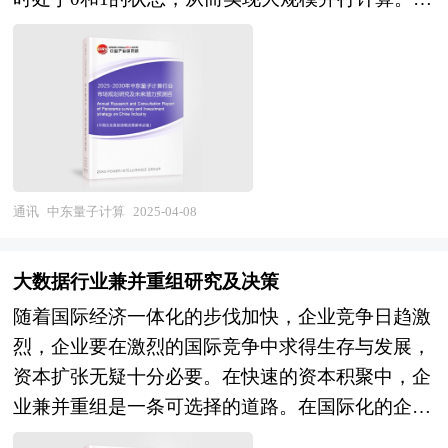
戏会推出同名动画或漫画，进一步扩大其影响力。
种特性使量子计算机在处理复杂问题时具有显著优
此外，通过增强现实（AR）、虚拟现实（VR）和
势，例如优化算法、密码破解和大数据分析等。
人工智能技术，二次元游戏将提供更加沉浸式和个
中东地区，尤其是沙特阿拉伯、阿联酋和卡塔尔等
性化的游戏体验。 二次元游戏行业研究报告主要
国家，正在积极布局量子计算领域。这些国家长期
分析了二次元游戏行业的国内外发展概况、行业的
以来依赖石油经济，但随着全球对低碳经济的重
发展环境、市场分析（市场规模、市场结构、市场
视，它们希望通过量子计算优化石油和天然气的勘
特点等）、竞争分析（行业集中度、竞争格局、竞
探、生产和管理过程，同时推动经济多元化发展。
通讯
中东量子计算
2025-04-08
争组群、竞争因素等）、产品价格分析、用户分
例如，沙特阿美公司与量子计算公司合作，利用量
析、替代品和互补品分析、行业主导驱动因素、行
子技术解决能源行业的复杂问题，并计划建立量子
业渠道分析、行业赢利能力、行业成长性、行业偿
大数据行业兼并重组研究及决策
研究中心。此外，中东地区的金融和航空航天领域
债能力、行业营运能力、二次元游戏行业重点企业
随着国际经济一体化的步伐加快，企业竞争日趋激
也受益于量子计算的高速计算能力，进一步巩固了
分析、子行业分析、区域市场分析、行业风险分
烈，企业要在激烈的国际竞争中求得生存与发展，
其在该行业的重要性。 未来，中东地区在量子计
析、行业发展前景预测及相关的经营、投资建议
资本扩张无疑十分必要。在快速的资本积聚中，企
算领域的潜力巨大。首先，中东国家的经济转型计
等。报告研究框架全面、严谨，分析内容客观、公
业兼并重组是一条可选择的道路。在国际化的企业
划（如沙特的《2030愿景》）为量子计算提供了政
正、系统，真实准确地反映了我国二次元游戏行业
兼并重组趋势下，如何借企业兼并重组的东风，打