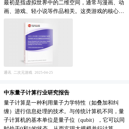
最初是指虚拟世界中的二维空间，通常与漫画、动
发改委、国家经济信息中心、国务院发展研究中
画、游戏、轻小说等作品相关。这类游戏的核心在
心、国家海关总署、全国商业信息中心、中国经济
于通过虚拟角色和故事来吸引玩家，强调角色的个
景气监测中心、中国行业研究网、国内外相关报刊
性化和情感连接。例如，《阴阳师》和《FGO》是
杂志的基础信息以及云服务专业研究单位等公布和
两款经典的二次元游戏，它们通过精美的画面、丰
提供的大量资料。对我国云服务的行业现状、市场
富的剧情和独特的角色设定，吸引了大量年轻玩
各类经营指标的情况、重点企业状况、区域市场发
家。 二次元游戏市场近年来在全球范围内迅速崛
展情况等内容进行详细的阐述和深入的分析，着重
起，特别是在亚洲地区拥有庞大的粉丝基础。在国
对云服务业务的发展进行详尽深入的分析，并根据
内，随着移动互联网的普及和游戏开发技术的进
云服务行业的政策经济发展环境对云服务行业潜在
通讯
二次元游戏
2025-04-25
步，二次元游戏不仅在画质和玩法上有了显著提
的风险和防范建议进行分析。最后提出研究者对云
升，还通过社交媒体和直播平台形成了活跃的玩家
服务行业的研究观点，以供投资决策者参考。
中东量子计算行业研究报告
社区。未来，二次元游戏将更加注重跨媒体融合和
量子计算是一种利用量子力学特性（如叠加和纠
国际化拓展。通过IP战略的深化，二次元游戏将与
缠）进行信息处理的技术。与传统计算机不同，量
动画、漫画、小说和电影等媒介形式紧密结合，形
子计算机的基本单位是量子位（qubit），它可以同
成多元化的娱乐生态。例如，一些热门的二次元游
时处于0和1的状态，从而实现大规模并行计算。这