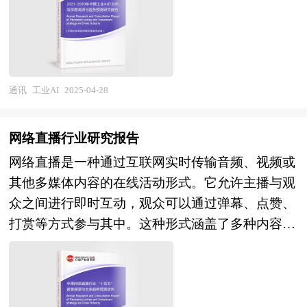
的异常情况、预测设备故障、优化生产流程，从而
告主要分析了国内企业并购重组政策及规模、上市
提高生产效率、降低成本、提升产品质量，并推动
公司并购重组与操作策略、大数据行业兼并重组动
工业制造向智能化、柔性化和高效化方向发展。它
因、大数据企业兼并重组风险及对策建议，最后对
不仅改变了传统的工业生产模式，还为制造业的转
大数据企业海外并购风险及策略、融资渠道选择提
型升级提供了强大的技术支撑，成为工业4.0时代
通讯
工业AI
2025-04-28
出相关建议，是企业了解行业并购重组发展动态，
的核心驱动力之一。 在全球范围内，工业AI市场
把握市场机会，正确制定企业发展战略的必备参考
呈现出巨大的发展潜力和广阔的发展机会。对于发
工具，极具参考价值！
网络直播行业研究报告
达国家而言，其工业基础雄厚，制造业自动化和信
网络直播是一种通过互联网实时传输音频、视频或
息化水平较高，工业AI的应用能够进一步提升生产
其他多媒体内容的在线活动形式。它允许主播与观
效率和产品质量，增强制造业的国际竞争力，同时
众之间进行即时互动，观众可以通过弹幕、点赞、
为高端装备制造、航空航天、汽车制造等关键领域
打赏等方式参与其中。这种形式涵盖了多种内容类
提供智能化解决方案。在发展中国家，随着工业化
型，包括娱乐、教育、电商、体育赛事、游戏解说
进程的加速推进，对工业生产效率和质量的要求不
等。网络直播的兴起得益于高速互联网的普及和移
断提高，工业AI技术的引入可以弥补传统工业技术
动设备的广泛使用，它打破了时间和空间的限制，
的不足，实现跨越式发展。此外，全球范围内对绿
为用户提供了全新的社交和信息获取方式。同时，