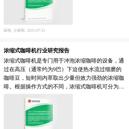
能的重要空间形态，园区在改善区域投资环境、引
地融入智能家居生态系统，有望实现设备之间的互
随着行业的不断发展，市场竞争将日益激烈，行业
进外资、促进产业结构调整和发展经济等方面发挥
联互通，或将通过手机应用远程控制家电设备，如
集中度有望进一步提高。头部企业将凭借技术、品
积极的辐射、示范和带动作用，成为城市经济腾飞
智能空调、智能洗衣机等，方便用户随时随地管理
牌与渠道优势占据更大的市场份额，而中小企业则
的助推器。产业园区是区域经济发展、产业调整和
家电
小家电
2025-07-31
家电。同时，母婴家电将更加注重除菌、除螨等功
需要通过差异化竞争，专注于细分领域，以寻求生
升级的重要空间聚集形式，担负着聚集创新资源、
能，以满足消费者对健康生活的追求，部分高端母
存与发展空间。从宏观层面来看，随着全球对环境
培育新兴产业、推动城市化建设等一系列的重要使
婴家电可能会集成营养监测功能，为母婴提供健康
浓缩式咖啡机行业研究报告
保护与可持续发展的重视，新风系统作为一种能够
命。园区的具体形式多种多样，主要包括高新区、
饮食建议。 本研究咨询报告由中研普华咨询公司
有效改善室内空气质量、提升人们生活品质的环保
浓缩式咖啡机是专门用于冲泡浓缩咖啡的设备，通
开发区、科技园、工业区、产业基地、特色产业园
领衔撰写，在大量周密的市场调研基础上，主要依
产品，其市场需求将持续增长。同时，随着技术的
过在高压（通常约为9巴）下迫使热水流过细磨的
等以及近来各地陆续提出的产业新城、科技新城
据了国家统计局、国家商务部、国家发改委、国家
不断进步与成本的降低，新风系统将逐渐从高端市
咖啡豆，短时间内萃取出少量但效力强劲的浓缩咖
等。 产业园区作为产业集群的要载体和组成部
经济信息中心、国务院发展研究中心、全国商业信
场向中低端市场普及，为更多消费者提供健康、舒
啡。根据操作方式的不同，浓缩式咖啡机可分为手
分，现在园区经济效应已引起越来越多人关注。国
息中心、中国经济景气监测中心提供的最新行业运
适的室内空气环境。 本研究咨询报告由中研普华
动、半自动、全自动和超级自动四种类型。 消费
内外产业园区发展成功案例表明，产业园区能够有
行数据为基础，验证于与我们建立联系的全国科研
咨询公司领衔撰写，在大量周密的市场调研基础
者对高品质咖啡的需求不断增加，对咖啡冲泡方面
效地创造聚集力，通过共享资源的、克服外部负效
机构、行业协会组织的权威统计资料。我们对母婴
上，主要依据了国家统计局、国家商务部、国家发
的教育资源也越来越感兴趣，这进一步推动了消费
应，带动关联产业的发展，从而有效地推动产业集
家电行业进行了长期追踪，结合我们对母婴家电相
改委、国家经济信息中心、国务院发展研究中心、
者的参与度和产品销量。同时，家庭酿造的日益增
群的形成。产业园区所具有的性质和特征决定了产
关企业的调查研究，对我国母婴家电行业发展现状