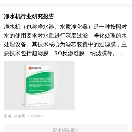
企业、经销商、行业管理部门以及拟进入该行业的
益和环保责任的认识提高，也促进了市场增长。此
是，企业在地理位置上的集中和公共物品的共享并
着环保意识的提升，绿色、节能的智能厨电产品将
投资者具有重要的参考价值，对于研究我国浓缩式
外，智能化、网联化、个性化等新兴趋势对产品的
不必然产生聚集效应。产业园区的发展有赖于园内
成为市场主流。 区域产业规划是地方经济发展战
净水机行业研究报告
咖啡机行业发展规律、提高企业的运营效率、促进
影响日益显著，绿色环保材料及工艺的应用情况也
企业的产业关联性或者业务关联所形成的协同效
略的核心内容，是各级政府部门发展相关产业
净水机（也称净水器、水质净化器）是一种按照对
企业的发展壮大有学术和实践的双重意义。
逐渐成为消费者关注的重点。 企业并购包括兼并
应。当共享行为对成本状况与差异化驱动因素产生
的“路线图”，对于区域发展规划来说，就相当于一
水的使用要求对水质进行深度过滤、净化处理的水
与收购。公司兼并是指经由转移公司所有权的形
影响时，共享能带来竞争优势。但是，协同效应是
张蓝图对一个建筑物的重要性，有了这张“蓝图”，
处理设备。其技术核心为滤芯装置中的过滤膜，主
式，一家或多家公司的全部资产与责任不需经过清
在一定支撑条件下产生的，它是由组织结构而不是
区域才能在有规划有计划的基础上进行更好的区域
要技术包括超滤膜、RO反渗透膜、纳滤膜等。净
算都转移为另一公司所有，而接受全部资产与责任
技术或企业规模决定的。产业关联性以及源于共同
建设。特定区域内某个产业的快速健康发展有赖于
水机可有效去除水中的铁锈、砂石、胶体、细菌、
的另一公司仍然完全以自身名义继续运行。公司收
利益的相互依附和相互信任是最基本的条件。因此
当地政府以前瞻性的眼光拟定科学合理的发展规
重金属等有害物质。消费者对健康饮水的关注度不
购则是指一家公司经由收购另一公司的股票或股份
产业园区发展必须从产业组织形式着手，去寻找有
划，特别是一些战略性新兴产业更需要地方政府制
断提高，具备矿化、弱碱等功能的净水器受到市场
等方式，取得该另一公司的控制权或管理权。企业
效途径。产业集群作为实现企业间有效协作的组织
定切实可行的扶持和培育规划。通过区域产业规划
欢迎。 净水机行业研究报告中的净水机行业数据
在并购及资产重组活动中会涉及到诸多专业问题，
形式，是推动园区发展的必然选择。对于产业园区
来确定地方经济发展的产业支撑体系，为招商工作
分析以权威的国家统计数据为基础，采用宏观和微
比如并购目标公司的选定，目标公司资产估值，并
来说，产业集群是一种系统性的发展理念，无论是
确定方向和框架。我们针对各大城市、区县镇等区
观相结合的分析方式，利用科学的统计分析方法，
购重组方式的选择、融资方式的选择，并购成本的
改善现有的招商环境和创新环境，还是在招商引资
域的产业发展规划，将围绕“产业分析→产业定位
在描述行业概貌的同时，对净水机行业进行细化分
家电
净水机
2025-08-08
控制，并购的法律问题等等，面对这些问题，企业
工作中，都要从加强产业联系出发，并以提高区域
→产业规划→产业实施”这条主线来展开。各地由
析，重点企业状况等。报告中主要运用图表及表格
内部因缺乏专业人才往往难以正确处理，因而必须
竞争力、发展有国际竞争力的产业为指导思想。在
于资源禀赋不同，发展相关产业的条件也就不同，
更多相关报告