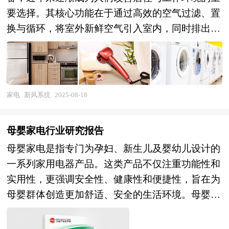
要选择。其核心功能在于通过高效的空气过滤、置
换与循环，将室外新鲜空气引入室内，同时排出室
内污浊空气，从而实现室内空气质量的持续改善与
提升。新风系统不仅能够有效过滤空气中的颗粒
物、有害气体，还能调节室内湿度与温度，为用户
提供健康、舒适且节能的室内空气环境，是现代建
家电
新风系统
2025-08-18
筑中不可或缺的空气解决方案。 当前，新风系统
行业正处于快速发展与变革的阶段。随着人们对室
母婴家电行业研究报告
内空气质量的关注度不断提高，以及对健康生活理
母婴家电是指专门为孕妇、新生儿及婴幼儿设计的
念的追求，新风系统市场需求呈现出显著增长的态
一系列家用电器产品。这类产品不仅注重功能性和
势。尤其是在城市化进程加快、空气污染问题日益
实用性，更强调安全性、健康性和便捷性，旨在为
凸显的背景下，新风系统在住宅、商业建筑、学
母婴群体创造更加舒适、安全的生活环境。母婴家
校、医院等场所的应用越来越广泛。技术方面，新
电涵盖了从孕期护理到婴儿成长各个阶段所需的各
风系统也在不断创新与升级，从传统的单一通风功
类家电产品，例如孕期使用的胎心仪、空气净化
能，逐渐向智能化、节能化、一体化方向发展。例