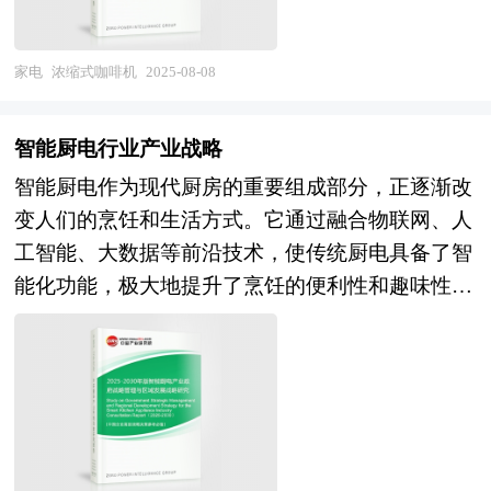
国家海关总署、全国商业信息中心、中国经济景气
长的趋势刺激了紧凑、用户友好的浓缩咖啡机的普
业集群最终方向，形成产业园区和产业集群的良性
与前景、市场竞争格局与形势、赢利水平与企业发
监测中心、中国行业研究网、全国及海外相关报刊
及。除了传统的咖啡店、餐馆和酒店，浓缩咖啡机
互动，是区域经济增长的重要途径。在产业集群的
展、投资策略与风险预警、发展趋势与规划建议等
杂志的基础信息以及新风系统行业研究单位等公布
在办公室、零售店等场所的应用也将越来越广泛。
家电
浓缩式咖啡机
2025-08-08
指导下，推进产业园区建设，不仅是当前发展产业
进行深入研究，并重点分析了母婴家电行业的前景
和提供的大量资料。报告对我国新风系统行业的供
浓缩式咖啡机行业研究报告中的浓缩式咖啡机行业
集群的需要，更是加快新型工业化进程的必然选
与风险。报告揭示了母婴家电市场潜在需求与潜在
需状况、发展现状、子行业发展变化等进行了分
数据分析以权威的国家统计数据为基础，采用宏观
择。 在区域竞争日趋激烈的今天，产业集群已成
智能厨电行业产业战略
机会，为战略投资者选择恰当的投资时机和公司领
析，重点分析了国内外新风系统行业的发展现状、
和微观相结合的分析方式，利用科学的统计分析方
为提高区域竞争力的重要途径。世界各地包括我国
智能厨电作为现代厨房的重要组成部分，正逐渐改
导层做战略规划提供准确的市场情报信息及科学的
如何面对行业的发展挑战、行业的发展建议、行业
法，在描述行业概貌的同时，对浓缩式咖啡机行业
各地的进程中，都把培育和发展产业集群当作政府
变人们的烹饪和生活方式。它通过融合物联网、人
决策依据，同时对银行信贷部门也具有极大的参考
竞争力，以及行业的投资分析和趋势预测等等。报
进行细化分析，重点企业状况等。报告中主要运用
推进的一项非常重要的工作。当前，国内理论界已
工智能、大数据等前沿技术，使传统厨电具备了智
价值。
告还综合了新风系统行业的整体发展动态，对行业
图表及表格方式，直观地阐明了行业的经济类型构
形成普遍的认识，认为园区是形成地方产业集群的
能化功能，极大地提升了烹饪的便利性和趣味性。
在产品方面提供了参考建议和具体解决办法。报告
成、规模构成、经营效益比较、供需状况等，是企
主要载体。产业集群在空间上的表现形式是相关产
从智能冰箱、智能烤箱到智能电饭煲，智能厨电不
对于新风系统产品生产企业、经销商、行业管理部
业了解浓缩式咖啡机行业市场状况必不可少的助
业和支撑机构在地理上的集中，因而，产业集群形
仅能够实现远程控制、自动烹饪，还能根据用户习
门以及拟进入该行业的投资者具有重要的参考价
手。在形式上，报告以丰富的数据和图表为主，突
成和产业集群效应得到发挥的第一条件是产业在地
惯提供个性化的服务。 当前，中国智能厨电行业
值，对于研究我国新风系统行业发展规律、提高企
出文章的可读性和可视性，避免套话和空话。报告
理上的聚集性。产业园区是政府划出一块区域，通
正处于快速发展和转型升级的关键时期。一方面，
业的运营效率、促进企业的发展壮大有学术和实践
附加了与行业相关的数据、政策法规目录、主要企
过优化经济发展的软环境和硬环境，制定一系列优
消费升级推动了智能厨电市场的需求增长，消费者
的双重意义。
业信息及行业的大事记等，为投资者和业界人士提
惠政策，吸引和鼓励大量企业进驻和发展，这为形
对健康、便捷、智能的厨电产品需求显著提升。另