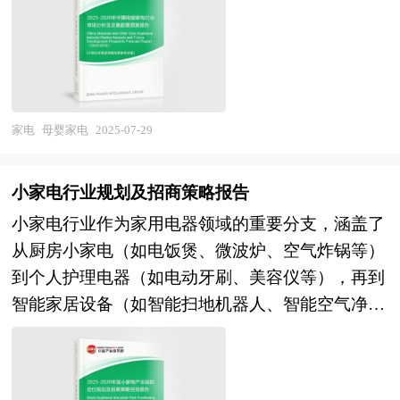
器；新生儿使用的暖奶器、消毒柜；婴幼儿使用的
如，智能传感器技术的应用使得新风系统能够根据
辅食机、智能尿布桶等。 当前，中国母婴家电行
室内空气质量自动调节运行模式；高效节能的风机
业正处于快速发展阶段。随着生活水平的提高和育
与热交换技术则进一步降低了设备的能耗，提升了
儿观念的转变，越来越多的家庭开始关注并购买母
系统的运行效率。同时，随着消费者对产品品质与
婴家电，使其成为家电市场中一个快速增长的细分
功能的要求不断提高，新风系统行业也在不断提升
家电
母婴家电
2025-07-29
领域。近年来，二孩、三孩政策的放开，以及国家
产品质量与服务水平，以满足市场需求。 展望未
和各级地方政府出台的延长产假、育儿假等多种配
来，新风系统行业将呈现出更加多元化与专业化的
小家电行业规划及招商策略报告
套政策，不仅改善了生育大环境，还提振了母婴产
发展趋势。技术层面，新风系统将与智能家居系统
小家电行业作为家用电器领域的重要分支，涵盖了
品的消费需求，直接为母婴家电市场的发展提供了
深度融合，实现更加智能化的空气管理与控制。例
从厨房小家电（如电饭煲、微波炉、空气炸锅等）
政策基础和广阔的市场空间。同时，消费者对产品
如，通过手机应用程序远程控制新风系统的运行，
到个人护理电器（如电动牙刷、美容仪等），再到
品质和安全的重视程度不断提高，促使母婴家电市
实时监测室内空气质量，并根据用户习惯自动调整
智能家居设备（如智能扫地机器人、智能空气净化
场向高端化、智能化方向发展。科技发展将促使母
运行模式。在产品功能上，新风系统将更加注重个
器等）的广泛产品。近年来，随着消费升级、技术
婴家电更注重智能化与便捷性，智能奶瓶消毒器、
性化与定制化，满足不同用户群体的多样化需求。
进步以及智能化趋势的加速，中国小家电行业呈现
自动辅食机等产品将更加普及，进一步解放妈妈的
例如，针对儿童、老人、过敏人群等特殊群体，开
出快速发展的态势。 “产业园区”是执行城市产业职
双手，提高育儿的便利性。此外，母婴家电将更多
发具有特殊功能的新风系统产品。市场格局方面，