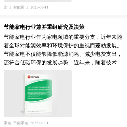
供了一幅生动的行业全景图。 本研究咨询报告由
成产业集群和发挥产业集群效应准备了条件。 要
一方面，技术进步为智能厨电的发展提供了强大支
家电
智能厨电
2025-08-11
中研普华咨询公司领衔撰写，在大量周密的市场调
使包括成本优势、市场优势、创新优势、扩张优势
持，AI语音芯片、物联网技术及大数据的应用，使
研基础上，主要依据了国家统计局、国家商务部、
等方面内容在内的产业集群效应得以有效发挥，除
产品从“联网控制”升级为“主动服务”。此外，政策
国家发改委、国家经济信息中心、国务院发展研究
节能家电行业兼并重组研究及决策
了企业在地理上的集中外，还必须具备一些条件，
扶持也为行业发展创造了良好环境，政府出台的减
中心、国家海关总署、全国商业信息中心、中国经
节能家电行业作为家电领域的重要分支，近年来随
例如，形成产业配套，产业之间有着密切的物质和
税降费、鼓励技术创新等政策，进一步推动了智能
济景气监测中心、中国行业研究网、全国及海外相
着全球对能源效率和环境保护的重视而蓬勃发展。
技术联系；企业间信息交流渠道畅通，交流手段和
厨电市场的发展。未来，智能厨电行业将朝着更加
关报刊杂志的基础信息以及浓缩式咖啡机行业研究
节能家电不仅能够降低能源消耗、减少电费支出，
途径众多，企业间形成良好的信任和合作关系；形
智能化、生态化、健康化和绿色化的方向发展。在
单位等公布和提供的大量资料。报告对我国浓缩式
还符合低碳环保的发展趋势。近年来，随着技术的
成有利于技术创新和制度创新的环境，创新的“产
技术层面，AI与物联网技术的融合将更加深入，智
咖啡机行业的供需状况、发展现状、子行业发展变
进步、消费者环保意识的增强以及政策的支持，中
业空气”浓厚；形成被广泛认可的价值观和理念，
能厨电将具备更强的感知和学习能力，能够根据用
化等进行了分析，重点分析了国内外浓缩式咖啡机
国节能家电行业呈现出快速发展的态势。 当前，
从而构建区域文化。而产业园区恰恰有利于这些条
户习惯和食材状态自动调整烹饪参数。在产品层
行业的发展现状、如何面对行业的发展挑战、行业
中国节能家电行业正处于快速发展阶段，市场规模
件的形成，如政府对与园区进行整体规划和科学管
面，智能厨电将与智能家居系统深度融合，形
的发展建议、行业竞争力，以及行业的投资分析和
持续扩大。高效节能技术的应用，如变频压缩机、
理，在企业引进上就考虑到产业的配套和企业的联
成“厨房大脑”，实现食材管理、菜谱推荐、自动烹
趋势预测等等。报告还综合了浓缩式咖啡机行业的
智能温控和节能电路设计，显著降低了家电的能
系等。目前，大多产业园区是指由政府或企业为实
饪的闭环。在市场格局方面，随着线上渠道的快速
整体发展动态，对行业在产品方面提供了参考建议
耗。同时，各国政府出台的能效标准和补贴政策，
现产业发展目标而创立的特殊区位环境。 产业园
发展和O2O闭环的形成，智能厨电市场将呈现“线
和具体解决办法。报告对于浓缩式咖啡机产品生产
推动了节能家电的普及。消费者对长期节能成本效
区的一般特征是大量企业在一定区域的集中。但
家电
节能家电
2025-08-01
上流量池+线下体验场”的二元竞争格局。同时，随