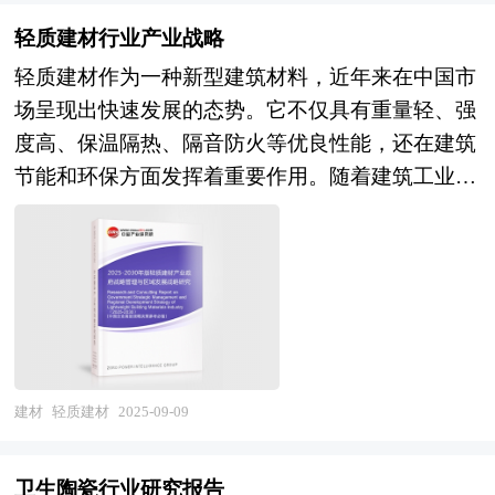
指标的情况、重点企业状况、区域市场发展情况等
成功案例表明，产业园区能够有效地创造聚集力，
高频化转变。另一方面，新材料行业在政策支持
内容进行详细的阐述和深入的分析，着重对宣纸业
轻质建材行业产业战略
通过共享资源的、克服外部负效应，带动关联产业
下，不断加强创新能力建设，提升产业技术水平，
务的发展进行详尽深入的分析，并根据宣纸行业的
的发展，从而有效地推动产业集群的形成。产业园
轻质建材作为一种新型建筑材料，近年来在中国市
形成了多个具有特色的产业集群。未来，新材料行
政策经济发展环境对宣纸行业潜在的风险和防范建
区所具有的性质和特征决定了产业集群最终方向，
场呈现出快速发展的态势。它不仅具有重量轻、强
业将朝着智能化、绿色化、高性能化和多功能化方
议进行分析。最后提出研究者对宣纸行业的研究观
形成产业园区和产业集群的良性互动，是区域经济
度高、保温隔热、隔音防火等优良性能，还在建筑
向发展。随着人工智能、大数据、云计算等前沿技
点，以供投资决策者参考。
增长的重要途径。在产业集群的指导下，推进产业
节能和环保方面发挥着重要作用。随着建筑工业化
术的不断融合，新材料将更加智能化，能够满足更
园区建设，不仅是当前发展产业集群的需要，更是
和绿色建筑的发展，轻质建材的应用领域不断拓
多复杂的应用场景。同时，随着全球对环境保护和
加快新型工业化进程的必然选择。 在区域竞争日
展，成为建筑行业的重要组成部分。 目前，中国
可持续发展的重视，绿色、环保、可再生的新材料
趋激烈的今天，产业集群已成为提高区域竞争力的
轻质建材行业正处于快速发展阶段。其种类繁多，
将成为未来的发展重点。此外，高性能复合材料、
重要途径。世界各地包括我国各地的进程中，都把
包括轻质砖、轻质墙板、保温隔热材料、纤维增强
先进陶瓷材料、新型功能材料等领域的创新将不断
培育和发展产业集群当作政府推进的一项非常重要
复合材料等。这些材料在住宅建筑、商业建筑、工
涌现，为新材料行业带来新的增长点。 《2025-
的工作。当前，国内理论界已形成普遍的认识，认
业建筑和公共建筑等多个领域得到了广泛应用。例
2030年新材料项目商业计划书》为中研普华公司独
为园区是形成地方产业集群的主要载体。产业集群
如，轻质砖和轻质墙板常用于室内隔墙和外墙非承
建材
轻质建材
2025-09-09
家首创针对项目投融资咨询服务的专项计划书。计
在空间上的表现形式是相关产业和支撑机构在地理
重部位，保温隔热材料如聚苯板、岩棉板等用于墙
划书分为：行业通用版、专业定制版。行业通用版
上的集中，因而，产业集群形成和产业集群效应得
体和屋面保温，纤维增强复合材料如玻璃钢用于采
是中研普华根据行业一般水平测算好了行业指标数
卫生陶瓷行业研究报告