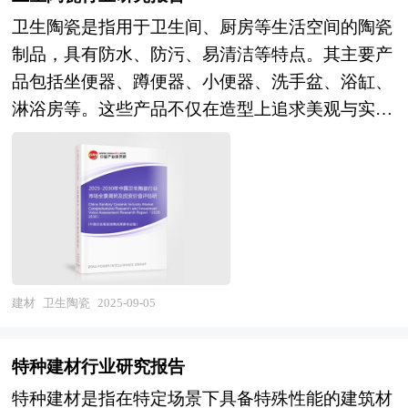
到发挥的第一条件是产业在地理上的聚集性。产业
光瓦和通风管道。未来，轻质建材行业将朝着高性
据，作为行业通用的模板计划书，企业可以自行补
卫生陶瓷是指用于卫生间、厨房等生活空间的陶瓷
园区是政府划出一块区域，通过优化经济发展的软
能化、绿色环保化、多功能化和智能化方向发展。
充单位信息，稍做调整就可以作为项目计划书使
制品，具有防水、防污、易清洁等特点。其主要产
环境和硬环境，制定一系列优惠政策，吸引和鼓励
一方面，随着建筑节能和环保要求的提高，轻质建
用。我们也可以根据企业具体项目要求专项编写专
品包括坐便器、蹲便器、小便器、洗手盆、浴缸、
大量企业进驻和发展，这为形成产业集群和发挥产
材将更加注重高性能和绿色环保。例如，活性粉末
业定制版，并根据详细要求合理报价，为企业项目
淋浴房等。这些产品不仅在造型上追求美观与实用
业集群效应准备了条件。 要使包括成本优势、市
混凝土（RPC）具有超高强度和耐久性，将成为未
立项、上马、融资提供全程指引服务。 本计划书
的结合，还通过采用节水技术和智能功能，如感应
场优势、创新优势、扩张优势等方面内容在内的产
来施工中的主要应用材料。另一方面，轻质建材将
主要有以下几大用途： 审批国家资金——国家规
冲水、智能座圈、夜灯等，提升了用户的使用体验
业集群效应得以有效发挥，除了企业在地理上的集
具备更多功能，如自修复、温控变色、隔热保温与
范格式、关注产业发展、侧重社会影响； 吸引外
和产品附加值。 卫生陶瓷行业研究报告主要分析
中外，还必须具备一些条件，例如，形成产业配
装饰一体化等。此外，随着智能制造技术的应用，
商投资——国际规范格式、遵从外资政策、确保外
了卫生陶瓷行业的国内外发展概况、行业的发展环
套，产业之间有着密切的物质和技术联系；企业间
轻质建材的生产将更加高效和自动化。 区域产业
商利益； 吸引风险投资——金融业规范格式、规
境、市场分析（市场规模、市场结构、市场特点
信息交流渠道畅通，交流手段和途径众多，企业间
规划是地方经济发展战略的核心内容，是各级政府
避项目风险、保障收益回报； 友好企业合作——
等）、竞争分析（行业集中度、竞争格局、竞争组
形成良好的信任和合作关系；形成有利于技术创新
部门发展相关产业的“路线图”，对于区域发展规划
行业规范格式、互利的实施方案、谨慎的市场评
群、竞争因素等）、产品价格分析、用户分析、替
建材
卫生陶瓷
2025-09-05
和制度创新的环境，创新的“产业空气”浓厚；形成
来说，就相当于一张蓝图对一个建筑物的重要性，
估； 项目评比——专家完全版格式、严密的实施
代品和互补品分析、行业主导驱动因素、行业渠道
被广泛认可的价值观和理念，从而构建区域文化。
有了这张“蓝图”，区域才能在有规划有计划的基础
计划、精确的收益评估。 商业计划书（Business
分析、行业赢利能力、行业成长性、行业偿债能
而产业园区恰恰有利于这些条件的形成，如政府对
上进行更好的区域建设。特定区域内某个产业的快
特种建材行业研究报告
Plan）是公司、企业或项目单位为了达到招商融资
力、行业营运能力、卫生陶瓷行业重点企业分析、
与园区进行整体规划和科学管理，在企业引进上就
速健康发展有赖于当地政府以前瞻性的眼光拟定科
特种建材是指在特定场景下具备特殊性能的建筑材
和其它发展目标之目的，在经过前期对项目科学地