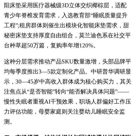
阳床垫采用医疗器械级3D立体交织椰棕层，适配
青少年脊椎发育需求，入选教育部“睡眠质量提升
工程”;租房群体则催生出模块化智能床垫需求，甜
秘密床垫支持厚度自由组合，莫兰迪色系在社交平
台种草超50万篇，复购率年增120%。
这种分层需求推动产品SKU数量激增，头部品牌平
均每季度推出3—5款定制化产品。中研普华调研显
示，30—45岁中高收入群体成为核心购买力，其关
注焦点从“是否智能”转向“能否解决具体问题”——
慢性失眠者重视AI干预效果，职场人群偏好工作压
力评估功能，母婴家庭则关注婴幼儿睡眠安全监
测。