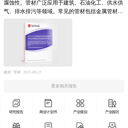
腐蚀性。管材广泛应用于建筑、石油化工、供水供
种系统性的发展理念，无论是改善现有的招商环境
源渠道，以及对规划结构的精准把握，能够最大限
在政策推动下成为增长最快的区域。 未来，特种
敲门砖。投资者每天会接收到很多商业计划书，商
气、排水排污等领域。常见的管材包括金属管材
和创新环境，还是在招商引资工作中，都要从加强
度的做到利用数据图表支撑自身观点。区域产业发
建材行业将呈现高端化、功能化、绿色化的发展趋
业计划书的质量和专业性就成为了企业需求投资的
（如钢管、铜管、铝管）和塑料管材（如PVC管、
产业联系出发，并以提高区域竞争力、发展有国际
展规划必须要具有较强的可操作性，这就要求规划
势。绿色低碳材料、高性能产品和智能制造技术将
关键点。企业家在争取获得风险投资之初，首先应
PE管、PP管）。 管材的应用领域不断拓展，从传
竞争力的产业为指导思想。在有条件的产业园区，
必须要落脚到产业发展目录上。中研普华拥有多年
成为行业发展的主要方向。随着绿色建筑标准的不
该将商业计划书的制作列为头等大事。一份完备的
统的建筑、给排水领域，到新能源、海洋工程等领
及时地实行产业联系推动战略，并转化为实际的对
的产业研究经验，能够在产业规划的编制过程中很
断提高，对节能环保型特种建材的需求将持续增
商业计划书，不仅是企业能否成功融资的关键因
域。消费者对健康和环保的关注度不断提高，推动
策措施，将会推动园区进一步发展。 从目前的地
好的将宏观的行业研究与微观的项目研究结合起
长。城市更新和重大工程建设也将为特种建材行业
素，同时也是企业发展的核心管理工具。作为中国
了管材行业向绿色、可持续方向发展。 本研究咨
方经济发展趋势看，各种产业园区确实逐渐成为区
来，让规划最终落脚到重点细分领域、重点集聚区
带来新的机遇。此外，工业建筑领域的升级也将带
最早的投融资策划专业公司之一，中研普华具有：
询报告由中研普华咨询公司领衔撰写，在大量周密
域经济发展的引擎，带动着区域整体实力提升。但
和重点项目上。 时代走到今天，发展战略成为世
动相关特种建材的需求增长。在政策支持、技术创
一流专家团队、丰富编制经验、数百个可查询案
的市场调研基础上，主要依据了国家统计局、国家
是不容忽视的是由于产业地产开发及运营刚处于起
界最热点的问题。世界上的各种论坛，无一例外都
建材
管材
2025-08-27
新和市场需求的共同推动下，特种建材行业将迎来
例、国际规范、质量超值。 《2025-2030年新材料
商务部、国家发改委、国家经济信息中心、国务院
步阶段，开发企业和运营商的经验不足，加之在开
共同讨论的主题是发展战略问题。我们看西方国家
前所未有的发展机遇。 本研究咨询报告由中研普
项目商业计划书》由中研普华咨询公司领衔撰写，
更多相关报告
发展研究中心、国家海关总署、全国商业信息中
发过程中会面临地方政府的干预，容易出现过度追
所走过的道路，我们从中应该吸取什么教训？我们
华咨询公司领衔撰写，在大量周密的市场调研基础
依托中研普华庞大的细分市场数据库，在大量周密
心、中国经济景气监测中心、中国行业研究网、全
求税收、缺乏对园区系统科学的专业规划、吸引追
用什么样的眼光来看城市的发展，看我们经济的发
上，主要依据了国家统计局、国家商务部、国家发
的市场调研基础上，主要依据了国家统计局、国家
国及海外多种相关报纸杂志的基础信息等公布和提
求低成本和低税收的产业进驻等问题，容易引发区
展，区域的发展。我们战略视野在什么地方？战略
改委、国家经济信息中心、国务院发展研究中心、
商务部、国家海关总署、新材料相关行业协会、中
研究报告
商业计划书
产业规划
产业园区
供的大量资料和数据，客观、多角度地对中国管材
域集聚效应差、土地利用效率偏低、企业同质化竞
是分层的，上到世界下到企业，每个层面都有战略
国家海关总署、全国商业信息中心、中国经济景气
国行业研究网的基础信息，对我国新材料行业的供
市场进行了分析研究。报告在总结中国管材行业发
争严重、忽视构建产业环境、配套不平衡、产业带
问题。中美关系怎么处理？中日关系怎么处理？那
监测中心、中国行业研究网、全国及海外相关报刊
给与需求状况、市场格局与分布等多方面进行了分