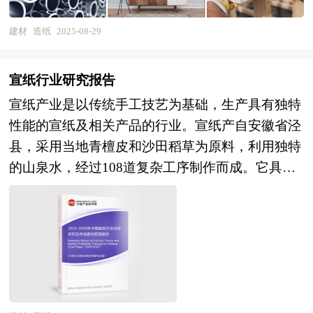
前，中国造纸行业正处于转型升级的关键时期。一
方面，行业在规模和技术水平上取得了显著进步，
建材
造纸
2025-08-29
部分企业通过引进先进设备和技术，提升了生产效
率和产品质量。另一方面，环保压力的增大促使企
宣纸行业研究报告
业加大在污染治理和资源循环利用方面的投入。同
宣纸产业是以传统手工技艺为基础，生产具有独特
时，市场竞争的加剧也推动了行业的整合与优化，
性能的宣纸及相关产品的行业。宣纸产自安徽省泾
一些小型、高污染的造纸企业逐渐被淘汰，而大型
县，采用当地青檀皮和沙田稻草为原料，利用独特
企业则通过兼并重组等方式扩大规模，提升市场竞
的山泉水，经过108道复杂工序制作而成。它具有
争力。随着环保技术的不断进步和资源管理的优
质地绵韧、光洁如玉、不蛀不腐、墨韵万变等特
化，造纸企业将能够更有效地减少对环境的影响。
点，被誉为“千年寿纸”，是书画艺术的重要载体，
智能化生产将成为行业发展的新趋势，通过引入先
也是中国传统工艺的杰出代表。 宣纸产业不仅是
进的自动化设备和信息技术，企业能够提高生产效
传统文化的重要组成部分，还具有多方面的重要意
率、降低成本，并实现精准的市场预测和产品定
义。首先，它是文化传承的关键载体，宣纸的传统
制。此外，消费者对环保和可持续产品的偏好将推
制作技艺被列入联合国教科文组织人类非物质文化
动造纸行业向绿色化方向发展，促使企业开发更多