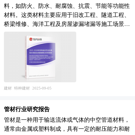
子行业分析、区域市场分析、行业风险分析、行业
考虑到产业的配套和企业的联系等。目前，大多产
学合理的发展规划，特别是一些战略性新兴产业更
料，如防火、防水、耐腐蚀、抗震、节能等功能性
调研、分析、搜集与整理有关资料的基础上，根据
发展前景预测及相关的经营、投资建议等。报告研
业园区是指由政府或企业为实现产业发展目标而创
需要地方政府制定切实可行的扶持和培育规划。通
材料。这类材料主要应用于旧改工程、隧道工程、
一定的格式和内容的具体要求而编辑整理的一个向
究框架全面、严谨，分析内容客观、公正、系统，
立的特殊区位环境。 产业园区的一般特征是大量
过区域产业规划来确定地方经济发展的产业支撑体
桥梁维修、海洋工程及房屋渗漏堵漏等施工场景。
投资商及其他相关人员全面展示公司和项目目前状
真实准确地反映了我国卫生陶瓷行业的市场发展现
企业在一定区域的集中。但是，企业在地理位置上
系，为招商工作确定方向和框架。我们针对各大城
随着中国城市化进程的加快、基础设施投资规模的
况、未来发展潜力的书面材料。商业计划书是包括
状和未来发展趋势。 本研究咨询报告由中研普华
的集中和公共物品的共享并不必然产生聚集效应。
市、区县镇等区域的产业发展规划，将围绕“产业
扩大以及绿色建筑理念的普及，特种建材行业迎来
项目筹融资、战略规划等经营活动的蓝图与指南，
咨询公司领衔撰写，在大量周密的市场调研基础
产业园区的发展有赖于园内企业的产业关联性或者
分析→产业定位→产业规划→产业实施”这条主线
了快速发展的机遇。 目前，中国特种建材行业正
也是企业的行动纲领和执行方案。 商业计划书是
上，主要依据了国家统计局、国家商务部、国家发
业务关联所形成的协同效应。当共享行为对成本状
来展开。各地由于资源禀赋不同，发展相关产业的
处于快速发展阶段。政策层面，“双碳”目标和《绿
一份全方位描述企业发展的文件，是企业经营者素
改委、国家经济信息中心、国务院发展研究中心、
况与差异化驱动因素产生影响时，共享能带来竞争
条件也就不同，只有准确的理解区域内产业发展基
色建筑评价标准》等法规推动行业向环保、节能方
质的体现，是企业拥有良好融资能力、实现跨式发
全国商业信息中心、中国经济景气监测中心、中国
优势。但是，协同效应是在一定支撑条件下产生
础和潜力，才能编制出符合当地实际的产业发展规
向转型。技术层面，高性能混凝土、纳米复合材
展的重要条件之一。一份好的商业计划书是获得贷
行业研究网、全国及海外多种相关报刊杂志的基础
的，它是由组织结构而不是技术或企业规模决定
划。中研普华拥有完善的调研访谈方案，能够快速
料、智能建材等创新产品不断涌现，进一步拓宽了
款和投资的关键。如何吸引投资者、特别是风险投
建材
特种建材
2025-09-05
信息以及专业研究单位等公布和提供的大量资料。
的。产业关联性以及源于共同利益的相互依附和相
全面的根据当地实际条件提取编制规划所需遵循的
应用场景。此外，旧城改造、地下综合管廊、新能
资家参与创业者的投资项目，这时一份高品质且内
对我国卫生陶瓷行业作了详尽深入的分析，是企业
互信任是最基本的条件。因此产业园区发展必须从
一些约束性指标。区域产业发展规划的编制必须科
源基建等新兴需求也为行业提供了持续增长的动
容丰富的商业计划书，将会使投资者更快、更好地
进行市场研究工作时不可或缺的重要参考资料，同
管材行业研究报告
产业组织形式着手，去寻找有效途径。产业集群作
学严谨，形式大于实质是产业规划编制的通病，而
力。从市场分布来看，中国特种建材市场呈现“东
了解投资项目，将会使投资者对项目有信心，有热
时也可作为金融机构进行信贷分析、证券分析、投
管材是一种用于输送流体或气体的中空管道材料，
为实现企业间有效协作的组织形式，是推动园区发
更多利用翔实的数据和图表说话是高质量产业发展
强西渐”的格局，东部沿海地区凭借经济发达、基
情，动员促成投资者参与该项目，最终达到为项目
资分析等研究工作时的参考依据。
通常由金属或塑料制成，具有一定的耐压能力和耐
展的必然选择。对于产业园区来说，产业集群是一
规划的一个重要标志。中研普华凭借丰富的数据来
建成熟等优势占据主要市场份额，而中西部地区则
筹集资金的作用。 商业计划书是争取风险投资的