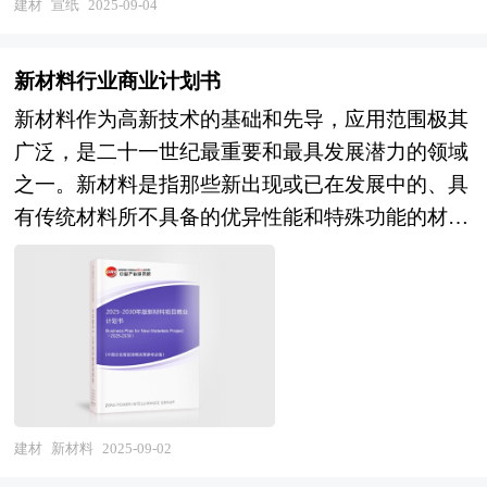
遗产代表作名录，承载着深厚的历史文化底蕴，是
可回收、可降解的纸张产品。在市场需求和政策导
建材
宣纸
2025-09-04
中华民族宝贵的文化遗产。其次，宣纸产业具有显
向的双重作用下，造纸行业有望在未来几年实现高
著的经济价值，其市场需求庞大，产品畅销国内
质量发展，为社会提供更加绿色、环保的产品和服
新材料行业商业计划书
外，并推动了相关产业的发展，如文化旅游、文化
务。 “产业园区”是执行城市产业职能的重要空间形
新材料作为高新技术的基础和先导，应用范围极其
创意产品等。此外，宣纸产业的发展还带动了乡村
态，园区在改善区域投资环境、引进外资、促进产
广泛，是二十一世纪最重要和最具发展潜力的领域
振兴，通过电商赋能，促进了当地经济发展。最
业结构调整和发展经济等方面发挥积极的辐射、示
之一。新材料是指那些新出现或已在发展中的、具
后，宣纸作为中国文化的重要名片，在国际文化交
范和带动作用，成为城市经济腾飞的助推器。产业
有传统材料所不具备的优异性能和特殊功能的材
流中发挥着重要作用。 本研究咨询报告由中研普
园区是区域经济发展、产业调整和升级的重要空间
料。它涵盖了从电子信息材料、新能源材料到纳米
华咨询公司领衔撰写，在大量周密的市场调研基础
聚集形式，担负着聚集创新资源、培育新兴产业、
材料、先进复合材料等多个领域，是推动现代科技
上，主要依据了国家统计局、国家商务部、国家发
推动城市化建设等一系列的重要使命。园区的具体
和工业进步的关键因素。 目前，中国新材料行业
改委、国家经济信息中心、国务院发展研究中心、
形式多种多样，主要包括高新区、开发区、科技
呈现出多元化和高端化的发展态势。一方面，随着
国家海关总署、全国商业信息中心、中国经济景气
园、工业区、产业基地、特色产业园等以及近来各
科技的不断进步，新材料在电子信息、新能源、生
监测中心、中国行业研究网、国内外相关报刊杂志
地陆续提出的产业新城、科技新城等。 产业园区
物医用等领域的应用不断拓展，推动了相关产业的
的基础信息以及宣纸专业研究单位等公布和提供的
作为产业集群的要载体和组成部分，现在园区经济
快速发展。例如，第三代半导体材料如氮化镓
建材
新材料
2025-09-02
大量资料。对我国宣纸的行业现状、市场各类经营
效应已引起越来越多人关注。国内外产业园区发展
（GaN）和碳化硅（SiC）正在推动功率半导体向